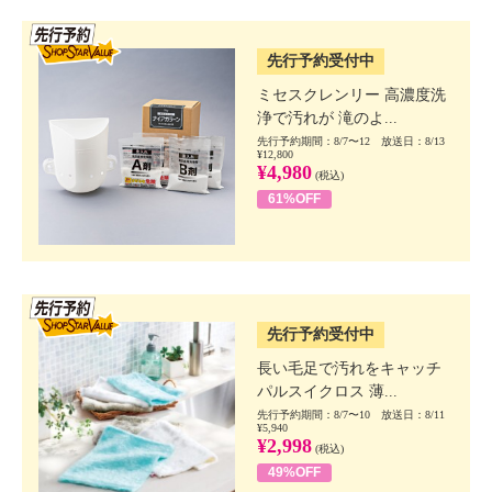
SSV先行
先行予約受付中
ミセスクレンリー 高濃度洗
浄で汚れが 滝のよ...
先行予約期間：8/7〜12 放送日：8/13
¥12,800
¥4,980
(税込)
61%OFF
SSV先行
先行予約受付中
長い毛足で汚れをキャッチ
パルスイクロス 薄...
先行予約期間：8/7〜10 放送日：8/11
¥5,940
¥2,998
(税込)
49%OFF