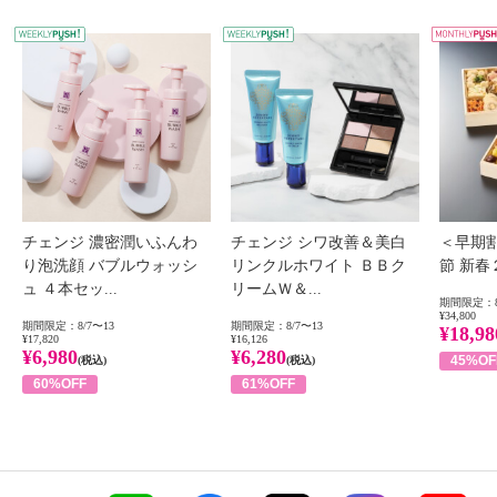
WEEKLY PUSH
W
チェンジ 濃密潤いふんわ
チェンジ シワ改善＆美白
＜早期
り泡洗顔 バブルウォッシ
リンクルホワイト ＢＢク
節 新
ュ ４本セッ...
リームＷ＆...
期間限定：8
¥34,800
期間限定：8/7〜13
期間限定：8/7〜13
¥18,98
¥17,820
¥16,126
¥6,980
¥6,280
45%OF
(税込)
(税込)
60%OFF
61%OFF