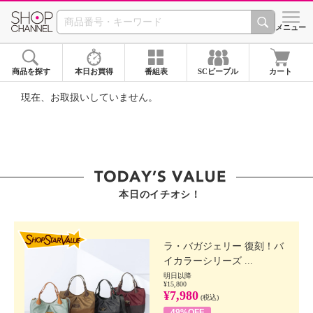
SHOP CHANNEL ショ
メニュー
商品を探す
本日お買得
番組表
SCピープル
カート
現在、お取扱いしていません。
本日のイチオシ！
SHOP STAR VALUE
ラ・バガジェリー 復刻！バ
イカラーシリーズ ...
明日以降
¥15,800
¥7,980
(税込)
49%OFF