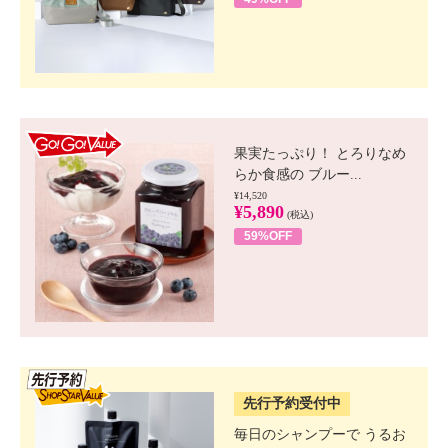
GO!GO! VALUE
果実たっぷり！ とろりなめ
らか食感の ブルー...
¥14,520
¥5,890
(税込)
59%OFF
SSV先行
先行予約受付中
毎日のシャンプーで うるお