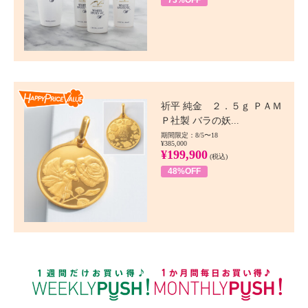
73%OFF
Happy Price value
祈平 純金 ２．５ｇ ＰＡＭ
Ｐ社製 バラの妖...
期間限定：8/5〜18
¥385,000
¥199,900
(税込)
48%OFF