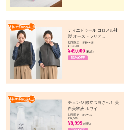
Happy Price value
ティエドゥール コロメル社
製 オーストラリア...
期間限定：8/10〜16
¥104,500
¥49,000
(税込)
53%OFF
Happy Price value
チェンジ 際立つ白さへ！ 美
白美容液 ホワイ...
期間限定：8/9〜15
¥34,580
¥8,999
(税込)