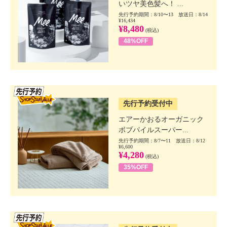
いツヤ美色髪へ！ ...
先行予約期間：8/10〜13 放送日：8/14
¥16,434
¥8,480
(税込)
48%OFF
SSV先行
先行予約受付中
エアーかおるオーガニック
ボブパイルスーパー...
先行予約期間：8/7〜11 放送日：8/12
¥6,600
¥4,280
(税込)
35%OFF
SSV先行