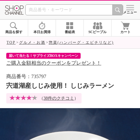
SHOP CHANNEL 
メニュー
商品を探す
本日お買得
番組表
SCピープル
カート
TOP
グルメ・お酒
惣菜(ハンバーグ・エビチリなど)
届いて当たる！サプライズBOXキャンペーン
ク
ご購入金額相当のクーポンをプレゼント！
ク
商品番号：735797
宍道湖産しじみ使用！ しじみラーメン
（
38件のクチコミ
）