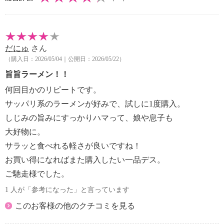
■アレルギー表示：なし
■コンタミネーション注意喚起表示：なし
だにゅ
さん
【期限表示】
（購入日：2026/05/04｜公開日：2026/05/22）
・商品発送日より 賞味期限 常温４５日間
【同梱書類】
旨旨ラーメン！！
・あり
何回目かのリピートです。
サッパリ系のラーメンが好みで、試しに1度購入。
※原料原産地について、商品パッケージと差異がある
しじみの旨みにすっかりハマって、娘や息子も
場合がありますが、商品説明に記載しているとおりで
大好物に。
す
サラッと食べれる軽さが良いですね！
お買い得になればまた購入したい一品デス。
ご馳走様でした。
1 人が「参考になった」と言っています
このお客様の他のクチコミを見る