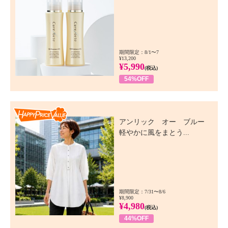
期間限定：8/1〜7
¥13,200
¥5,990
(税込)
54%OFF
Happy Price Value
アンリック オー ブルー
軽やかに風をまとう...
期間限定：7/31〜8/6
¥8,900
¥4,980
(税込)
44%OFF