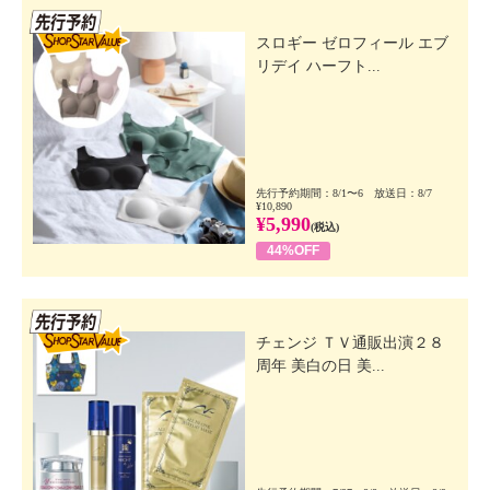
先行SSV
スロギー ゼロフィール エブ
リデイ ハーフト...
先行予約期間：8/1〜6 放送日：8/7
¥10,890
¥5,990
(税込)
44%OFF
先行SSV
チェンジ ＴＶ通販出演２８
周年 美白の日 美...