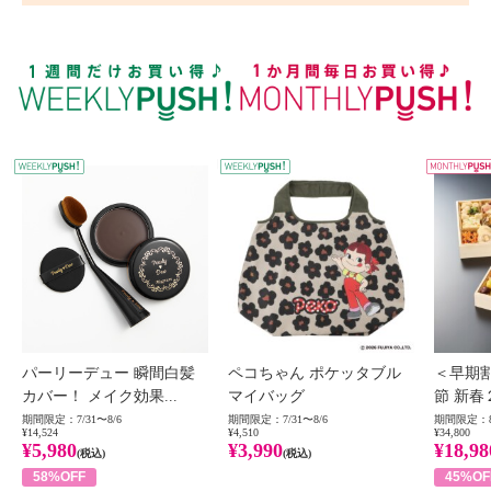
WEEKLY PUSH
W
パーリーデュー 瞬間白髪
ペコちゃん ポケッタブル
＜早期
カバー！ メイク効果...
マイバッグ
節 新春
期間限定：7/31〜8/6
期間限定：7/31〜8/6
期間限定：8
¥14,524
¥4,510
¥34,800
¥5,980
¥3,990
¥18,98
(税込)
(税込)
58%OFF
45%OF