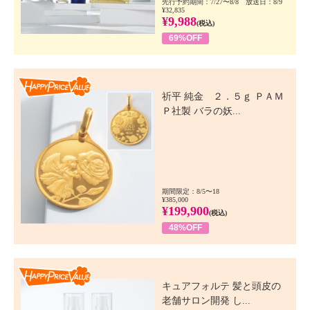
先行予約期間：7/27〜8/8 放送日：8/9
¥32,835
¥9,988
(税込)
69%OFF
Happy Price Value
祈平 純金 ２．５ｇ ＰＡＭ
Ｐ社製 バラの妖...
期間限定：8/5〜18
¥385,000
¥199,900
(税込)
48%OFF
Happy Price Value
キュアフォルテ 髪と頭皮の
老舗サロン開発 し...