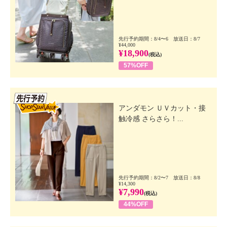
先行予約期間：8/4〜6 放送日：8/7
¥44,000
¥18,900
(税込)
57%OFF
先行SSV
アンダモン ＵＶカット・接
触冷感 さらさら！...
先行予約期間：8/2〜7 放送日：8/8
¥14,300
¥7,990
(税込)
44%OFF