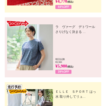
¥4,770
(税込)
44%OFF
GO! GO! VALUE
ラ ヴァーグ デトワール
さりげなく決まる ...
明日以降
¥9,900
¥5,980
(税込)
39%OFF
先行SSV
ＥＬＬＥ ＳＰＯＲＴ はっ
水 取り外してリュ...