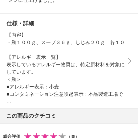
ーメンに仕上げました。
仕様・詳細
【内容】
・麺１００ｇ、スープ３６ｇ、しじみ２０ｇ 各１０
【アレルギー表示一覧】
表示しているアレルギー物質は、特定原材料を対象に
しています。
＜麺＞
■アレルギー表示：小麦
■コンタミネーション注意喚起表示：本品製造工場で
はそば、卵、乳成分を含む商品を製造しています。
＜スープ＞
この商品のクチコミ
■アレルギー表示：小麦、えび、かに
■コンタミネーション注意喚起表示：なし
＜しじみ＞
総合評価
（38）