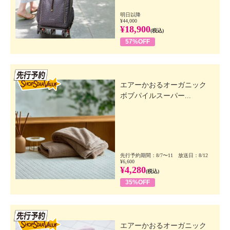
１．使用中や使用後に、赤み、はれ、かゆみ、刺
明日以降
¥44,000
激、色抜け（白斑等）や黒ずみ等の異常が現れた場合
¥18,900
(税込)
２．使用したお肌に、直射日光があたって上記のよ
57%OFF
うな異常が現れた場合
・傷やはれもの、しっしん等、異常のある部分にはお
使いにならないでください。
先行SSV
・目に入らないようにし、入ったときは直ちに洗い流
エアーかおるオーガニック
ボブパイルスーパー...
してください。目に異物感が残る場合は眼科医に相談
してください。
・衣類等につかないよう、お気をつけください。
・開封後はお早めにお使いください。
・乳幼児の手の届かない所に保管してください。
先行予約期間：8/7〜11 放送日：8/12
・高温、多湿又は低温の場所、直射日光のあたる場所
¥6,600
¥4,280
には保管しないでください。
(税込)
35%OFF
・使用後は必ずフタをしめてください。
【原産国（地）】
・韓国製
先行SSV
エアーかおるオーガニック