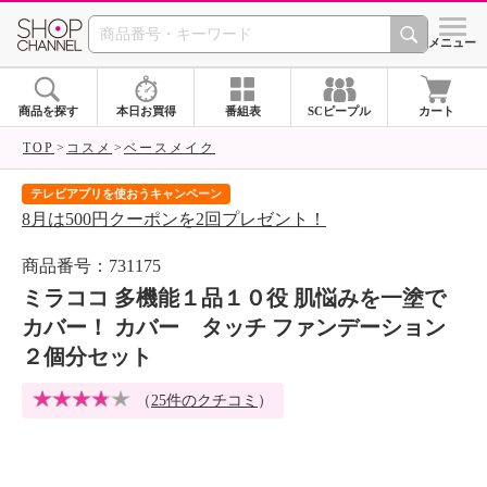
SHOP CHANNEL 
メニュー
商品を探す
本日お買得
番組表
SCピープル
カート
TOP
コスメ
ベースメイク
テレビアプリを使おうキャンペーン
届
8月は500円クーポンを2回プレゼント！
ご
商品番号：731175
ミラココ 多機能１品１０役 肌悩みを一塗で
カバー！ カバー タッチ ファンデーション
２個分セット
（
25件のクチコミ
）