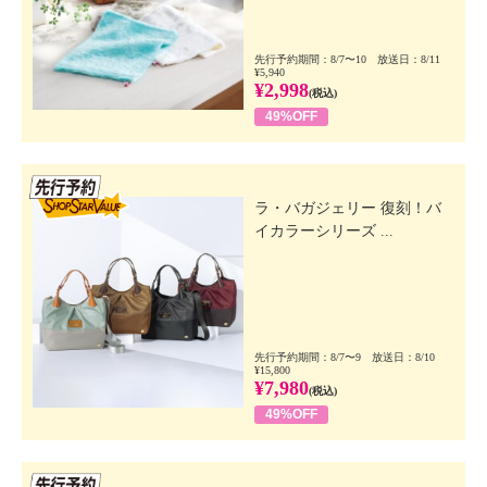
先行予約期間：8/7〜10 放送日：8/11
¥5,940
¥2,998
(税込)
49%OFF
先行SSV
ラ・バガジェリー 復刻！バ
イカラーシリーズ ...
先行予約期間：8/7〜9 放送日：8/10
¥15,800
¥7,980
(税込)
49%OFF
先行SSV