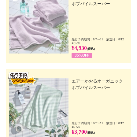
ボブパイルスーパー...
先行予約期間：8/7〜11 放送日：8/12
¥7,590
¥4,930
(税込)
35%OFF
先行SSV
エアーかおるオーガニック
ボブパイルスーパー...
先行予約期間：8/7〜11 放送日：8/12
¥5,720
¥3,700
(税込)