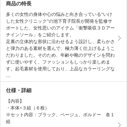
商品の特長
多くの女性の身体や心の悩みと向き合っている“いけ
した女性クリニック”の池下育子院長が開発を監修サ
ポートした、女性思いのアイテム「衝撃吸収３Ｄアー
チインソール」をご紹介します。
足裏の立体的な形状に沿わせるよう設計し、柔らかさ
と弾力のある素材を選んで、極力薄く仕上げるようこ
だわりました。そのため、年齢や靴のデザインを問わ
ずに使いやすく、ファッションもしっかり楽しめま
す。起毛素材を使用しており、上品なカラーリングな
ので、靴を脱いだ時もおしゃれ。
着用することで、足のアーチを整えるようサポートし
てくれるので、履き心地を良くすると同時に、美しい
仕様・詳細
歩行姿勢へと導きます。
【内容】
・本体×３組（６枚）
■こだわりの設計：
※セット内容：ブラック、ベージュ、ボルドー 各１
歩行時の衝撃やストレスになる要因を解決するため
組
に、５つのポイントを設計しました。さらに立体的な