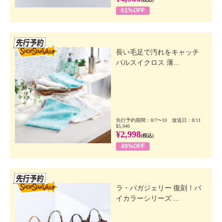
61%OFF
先行SSV
長い毛足で汚れをキャッチ
パルスイクロス 薄...
先行予約期間：8/7〜10 放送日：8/11
¥5,940
¥2,998
(税込)
49%OFF
先行SSV
ラ・バガジェリー 復刻！バ
イカラーシリーズ ...