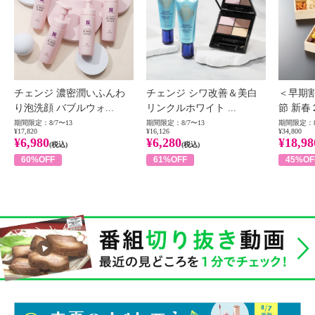
チェンジ 濃密潤いふんわ
チェンジ シワ改善＆美白
＜早期
り泡洗顔 バブルウォ...
リンクルホワイト ...
節 新春
期間限定：8/7〜13
期間限定：8/7〜13
期間限定：8
¥17,820
¥16,126
¥34,800
¥6,980
¥6,280
¥18,98
(税込)
(税込)
60%OFF
61%OFF
45%OF