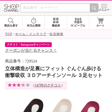
SHOP CHANNEL 
メニュー
商品を探す
本日お買得
番組表
SCピープル
カート
TOP
ホーム・インテリア
生活雑貨
クチコミ・Instagramキャンペーン
ネ
クーポンが当たるチャンス！
ネ
商品番号：729524
立体構造が足裏にフィット ぐんぐん歩ける
衝撃吸収 ３Ｄアーチインソール ３足セット
（
147件のクチコミ
）