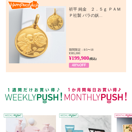
Happy Price Value
祈平 純金 ２．５ｇ ＰＡＭ
Ｐ社製 バラの妖...
期間限定：8/5〜18
¥385,000
¥199,900
(税込)
48%OFF
WEEKLY PUSH
W