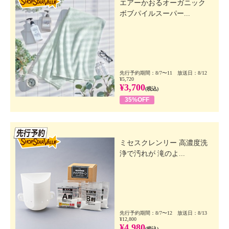
エアーかおるオーガニック
ボブパイルスーパー...
先行予約期間：8/7〜11 放送日：8/12
¥5,720
¥3,700
(税込)
35%OFF
先行SSV
ミセスクレンリー 高濃度洗
浄で汚れが 滝のよ...
先行予約期間：8/7〜12 放送日：8/13
¥12,800
¥4,980
(税込)