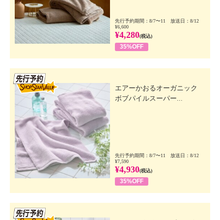
先行予約期間：8/7〜11 放送日：8/12
¥6,600
¥4,280
(税込)
35%OFF
先行SSV
エアーかおるオーガニック
ボブパイルスーパー...
先行予約期間：8/7〜11 放送日：8/12
¥7,590
¥4,930
(税込)
35%OFF
先行SSV