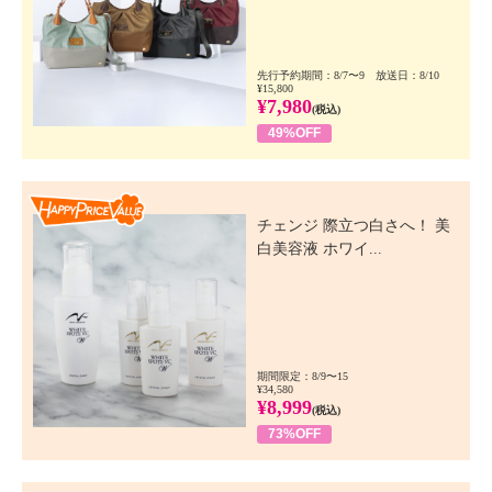
先行予約期間：8/7〜9 放送日：8/10
¥15,800
¥7,980
(税込)
49%OFF
Happy Price Value
チェンジ 際立つ白さへ！ 美
白美容液 ホワイ...
期間限定：8/9〜15
¥34,580
¥8,999
(税込)
73%OFF