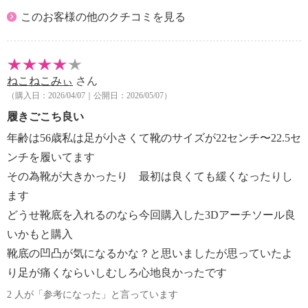
に適度に沈み込んで衝撃を和らげるので、歩行時に着
場合がある。慣れるまでは様子を見ながら使用時間を
このお客様の他のクチコミを見る
地した際の衝撃吸収もしてくれて、快適に歩くことが
調節する。
できます。
・使用中、身体に異常（めまい、冷や汗、吐き気、脈
起毛素材を表地に使用しているので、ストッキングな
拍の乱れ、動悸など）を感じたり、かゆみやかぶれ等
どの薄手の素材や素足で履いても肌当たりが柔らか。
を感じたり、具合が悪くなった場合はすぐに使用を中
ねこねこみぃ
さん
汗やムレで前滑りを起こしやすいパンプスやサンダル
（購入日：2026/04/07｜公開日：2026/05/07）
止し、必要に応じて医師に相談する。
類も、快適な履き心地になるよう設計しています。
・本品を使用したまま、飛び跳ねたり、走ったり、激
履きごこち良い
裏面のジェル部分は、水洗いをすることで吸着力が復
しい運動はやめる。
活するので、インソールを別の靴に差し替える時にも
年齢は56歳私は足が小さくて靴のサイズが22センチ〜22.5セ
・地面温度が高い場所や極端に温度の低い場所での使
便利です。
ンチを履いてます
用はやめる。
靴に挿入した際にサイズが変わってしまい、窮屈さを
その為靴が大きかったり 最初は良くても緩くなったりし
・長時間の使用により、本品の形状が変形する場合が
感じたりしにくいよう、本品は立体形状でありながら
ます
ある。
も、極力薄い設計に仕上げました。
・材質の特性上、使用過程での黄変や、成形時に起こ
どうせ靴底を入れるのなら今回購入した3Dアーチソール良
さまざまな靴に合わせやすいので、インソールのサイ
りうる線状のシワが表面に出る場合があるが品質上問
ズ選びで悩まずにすみます。
いかもと購入
題はない。
※本品の対応サイズ：２２．５〜２４．５ｃｍ
靴底の凹凸が気になるかな？と思いましたが思っていたよ
・長時間、使用しないときは、本品を取り外す。
り足が痛くならいしむしろ心地良かったです
・使用後は、ゆっくりと剥がす。
・まれに、本品に含まれる油分が中敷等に染み出る場
2 人が「参考になった」と言っています