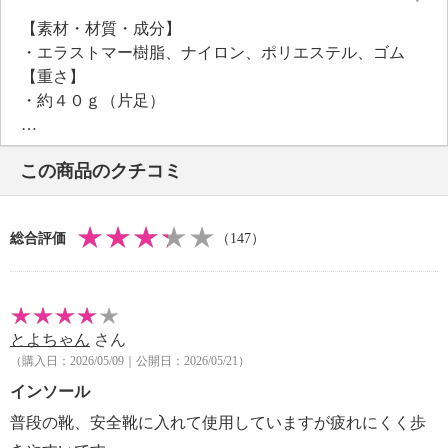
足なりの形に沿うようになっており、指圧代用器とし
【素材・材質・成分】
ての効果を発揮。本品を着用して立ち仕事をしたり歩
・エラストマー樹脂、ナイロン、ポリエステル、ゴム
くたびに、足裏に心地よい刺激を感じることができま
【重さ】
す。
・約４０ｇ（片足）
負担を分散させて、足裏全面で体重を支えるよう凹凸
【商品仕様詳細】
をつけました。足と靴との隙間をインソールがしっか
・対応サイズ：２２．５〜２４．５ｃｍ
り埋めることで、本来の足裏の機能が正しく働き、快
この商品のクチコミ
【メンテナンス】
適な履き心地で、姿勢も整った、美しく健康的な歩行
※詳細は同梱書類参照
へ導きます。
・強い摩擦や、汗や雨で湿った状態での摩擦等によ
＜５つのポイント＞
総合評価
（147）
り、ストッキングや靴下等に色移りする場合がある。
（１）ヒール衝撃クッション：
特に濃色は、色移りする場合があるので淡色の靴下等
着地時にかかと部分がブレてしまわないよう、かかと
の着用は控える。
周りを囲むように、弾力のあるエラストマー樹脂でく
・汗や雨で湿った場合や、使用後は風通しの良いとこ
ぼみを付けました。着地時にかかるかかとへの衝撃を
とよちゃん
さん
ろで乾燥させる。
和らげます。
（購入日：2026/05/09｜公開日：2026/05/21）
・再使用の際には、粘着面のホコリや汚れ等を水洗い
（２）３Ｄ中足骨パット：
してから使用する。
インソール
中足骨を持ち上げて足指を広げ、踏ん張りがきくよう
・汚れた場合は水洗いをする。汚れがひどい場合は水
導きます。横のアーチを下から支えることで、足指を
普段の靴、安全靴に入れて使用していますが疲れにくく歩
で薄めた中性洗剤で手洗いし、水で十分すすいでから
押し開いて安定感を高め、力強い歩行を助けてくれま