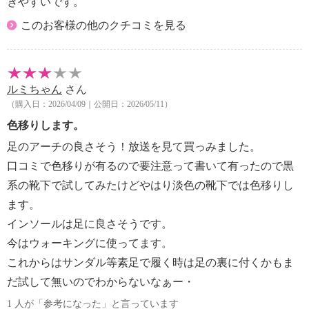
きやすいです。
水気をきり、陰干しにて乾燥させる。
す。
・シンナーやベンジンなどの薬品は絶対に使用しな
このお客様の他のクチコミを見る
（３）３Ｄアーチシェル：
い。
足裏の縦２本のアーチをサポートし、土踏まずと靴の
【使用上の注意】
隙間を埋め、足裏全体で身体を支えるように導きま
※詳細は同梱書類参照
す。土踏まず部分に縦アーチをつけることで、足が内
ルミちゃん
さん
・サイズに余裕のない靴への使用は、使用時に窮屈に
側へ倒れないようにしています。
（購入日：2026/04/09｜公開日：2026/05/11）
感じる場合がある。
（４）前滑りストッパー：
・本品は、中敷に布やスエードなどの起毛素材を使っ
色移りします。
薄いラバー（ゴム）を敷くことで、前滑りを軽減する
た靴、中敷表面に凹凸のある靴には装着しにくい場合
よう設計しました。
足のアーチの良さそう！放送を見て買っみました。
がある。
（５）中骨関節衝撃クッション：
口コミで色移りが有るので要注意って書いて有ったので黒
・本品は健康な人を対象とした商品。医療目的での使
歩行や直立時にかかる中足関節への衝撃を和らげま
系の靴下で試してみたけどやはり淡色の靴下では色移りし
用は避ける。
す。
ます。
・血行障害のある方、糖尿病の方、身体に傷や疾患や
■使い勝手の良い仕様：
インソールは足に良さそうです。
障害のある方、医師の治療を受けている方は事前に必
足裏へのフィット感と、汗をかきやすい足裏への肌当
ず医師に相談する。
今はウォーキングに使ってます。
たりを考慮し、ジェル素材と起毛素材（表地）を使用
・製造工程上、樹脂部分に気泡が残る場合やロゴプリ
しました。
これからはサンダル等素足で履く時は足の裏に付くかもま
ント部分の起毛生地がプリント技術上つぶれてしまう
ジェル素材は弾力があり、アーチの浅い人から深い人
だ試して無いのでわからないなぁー・
場合があるが、品質上問題ない。
まで心地よくフィットしやすいのが特徴。踏み込む時
1 人が「参考になった」と言っています
・初めて使用になる時は、違和感や軽い痛みを感じる