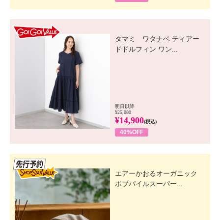
GO! GO! VALUE
タマミ ワタナベ ティアー
ドドルフィン ワン...
明日以降
¥25,080
¥14,900
(税込)
40%OFF
先行SSV
エアーかおるオーガニック
ボブパイルスーパー...