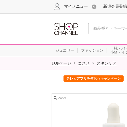
マイメニュー
新規会員登録
心おどる、瞬
靴・バ
ジュエリー
ファッション
小物・イ
SALE
>
>
TOPページ
コスメ
スキンケア
ック！
テレビアプリを使おうキャンペーン
Zoom