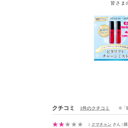
皆さま
クチコミ
1件のクチコミ
※「
（
クマチャン
さん | 購