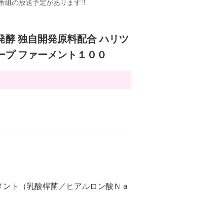
ドの番組の放送予定があります!!
発酵 独自開発原料配合 ハリツ
ープ ファーメント１００
メント（乳酸桿菌／ヒアルロン酸Ｎａ