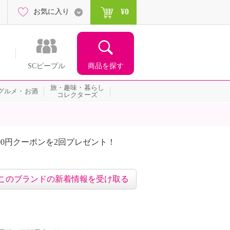
¥0
お気に入り
商品を探す
SCピープル
旅・趣味・暮らし
グルメ・お酒
コレクターズ
00円クーポンを2回プレゼント！
届いて当たる！サプライズ
このブランドの新着情報を受け取る