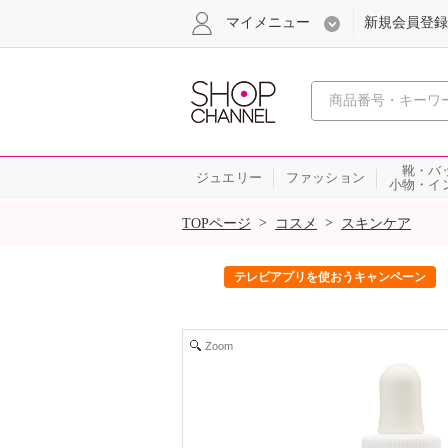
マイメニュー
新規会員登録
心おどる、瞬
靴・バ
ジュエリー
ファッション
小物・イ
SALE
>
>
TOPページ
コスメ
スキンケア
ック！
テレビアプリを使おうキャンペーン
Zoom