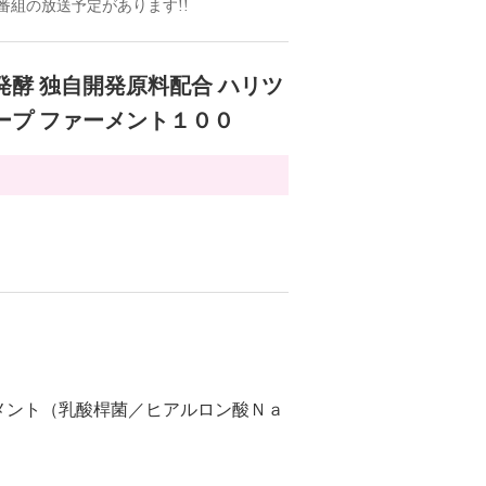
ドの番組の放送予定があります!!
発酵 独自開発原料配合 ハリツ
ープ ファーメント１００
メント（乳酸桿菌／ヒアルロン酸Ｎａ