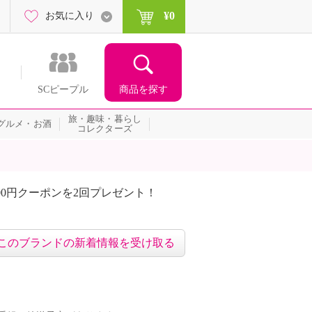
¥0
お気に入り
商品を探す
SCピープル
旅・趣味・暮らし
グルメ・お酒
コレクターズ
00円クーポンを2回プレゼント！
届いて当たる！サプライズ
このブランドの新着情報を受け取る