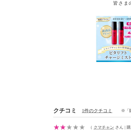
皆さま
クチコミ
1件のクチコミ
※「
（
クマチャン
さん | 購