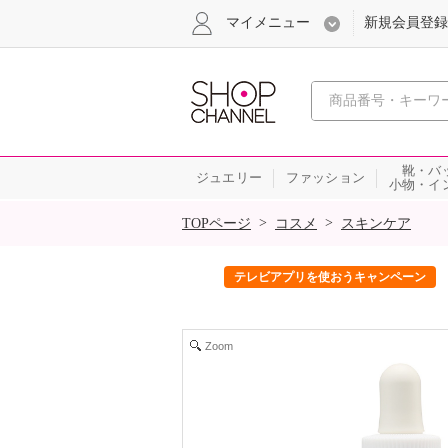
マイメニュー
新規会員登録
心おどる、瞬
靴・バ
ジュエリー
ファッション
小物・イ
SALE
>
>
TOPページ
コスメ
スキンケア
ック！
テレビアプリを使おうキャンペーン
Zoom