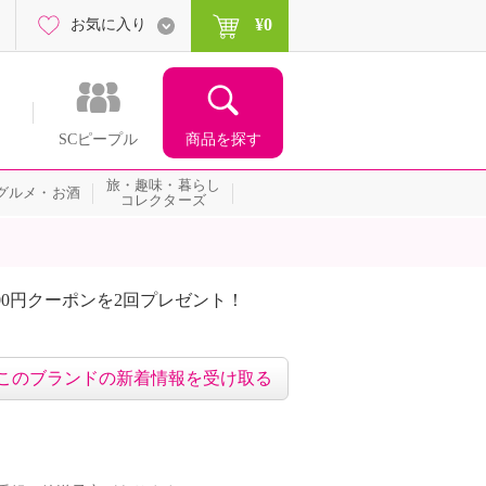
¥0
お気に入り
商品を探す
SCピープル
旅・趣味・暮らし
グルメ・お酒
コレクターズ
00円クーポンを2回プレゼント！
届いて当たる！サプライズ
このブランドの新着情報を受け取る