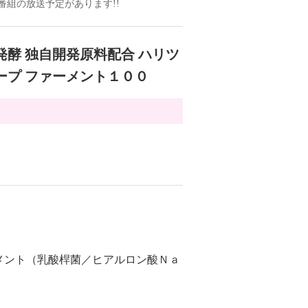
ドの番組の放送予定があります!!
発酵 独自開発原料配合 ハリツ
ープ ファーメント１００
メント（乳酸桿菌／ヒアルロン酸Ｎａ