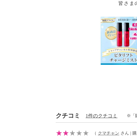
皆さま
クチコミ
1件のクチコミ
※「
（
クマチャン
さん | 購