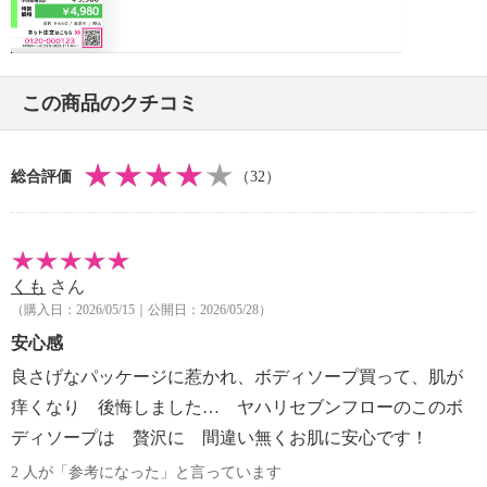
酸桿菌／セイヨウナシ果汁発酵液、グルコノバクター
Video
／ハチミツ発酵液、フラガリアチロエンシス果汁、ネ
オペンタン酸イソステアリル、ベルノニアアペンジク
ラタ葉エキス、ニンジン根エキス、ヒマワリ種子油、
この商品のクチコミ
ペンチレングリコール、ブドウつるエキス、ライム果
汁、加水分解エラスチン、イソステアリルアスコルビ
ルリン酸２Ｎａ、フェノキシエタノール、オレンジ果
総合評価
（32）
汁、ツボクサエキス、グルタミルアミドエチルイミダ
ゾール、マデカッソシド、レモン果汁、ロサアルバ花
エキス、サンザシエキス、ナツメ果実エキス、グレー
プフルーツ果実エキス、リンゴ果実エキス、スギナエ
くも
さん
キス、サクシノイルアテロコラーゲン、ルイボスエキ
（購入日：2026/05/15｜公開日：2026/05/28）
ス、ソルビン酸、コーン油、テトラヘキシルデカン酸
安心感
アスコルビル、メントール、マヨラナ葉油、オレンジ
油、クランベアビシニカ種子油、セイロンニッケイ葉
良さげなパッケージに惹かれ、ボディソープ買って、肌が
油、トリ（カプリル酸／カプリン酸）グリセリル、
痒くなり 後悔しました… ヤハリセブンフローのこのボ
（ホホバ油／マカデミア種子油）エステルズ、β−カロ
ディソープは 贅沢に 間違い無くお肌に安心です！
チン、スクワレン、リモニウムゲルベリエキス、マカ
2 人が「参考になった」と言っています
デミアナッツ脂肪酸フィトステリル、トコフェロー