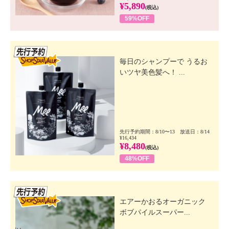
¥5,890
(税込)
59%OFF
先行SSV
毎日のシャンプーで うるお
いツヤ美色髪へ！ ...
先行予約期間：8/10〜13 放送日：8/14
¥16,434
¥8,480
(税込)
48%OFF
先行SSV
エアーかおるオーガニック
ボブパイルスーパー...