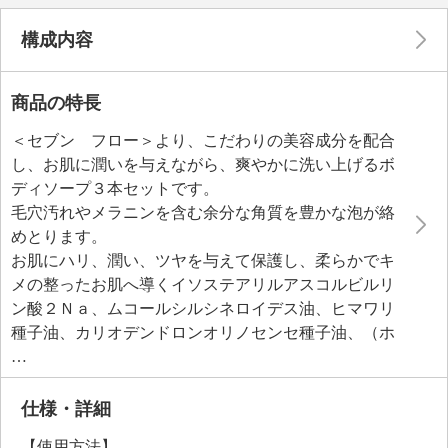
構成内容
商品の特長
＜セブン フロー＞より、こだわりの美容成分を配合
し、お肌に潤いを与えながら、爽やかに洗い上げるボ
ディソープ３本セットです。
毛穴汚れやメラニンを含む余分な角質を豊かな泡が絡
めとります。
お肌にハリ、潤い、ツヤを与えて保護し、柔らかでキ
メの整ったお肌へ導くイソステアリルアスコルビルリ
ン酸２Ｎａ、ムコールシルシネロイデス油、ヒマワリ
種子油、カリオデンドロンオリノセンセ種子油、（ホ
ホバ油／マカデミア種子油）エステルズ、スクワレ
ン、マカデミアナッツ脂肪酸フィトステリル、フィト
ステロールズ、トコフェロール、クランベアビシニカ
仕様・詳細
種子油、ツボクサエキス、ツボクサ葉エキス、お肌を
【使用方法】