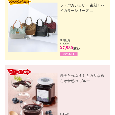
ラ・バガジェリー 復刻！バ
イカラーシリーズ ...
明日以降
¥15,800
¥7,980
(税込)
49%OFF
GO! GO! VALUE
果実たっぷり！ とろりなめ
らか食感の ブルー...
¥14,520