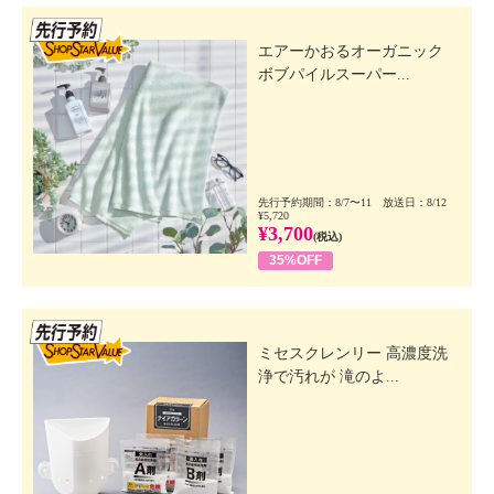
先行SSV
エアーかおるオーガニック
ボブパイルスーパー...
先行予約期間：8/7〜11 放送日：8/12
¥5,720
¥3,700
(税込)
35%OFF
先行SSV
ミセスクレンリー 高濃度洗
浄で汚れが 滝のよ...