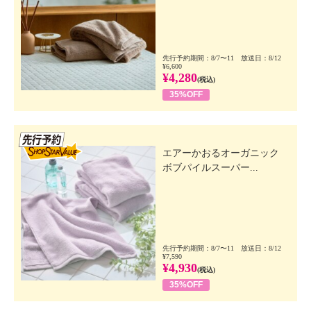
先行予約期間：8/7〜11 放送日：8/12
¥6,600
¥4,280
(税込)
35%OFF
先行SSV
エアーかおるオーガニック
ボブパイルスーパー...
先行予約期間：8/7〜11 放送日：8/12
¥7,590
¥4,930
(税込)
35%OFF