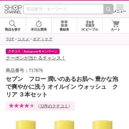
SHOP CHANNEL 
メニュー
商品を探す
本日お買得
番組表
SCピープル
カート
TOP
コスメ
ボディケア
クチコミ・Instagramキャンペーン
ネ
クーポンが当たるチャンス！
ネ
商品番号：717879
セブン フロー 潤いのあるお肌へ 豊かな泡
で爽やかに洗う オイルイン ウォッシュ ク
リア ３本セット
（
32件のクチコミ
）