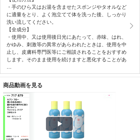
柔らげるフルーツ由来成分のサンザシエキス、ナツメ
・手のひら又はお湯を含ませたスポンジやタオルなど
果実エキス、リンゴ果実エキス、グレープフルーツ果
に適量をとり、よく泡立てて体を洗った後、しっかり
実エキス、オレンジ果汁、レモン果汁、ライム果汁や
洗い流してください。
発酵ローズハチミツ（グルコノバクター／ハチミツ発
【全成分】
酵液）を配合しています。
・使用中、又は使用後日光にあたって、赤味、はれ、
＜配合／無配合表示＞
かゆみ、刺激等の異常があらわれたときは、使用を中
合成香料不使用、ノンアルコール、タール系色素不使
止し、皮膚科専門医等にご相談されることをおすすめ
用
します。そのまま使用を続けますと悪化することがあ
ります。
・乳幼児の手の届かないところに保管してください。
・極端に高温又は低温の場所、直射日光のあたる場所
商品動画を見る
には保管しないでください。
【使用上の注意事項】
・水、カリ石ケン素地、コカミドプロピルベタイン、
グリセリン、コカミドメチルＭＥＡ、グレープフルー
ツ果皮油、ペンテト酸５Ｎａ、ＢＧ、水酸化Ｋ、キハ
ダ樹皮エキス、グルタチオン、シラカバ樹液、ツボク
Play
サ葉エキス、タンブリッサトリコフィラ葉エキス、乳