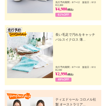
先行予約期間：8/7〜12 放送日：8/13
¥12,800
¥4,980
(税込)
61%OFF
先行SSV
長い毛足で汚れをキャッチ
パルスイクロス 薄...
先行予約期間：8/7〜10 放送日：8/11
¥5,940
¥2,998
(税込)
49%OFF
Happy Price Value
ティエドゥール コロメル社
製 オーストラリア...