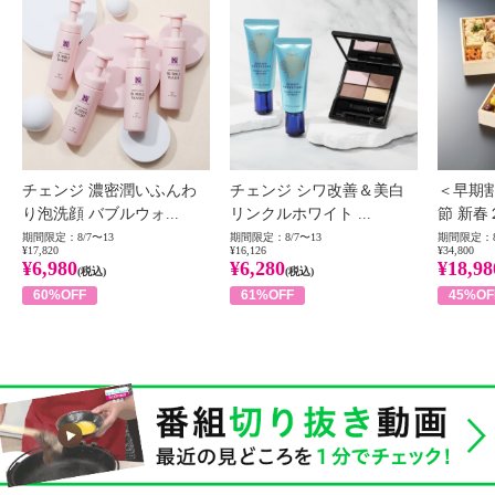
チェンジ 濃密潤いふんわ
チェンジ シワ改善＆美白
＜早期
り泡洗顔 バブルウォ...
リンクルホワイト ...
節 新春
期間限定：8/7〜13
期間限定：8/7〜13
期間限定：8
¥17,820
¥16,126
¥34,800
¥6,980
¥6,280
¥18,98
(税込)
(税込)
60%OFF
61%OFF
45%OF