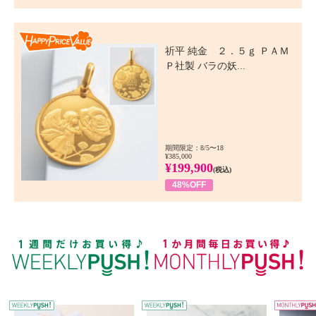
Happy Price Value
祈平 純金 ２．５ｇ ＰＡＭ
Ｐ社製 バラの妖...
期間限定：8/5〜18
¥385,000
¥199,900
(税込)
48%OFF
WEEKLY PUSH
W