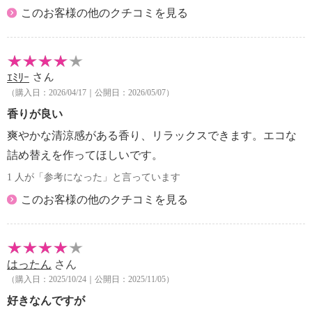
ル、フィトステロールズ、カリオデンドロンオリノセ
このお客様の他のクチコミを見る
ンセ種子油、ムコールシルシネロイデス油、コレカル
シフェロール、リン酸２Ｎａ、リン酸Ｋ
【原産国（地）】
・日本製
ｴﾐﾘｰ
さん
（購入日：2026/04/17｜公開日：2026/05/07）
香りが良い
爽やかな清涼感がある香り、リラックスできます。エコな
詰め替えを作ってほしいです。
1 人が「参考になった」と言っています
このお客様の他のクチコミを見る
はったん
さん
（購入日：2025/10/24｜公開日：2025/11/05）
好きなんですが