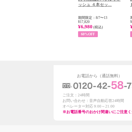
...
イル （ノンフィ...
ッシュ ４本セッ...
31
期間限定：8/1〜31
期間限定：8/7〜13
¥22,400
¥17,820
¥
¥8,200
¥6,980
)
(税込)
(税込)
63%OFF
60%OFF
お電話から（通話無料）
ご注文：24時間
お問い合わせ：音声自動応答24時間
オペレーター対応 9:00～21:00
※お電話番号のおかけ間違いにご注意く