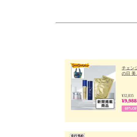
チェン
の日 美..
¥32,835
¥9,988
69%OF