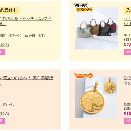
予約受付中
先
足で汚れをキャッチ パルスイ
ラ
...
シリ
間：8/7〜10 放送日：8/11
先行
¥15,
¥7,
(税込)
F
4
ジ 際立つ白さへ！ 美白美容液
祈平
.
ラの
8/9〜15
期間
¥385
¥1
(税込)
F
4