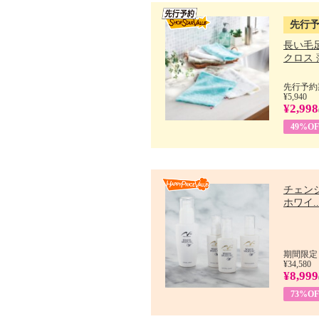
先行
長い毛
クロス 薄
先行予約期
¥5,940
¥2,998
49%OF
チェン
ホワイ..
期間限定：
¥34,580
¥8,999
73%OF