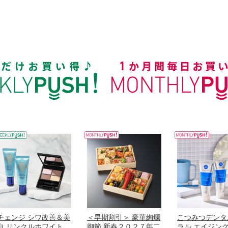
チェンジ シワ改善＆美
＜早期割引＞ 豪華絢爛
こつみつデンタ
白 リンクルホワイト
御節 新春２０２７年二
ラル エイジン