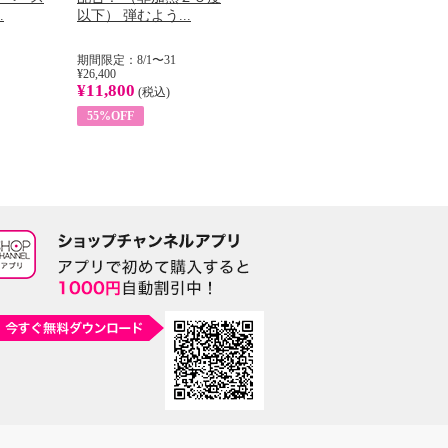
.
以下） 弾むよう...
イル （ノンフィ...
ッ
期間限定：8/1〜31
期間限定：8/1〜31
期
¥26,400
¥22,400
¥17
¥11,800
¥8,200
¥6
(税込)
(税込)
55%OFF
63%OFF