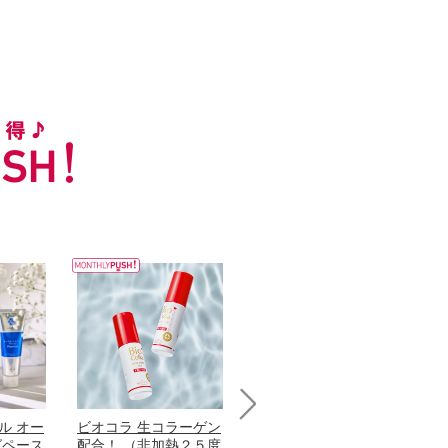
ル オー
ビオコラ 生コラーゲン
オリタリア社 エキスト
チ
Next
グペース
配合！ （非加熱２５度
ラバージン オリーブオ
わ