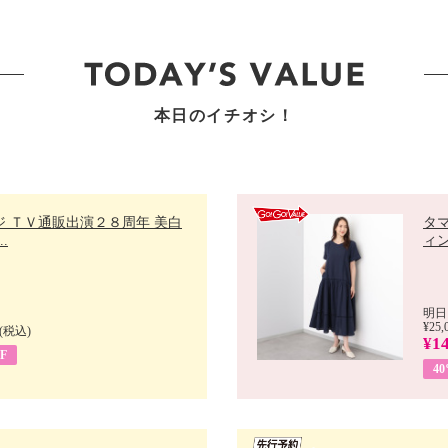
本日のイチオシ！
ジ ＴＶ通販出演２８周年 美白
タ
.
ィン
明日
¥25,
(税込)
¥14
F
4