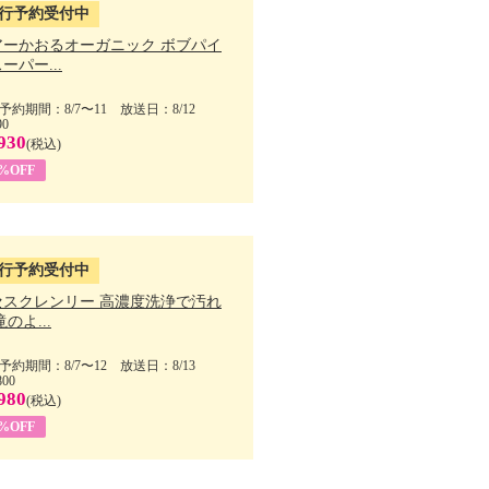
行予約受付中
アーかおるオーガニック ボブパイ
ーパー...
予約期間：8/7〜11 放送日：8/12
90
930
(税込)
5%OFF
行予約受付中
セスクレンリー 高濃度洗浄で汚れ
滝のよ...
予約期間：8/7〜12 放送日：8/13
800
980
(税込)
1%OFF