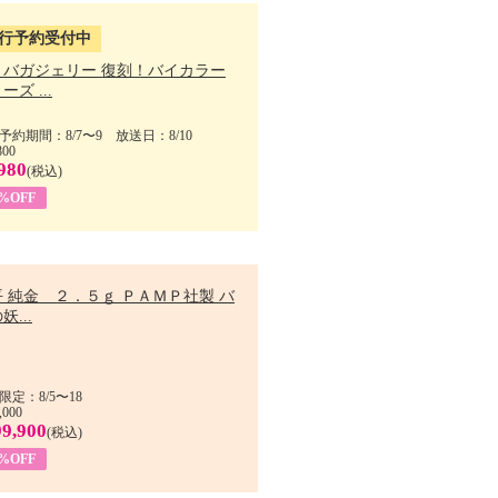
行予約受付中
・バガジェリー 復刻！バイカラー
ーズ ...
予約期間：8/7〜9 放送日：8/10
800
980
(税込)
9%OFF
 純金 ２．５ｇ ＰＡＭＰ社製 バ
妖...
限定：8/5〜18
,000
99,900
(税込)
8%OFF