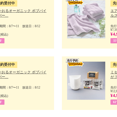
予約受付中
先
かおるオーガニック ボブパイ
エ
ー...
ルス
間：8/7〜11 放送日：8/12
先行
¥7,5
¥4,
(税込)
F
3
予約受付中
先
かおるオーガニック ボブパイ
ミ
ー...
が 
間：8/7〜11 放送日：8/12
先行
¥12,
¥4,
(税込)
F
6