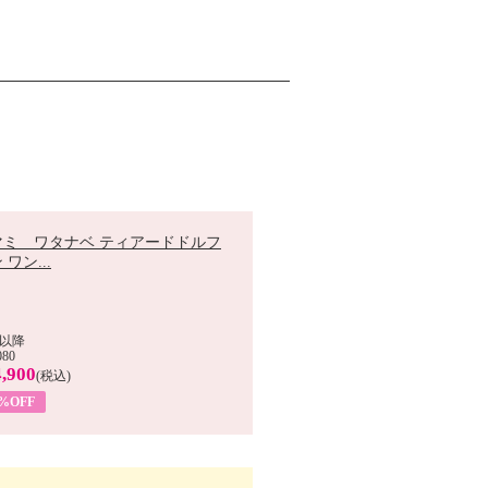
マミ ワタナベ ティアードドルフ
 ワン...
以降
080
,900
(税込)
0%OFF