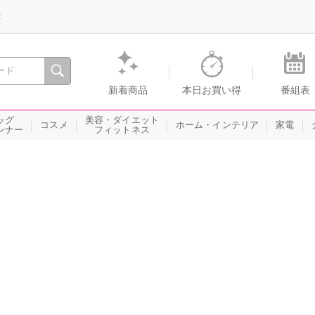
録
、瞬間を。通販・テレビショッピングのショップチャンネル
新着商品
本日お買い得
番組表
ッグ
美容・ダイエット
コスメ
ホーム・インテリア
家電
ンナー
フィットネス