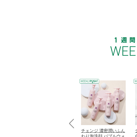
コラーゲン
オリタリア社 エキスト
チェンジ 濃密潤いふん
Prev
加熱２５度
ラバージン オリーブオ
わり泡洗顔 バブルウォ