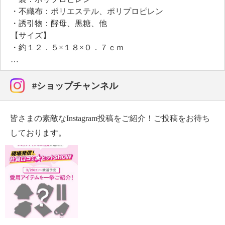
・不織布：ポリエステル、ポリプロピレン
・誘引物：酵母、黒糖、他
【サイズ】
・約１２．５×１８×０．７ｃｍ
【重さ】
・約１０ｇ（１枚）
【商品仕様詳細】
#ショップチャンネル
・使用期間目安：３ヶ月
・設置場所：押入れ、カーペット、ベットの下、ペッ
皆さまの素敵なInstagram投稿をご紹介！ご投稿をお待ち
ト用マット、車内など屋内ダニが気になる場所
【使用上の注意】
しております。
※詳細は商品パッケージ参照
・１ヶ月程度は同じ場所に設置しておく。
・屋内のダニ（チリダニ、ツメダニなど）専用の捕集
パックなので、マダニなどの屋外生息のダニには無
効。
・濡れる場所には設置しない。
・火に近づけない。