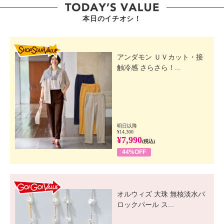
本日のイチオシ！
SHOP STAR VALUE
アンダモン ＵＶカット・接
触冷感 さらさら！...
明日以降
¥14,300
¥7,990
(税込)
44%OFF
GO! GO! VALUE
オルウィズ 大珠 無核淡水バ
ロックパール ス...