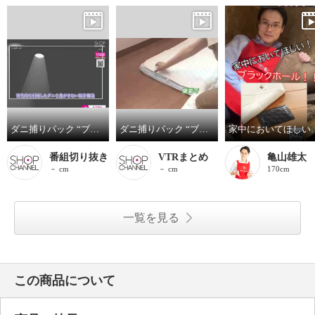
ダニ捕りパック “ブラックホール” １４枚セット
ダニ捕りパック “ブラックホール” １４枚セット
家中においてほしい！ダニ
番組切り抜き
VTRまとめ
亀山雄太
－ cm
－ cm
170cm
一覧を見る
この商品について