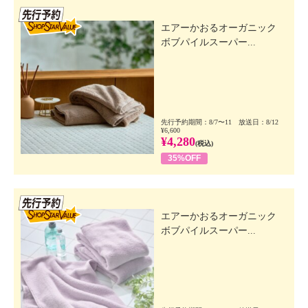
先行SSV
エアーかおるオーガニック
ボブパイルスーパー...
先行予約期間：8/7〜11 放送日：8/12
¥6,600
¥4,280
(税込)
35%OFF
先行SSV
エアーかおるオーガニック
ボブパイルスーパー...