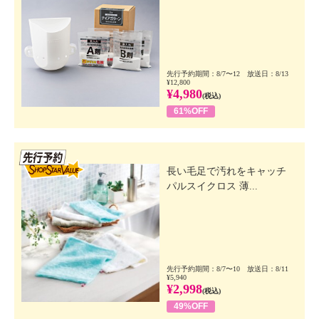
先行予約期間：8/7〜12 放送日：8/13
¥12,800
¥4,980
(税込)
61%OFF
先行SSV
長い毛足で汚れをキャッチ
パルスイクロス 薄...
先行予約期間：8/7〜10 放送日：8/11
¥5,940
¥2,998
(税込)
49%OFF