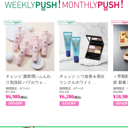
WEEKLY PUSH
W
チェンジ 濃密潤いふんわ
チェンジ シワ改善＆美白
＜早期
り泡洗顔 バブルウォ...
リンクルホワイト ...
節 新春
期間限定：8/7〜13
期間限定：8/7〜13
期間限定：8
¥17,820
¥16,126
¥34,800
¥6,980
¥6,280
¥18,98
(税込)
(税込)
60%OFF
61%OFF
45%OF