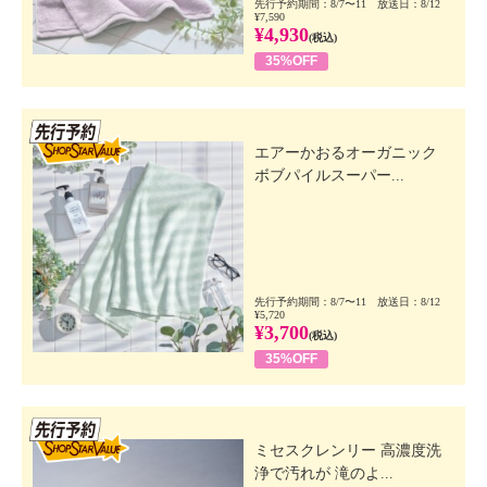
先行予約期間：8/7〜11 放送日：8/12
¥7,590
¥4,930
(税込)
35%OFF
先行SSV
エアーかおるオーガニック
ボブパイルスーパー...
先行予約期間：8/7〜11 放送日：8/12
¥5,720
¥3,700
(税込)
35%OFF
先行SSV
ミセスクレンリー 高濃度洗
浄で汚れが 滝のよ...