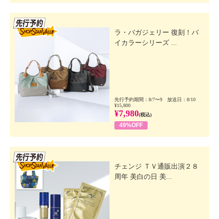
先行SSV
ラ・バガジェリー 復刻！バ
イカラーシリーズ ...
先行予約期間：8/7〜9 放送日：8/10
¥15,800
¥7,980
(税込)
49%OFF
先行SSV
チェンジ ＴＶ通販出演２８
周年 美白の日 美...