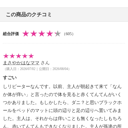
・ブラックホール本体の袋は破かない。
・捕集効果が無くなることはないが、誘引香の希薄化
この商品のクチコミ
から使用期間の目安を３ヶ月としている。
【同梱書類】
・同梱書類なし
総合評価
（605）
【保証（有無）、保証期間】
・なし
【原産国（地）】
・日本製
まさやかはなママ
さん
（購入日：2026/07/02｜公開日：2026/08/04）
すごい
しリピーターなんです。以前、主人が朝起きて来て「なん
か体が痒い」と言ったので体を見ると赤くてんてんがいく
つかありました。もしかしたら、ダニ？と思いブラックホ
ールをベッドのマットに頭の辺りと足の辺りへ置いてみま
した。主人は、それからは痒いことも無くなったしもちろ
ん、赤いてんてんもできなくなりました。主人が孫達の所