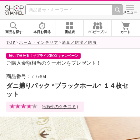
SHOP CHANNEL 
メニュー
商品を探す
本日お買得
番組表
SCピープル
カート
TOP
ホーム・インテリア
消臭／防湿／防虫
届いて当たる！サプライズBOXキャンペーン
ク
ご購入金額相当のクーポンをプレゼント！
ク
商品番号：716304
ダニ捕りパック “ブラックホール” １４枚セ
ット
（
605件のクチコミ
）