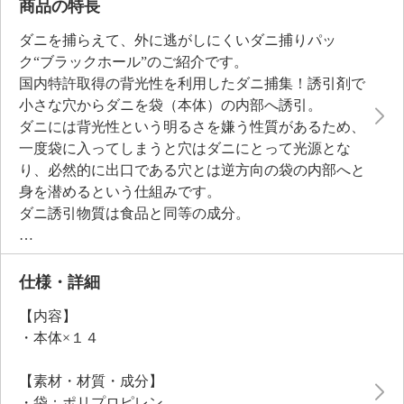
商品の特長
ダニを捕らえて、外に逃がしにくいダニ捕りパッ
ク“ブラックホール”のご紹介です。
国内特許取得の背光性を利用したダニ捕集！誘引剤で
小さな穴からダニを袋（本体）の内部へ誘引。
ダニには背光性という明るさを嫌う性質があるため、
一度袋に入ってしまうと穴はダニにとって光源とな
り、必然的に出口である穴とは逆方向の袋の内部へと
身を潜めるという仕組みです。
ダニ誘引物質は食品と同等の成分。
ダニの好むフケ・皮脂の成分である不飽和脂肪酸と酵
母、黒糖を使用しています。
背光性によって、一度内部へ誘導したダニは袋からほ
仕様・詳細
とんど出て行きません。
【内容】
そのためダニの死骸もフンも袋の内部に留まって、飛
・本体×１４
散しにくくなっています。
【素材・材質・成分】
・袋：ポリプロピレン