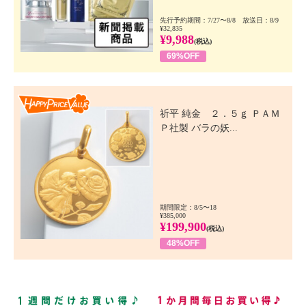
先行予約期間：7/27〜8/8 放送日：8/9
¥32,835
¥9,988
(税込)
69%OFF
Happy Price Value
祈平 純金 ２．５ｇ ＰＡＭ
Ｐ社製 バラの妖...
期間限定：8/5〜18
¥385,000
¥199,900
(税込)
48%OFF