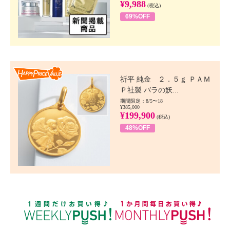
¥9,988
(税込)
69%OFF
Happy Price value
祈平 純金 ２．５ｇ ＰＡＭ
Ｐ社製 バラの妖...
期間限定：8/5〜18
¥385,000
¥199,900
(税込)
48%OFF