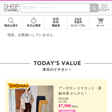
SHOP CHANNEL ショ
メニュー
商品を探す
本日お買得
番組表
SCピープル
カート
現在、お取扱いしていません。
本日のイチオシ！
SHOP STAR VALUE
アンダモン ＵＶカット・接
触冷感 さらさら！...
明日以降
¥14,300
¥7,990
(税込)
44%OFF