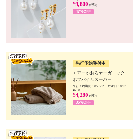
¥9,800
(税込)
47%OFF
SSV先行
先行予約受付中
エアーかおるオーガニック
ボブパイルスーパー...
先行予約期間：8/7〜11 放送日：8/12
¥6,600
¥4,280
(税込)
35%OFF
SSV先行