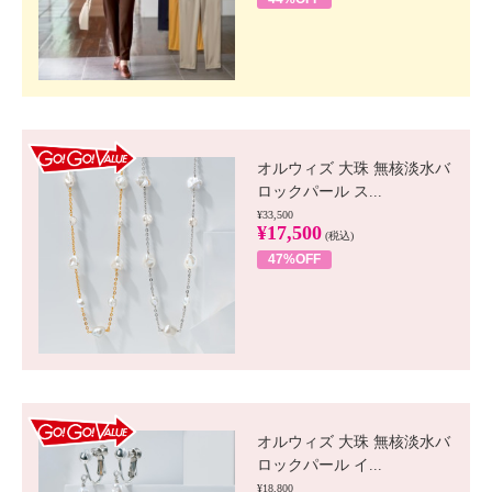
GO!GO! VALUE
オルウィズ 大珠 無核淡水バ
ロックパール ス...
¥33,500
¥17,500
(税込)
47%OFF
GO!GO! VALUE
オルウィズ 大珠 無核淡水バ
ロックパール イ...
¥18,800