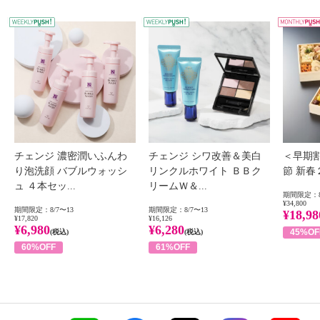
WEEKLY PUSH
W
チェンジ 濃密潤いふんわ
チェンジ シワ改善＆美白
＜早期
り泡洗顔 バブルウォッシ
リンクルホワイト ＢＢク
節 新
ュ ４本セッ...
リームＷ＆...
期間限定：8
¥34,800
期間限定：8/7〜13
期間限定：8/7〜13
¥18,98
¥17,820
¥16,126
¥6,980
¥6,280
45%OF
(税込)
(税込)
60%OFF
61%OFF