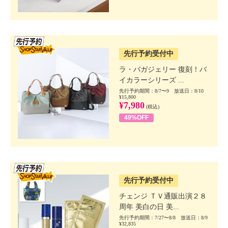
SSV先行
先行予約受付中
ラ・バガジェリー 復刻！バ
イカラーシリーズ ...
先行予約期間：8/7〜9 放送日：8/10
¥15,800
¥7,980
(税込)
49%OFF
SSV先行
先行予約受付中
チェンジ ＴＶ通販出演２８
周年 美白の日 美...
先行予約期間：7/27〜8/8 放送日：8/9
¥32,835