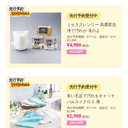
SSV先行
先行予約受付中
ミセスクレンリー 高濃度洗
浄で汚れが 滝のよ...
先行予約期間：8/7〜12 放送日：8/13
¥12,800
¥4,980
(税込)
61%OFF
SSV先行
先行予約受付中
長い毛足で汚れをキャッチ
パルスイクロス 薄...
先行予約期間：8/7〜10 放送日：8/11
¥5,940
¥2,998
(税込)
49%OFF