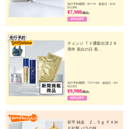
先行予約期間：8/7〜9 放送日：8/10
¥15,800
¥7,980
(税込)
49%OFF
先行SSV
チェンジ ＴＶ通販出演２８
周年 美白の日 美...
先行予約期間：7/27〜8/8 放送日：8/9
¥32,835
¥9,988
(税込)
69%OFF
Happy Price Value
祈平 純金 ２．５ｇ ＰＡＭ
Ｐ社製 バラの妖...