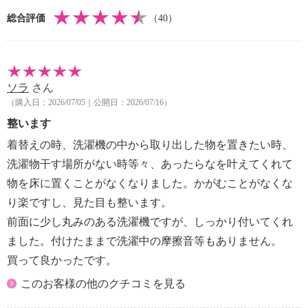
【使用上の注意】
総合評価
（40）
※詳細は商品パッケージ等参照
・マグネットが付く面に取り付ける
・過度に湾曲している面や波型形状などの壁面には使
用しない
ソラ
さん
【同梱書類】
（購入日：2026/07/05｜公開日：2026/07/16）
・リーフレット
【保証（有無）、保証期間】
整います
・なし
着替えの時、洗濯機の中から取り出した物を置きたい時、
【原産国（地）】
洗濯物干す場所がない時等々、あったらなを叶えてくれて
・中国製
物を床に置くことがなくなりました。かがむことがなくな
り楽ですし、見た目も整います。
前面に少し丸みのある洗濯機ですが、しっかり付いてくれ
ました。付けたままで洗濯中の摩擦音等もありません。
買って良かったです。
このお客様の他のクチコミを見る