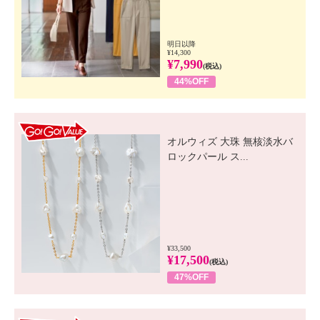
明日以降
¥14,300
¥7,990
(税込)
44%OFF
GO! GO! VALUE
オルウィズ 大珠 無核淡水バ
ロックパール ス...
¥33,500
¥17,500
(税込)
47%OFF