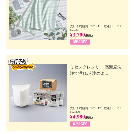
先行予約期間：8/7〜11 放送日：8/12
¥5,720
¥3,700
(税込)
35%OFF
先行SSV
ミセスクレンリー 高濃度洗
浄で汚れが 滝のよ...
先行予約期間：8/7〜12 放送日：8/13
¥12,800
¥4,980
(税込)
61%OFF