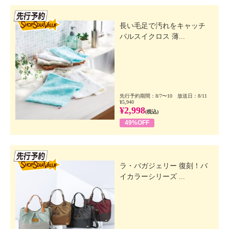
先行SSV
長い毛足で汚れをキャッチ
パルスイクロス 薄...
先行予約期間：8/7〜10 放送日：8/11
¥5,940
¥2,998
(税込)
49%OFF
先行SSV
ラ・バガジェリー 復刻！バ
イカラーシリーズ ...