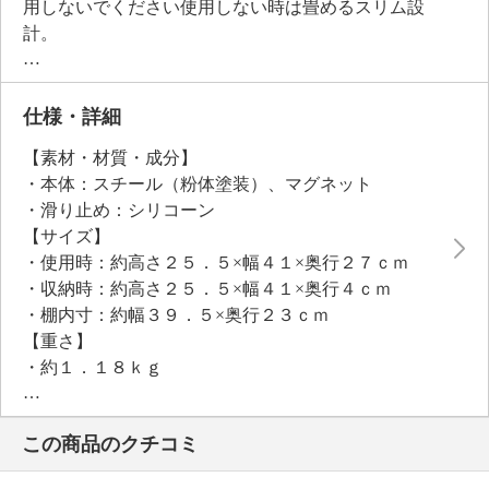
用しないでください使用しない時は畳めるスリム設
計。
マグネット式なので、設置場所の変更もらくらくで
す。
仕様・詳細
【素材・材質・成分】
・本体：スチール（粉体塗装）、マグネット
・滑り止め：シリコーン
【サイズ】
・使用時：約高さ２５．５×幅４１×奥行２７ｃｍ
・収納時：約高さ２５．５×幅４１×奥行４ｃｍ
・棚内寸：約幅３９．５×奥行２３ｃｍ
【重さ】
・約１．１８ｋｇ
【耐荷重】
・静止耐荷重：１．５ｋｇ
この商品のクチコミ
【メンテナンス】
※詳細は商品パッケージ等参照