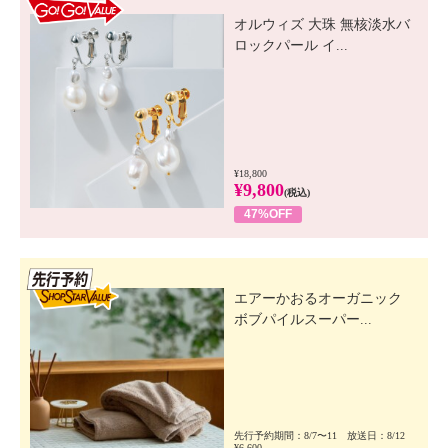
GO! GO! VALUE
オルウィズ 大珠 無核淡水バ
ロックパール イ...
¥18,800
¥9,800
(税込)
47%OFF
先行SSV
エアーかおるオーガニック
ボブパイルスーパー...
先行予約期間：8/7〜11 放送日：8/12
¥6,600