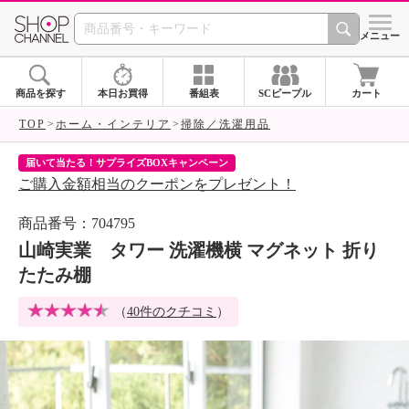
SHOP CHANNEL 
メニュー
商品を探す
本日お買得
番組表
SCピープル
カート
TOP
ホーム・インテリア
掃除／洗濯用品
届いて当たる！サプライズBOXキャンペーン
ク
ご購入金額相当のクーポンをプレゼント！
ク
商品番号：704795
山崎実業 タワー 洗濯機横 マグネット 折り
たたみ棚
（
40件のクチコミ
）