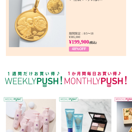
期間限定：8/5〜18
¥385,000
¥199,900
(税込)
48%OFF
WEEKLY PUSH
W