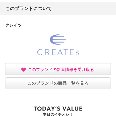
・浴室や湿気の多い所（洗面台の上など）に置かな
このブランドについて
い。
・髪は必ず乾かしてから使用する。
・フィニッシング剤・セット剤はホットカーラー使用
クレイツ
後に使用する。
・使用中や使用直後は差し込み端子が非常に熱くなる
ので、手・首・顔などに当たらないよう充分注意す
る。また、カーラーの外側も熱くなる。低温やけどの
恐れがあるので、長時間肌に触れないよう注意する。
・本体は、水平な場所に置き、燃えやすいもの、熱に
弱いものから離す。
このブランドの新着情報を受け取る
・収納する時は本体とカーラーが完全に冷めた後に収
納する。
このブランドの商品一覧を見る
・本体を専用ポーチの中に入れたまま電源を入れな
い。
【同梱書類】
・取扱説明書（保証書付）
・特にご注意ください
本日のイチオシ！