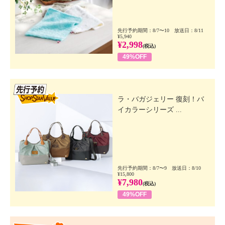
先行予約期間：8/7〜10 放送日：8/11
¥5,940
¥2,998
(税込)
49%OFF
先行SSV
ラ・バガジェリー 復刻！バ
イカラーシリーズ ...
先行予約期間：8/7〜9 放送日：8/10
¥15,800
¥7,980
(税込)
49%OFF
Happy Price Value