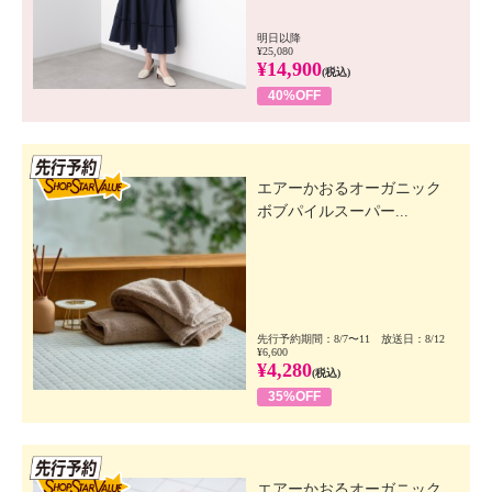
明日以降
¥25,080
¥14,900
(税込)
40%OFF
先行SSV
エアーかおるオーガニック
ボブパイルスーパー...
先行予約期間：8/7〜11 放送日：8/12
¥6,600
¥4,280
(税込)
35%OFF
先行SSV
エアーかおるオーガニック