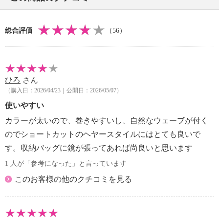
・本体：約１９５ｇ（コード含む）
・総重量：約１１００ｇ（カーラー×８、クリップ×
総合評価
（56）
８、ポーチ含む）
【電源】
・単相１００‐２４０ＶＡＣ ５０／６０Ｈｚ
【コードの長さ】
ひろ
さん
・本体：約１ｍ
（購入日：2026/04/23｜公開日：2026/05/07）
【消費電力】
・４０〜４５Ｗ（６本スタンド）
使いやすい
【電気代（目安）】
カラーが太いので、巻きやすいし、自然なウェーブが付く
・１時間あたり約１．４円
のでショートカットのヘヤースタイルにはとても良いで
※電気代計算式：
す。収納バッグに鏡が張ってあれば尚良いと思います
０．０４５ｋＷ（電力）×１（時間）×３１（電力料
金目安２０２２年７月改定）＝１．３９５円
1 人が「参考になった」と言っています
【商品仕様詳細】
このお客様の他のクチコミを見る
・加工仕上：カーラー＝クレイツイオン加工
・標準時間（カールがつく目安）：カーラーを巻いて
約１分