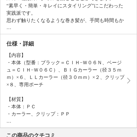
“素早く・簡単・キレイにスタイリング”にこだわった
実践派です。
思わず触りたくなるような巻き髪が、手間も時間もか
けずにスタイリングできます。
朝の忙しい時間でも簡単、スピーディーにキレイなカ
ールを作ることができるので、デイリーに活躍しそ
仕様・詳細
う！クリップは多めに髪を巻いて留めても崩れにく
【内容】
く、しっかりホールドするので、ホットカーラー初心
・本体（型番：ブラック＝ＣＩＨ−Ｗ０６Ｎ、ベージ
者の方でも使いやすい仕様に工夫されています。
ュ＝ＣＩＨ−Ｗ０６Ｃ）、ＢＩＧカーラー（径３５ｍ
また、海外兼用なので、旅行や出張先でも活躍しま
ｍ）×６、ＬＬカーラー（径３０ｍｍ）×２、クリップ
す。
×８、専用ポーチ
※海外でご使用になる場合は、取扱説明書内の海外の
電圧とプラグの一覧表をご確認ください。
【材質】
・本体：ＰＣ
・カーラー、クリップ：ＰＰ
【サイズ】
・本体：約高さ４×幅１１×奥行１４ｃｍ
この商品のクチコミ
【重さ】