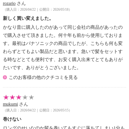
※硬毛、毛量の多い方、縮毛矯正をおかけの方はカ
rozario
さん
ールがつきにくい場合がある。そのような場合は巻き
（購入日：2026/04/22｜公開日：2026/05/18）
時間や毛量を調整して使用する。
新しく買い変えました。
【メンテナンス】
かなり昔に購入したのがあって同じ会社の商品があったの
※詳細は取扱説明書参照
で購入させて頂きました。何十年も前から使用しておりま
・必ず電源プラグをコンセントから抜き、本体及びカ
ーラーが冷めてからお手入れする。
す。最初はパナソニックの商品でしたが、こちらも何も変
・お手入れの際は、シンナー、ベンジンなどは絶対に
わらずとてもよい製品だと思います。急いで髪をセットす
使用しない。
る時などとても便利です、お安く購入出来てとてもありが
・カーラーやカーラー差し込み口に汚れが付着しない
たいです、ありがとうございました。
ように定期的にお手入れをする。
＜本体・クリップ＞
このお客様の他のクチコミを見る
・中性洗剤を薄めた溶液を含ませ、固く絞った布で拭
き取る。
・本体は絶対に水洗いしない。
mukumi
さん
＜カーラー＞
（購入日：2026/04/22｜公開日：2026/05/15）
・表面の汚れは、乾いた布でふき取る。洗剤は使わな
い。
巻けない
・絶対に水洗いしない。
ロングのせいなのか髪を巻いてもすぐに落ちてしまい1分も