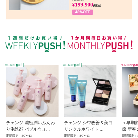
¥199,900
(税込)
48%OFF
WEEKLY PUSH
W
チェンジ 濃密潤いふんわ
チェンジ シワ改善＆美白
＜早期
り泡洗顔 バブルウォ...
リンクルホワイト ...
節 新春
期間限定：8/7〜13
期間限定：8/7〜13
期間限定：8