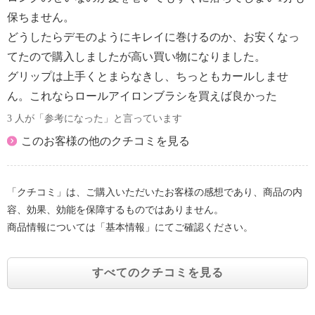
＜専用ポーチ＞
保ちません。
・ぬるま湯を含ませ、しっかり絞った布で拭き取り、
どうしたらデモのようにキレイに巻けるのか、お安くなっ
通気性の良い所に保管する。
てたので購入しましたが高い買い物になりました。
・拭き取りの際は、ベンジンやシンナー類は使わな
グリップは上手くとまらなきし、ちっともカールしませ
い。
【使用上の注意】
ん。これならロールアイロンブラシを買えば良かった
※詳細は取扱説明書参照
3 人が「参考になった」と言っています
・カーラースタンドのカーラー差し込み口にヘアピン
このお客様の他のクチコミを見る
等の金属類を入れない。
・子供だけで使わせたり、乳幼児への使用はしない。
・引火性のもの（ガソリン、ベンジン、シンナー他）
「クチコミ」は、ご購入いただいたお客様の感想であり、商品の内
の近くで使用しない。
容、効果、効能を保障するものではありません。
・単相１００‐２４０ＶＡＣ以外では使用しない。
商品情報については「基本情報」にてご確認ください。
・使用時以外は電源プラグをコンセントから抜く。
・水につけない。浴室内や濡れた手で使用しない。
・電源プラグを抜くときは、電源コードを持たずに必
すべてのクチコミを見る
ず先端の電源プラグを持って引き抜く。
・絶対にコードを本体に巻き付けて収納しない。
・整髪以外の使用は避ける。