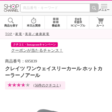
SHOP CHANNEL 
メニュー
商品を探す
本日お買得
番組表
SCピープル
カート
TOP
家電
美容／健康家電
クチコミ・Instagramキャンペーン
ネ
クーポンが当たるチャンス！
ネ
商品番号：695839
クレイツ ワンウェイスリーカール ホットカ
ーラーノアール
（
56件のクチコミ
）