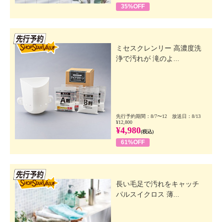
35%OFF
先行SSV
ミセスクレンリー 高濃度洗
浄で汚れが 滝のよ...
先行予約期間：8/7〜12 放送日：8/13
¥12,800
¥4,980
(税込)
61%OFF
先行SSV
長い毛足で汚れをキャッチ
パルスイクロス 薄...