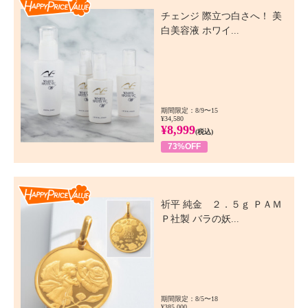
チェンジ 際立つ白さへ！ 美
白美容液 ホワイ...
期間限定：8/9〜15
¥34,580
¥8,999
(税込)
73%OFF
Happy Price Value
祈平 純金 ２．５ｇ ＰＡＭ
Ｐ社製 バラの妖...
期間限定：8/5〜18
¥385,000