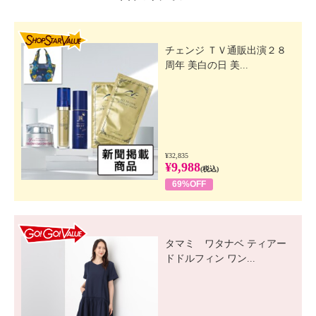
【保証（有無）、保証期間】
・あり
SHOP STAR VALUE
・本体：１年間
チェンジ ＴＶ通販出演２８
【原産国（地）】
周年 美白の日 美...
・本体：中国製
※一般市場での販売開始時期：２０２２年１２月
¥32,835
¥9,988
(税込)
69%OFF
GO! GO! VALUE
タマミ ワタナベ ティアー
ドドルフィン ワン...