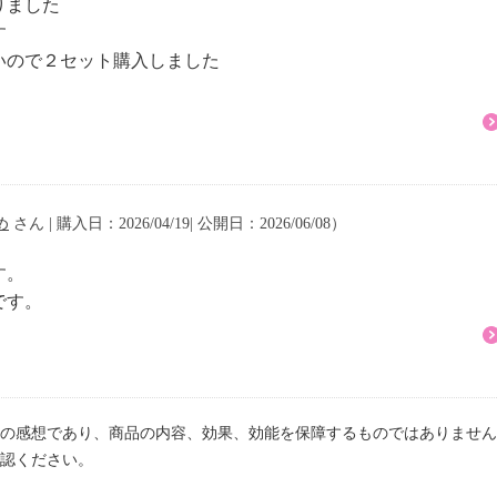
りました
が唾液です。唾液が口内
す
の元を抑えることができ
いので２セット購入しました
汚れをきれいにする機能
がたんぱく質を分解して
となってしまうのです。
め
さん | 購入日：2026/04/19| 公開日：2026/06/08）
カプタンという２種類の
す。
です。
・Ｂ液×各５ｃｃ
の感想であり、商品の内容、効果、効能を保障するものではありません
認ください。
（約７．５ｃｃ）