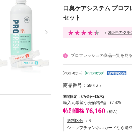
口臭ケアシステム プロフ
セット
（
283件のク
プロフレッシュの商品一覧を見
商品番号：690125
期間限定：8/7(金)〜13(木)
輸入元希望小売価格合計
¥7,425
¥6,160
特別価格
（税込）
送料区分
：S
ショップチャンネルカードなら送