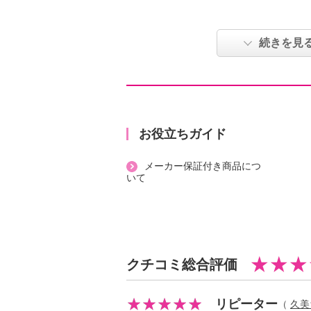
【プロフレッシュ オーラルリンス
一般的なマウスウォッシュのように
続きを見
ントフレーバーで口臭のニオイを覆
い発想に基づく口臭ケアシステム。
スにＡ液・Ｂ液を入れて調整するこ
Ｏ２）が発生。強い味ではないので
ウォッシュすることで、ニオイの原
お役立ちガイド
れを浄化して口臭を予防します。加
メーカー保証付き商品につ
働きのある唾液の分泌が減ってきて
いて
口臭ケアをする必要があります。
【開発経緯】
米国ではじめて口臭ケアの専門施設
あるリクター氏は、口臭の根本的原
クチコミ総合評価
さな汚れ”であるということを突き
原因となる小さな汚れを浄化して口
した人物です。コンセプトは“無臭の
リピーター
（
久美