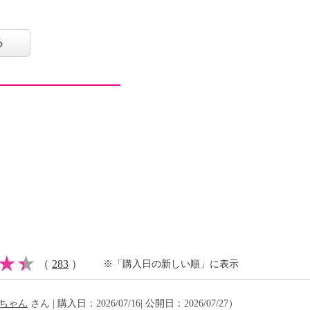
】
、アルコール系の強いミ
る
い隠すのではなく、新し
ご使用前にオーラルリン
とで、二酸化塩素（Ｃｌ
口が渇くことなくマウス
因となる口内の小さな汚
齢とともに口臭を抑える
しまうので、しっかりと
を設立した第一人者でも
因のほとんどが“口内の小
止め、二酸化塩素が口臭の
（
283
）
※「購入日の新しい順」に表示
臭を予防することを発見
息に近づけたい”。酸素
ちゃん
さん | 購入日：2026/07/16| 公開日：2026/07/27）