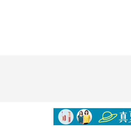
【使用期間の目安】
・目安期間あり：約１ヶ月分 ※使
【使用方法】
＜開栓時には＞
・必ず次の調製を行います。
１．ボトルキャップを開け、Ａ液を
い。
２．同様に、１．にＢ液も入れ、よ
３．３０分以上おいたら調製は終わ
＜使用方法＞
・調製した本品をボトルキャップ１
に含み、約１分間ほどすすいでから
※洗口をする前にタングスクレーパ
を軽く取っておく事も良いでしょう
※歯磨き粉を使ったブラッシングは
実施ください。
【全成分】