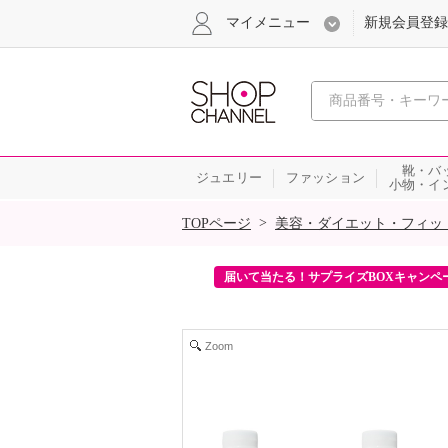
マイメニュー
新規会員登録
心おどる、瞬
靴・バ
ジュエリー
ファッション
小物・イ
SALE
>
TOPページ
美容・ダイエット・フィッ
ンを2回プレゼント！
届いて当たる！サプライズBOXキャンペ
Zoom