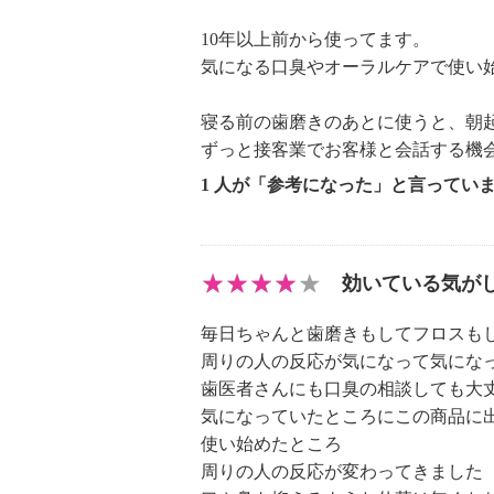
を口内に補う発想から口臭を予防す
10年以上前から使ってます。
品開発の際には、以下の３つを考え
気になる口臭やオーラルケアで使い
（１）簡単でプライバシーを守れる
で続けやすいものであること。そし
寝る前の歯磨きのあとに使うと、朝
となので、自分ひとりでケアが完結
ずっと接客業でお客様と会話する機
（２）口臭をしっかり予防できる。
1 人が「参考になった」と言ってい
（３）無臭の息に近づけたい：香り
の多い状態で、本来の息に近づける
した。
【口臭の種類と原因】
効いている気が
口臭の原因のほとんどが口内、特に
毎日ちゃんと歯磨きもしてフロスも
す。胃からのニオイと思いがちです
周りの人の反応が気になって気にな
口内、舌から発生しているといわれ
歯医者さんにも口臭の相談しても大
なる舌の奥底にある、口内の小さな
気になっていたところにこの商品に
ことが必要です。唾液と口臭は非常
使い始めたところ
天然のオーラルリンスといわれるほ
周りの人の反応が変わってきました
なもの。口の中は、酸素不足になる