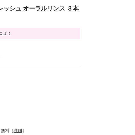
レッシュ オーラルリンス ３本
チコミ
）
る
料無料［
詳細
］