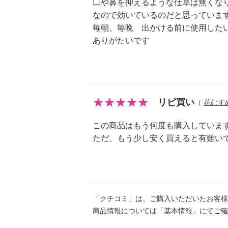
口や鼻を抑えるような仕草は無くな
大事な酸素を運ぶ役割をしているの
なので効いているのだと思っていま
を潤し、酸素を送り込むことで口臭
毎朝、毎晩 出かける前に使用した
ます。生理作用で、唾液が口の中の
ありがたいです
が備わっているのです。
＜ニオイを分解＞
唾液が減少し口が渇くと、口臭の元
ガスを出し、それが口から出て口臭
リピ買い
（
花むす
本品は硫化イオンガス、メチルメル
ニオイを分解します。
この商品はもう何度も購入していま
ただ、もう少し安く買えると有難い
【内容量】
・製品表示あり
・プロフレッシュ５００ｍｌ、Ａ液
【適用使用量（製品表示）】
「クチコミ」は、ご購入いただいたお客様
・製品表示あり
商品情報については「基本情報」にてご確
・１回使用量：ボトルキャップ１杯