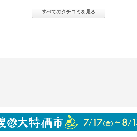
用方法により異なる
すべてのクチコミを見る
入れ、よく振ってくださ
く振ってください。
りです。
杯（約７．５ｃｃ）お口
吐き出します。
ー（別売）で舌上の汚れ
。
プロフレッシュ使用後に