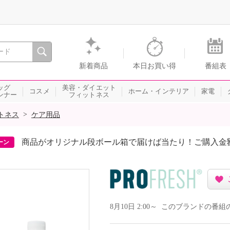
間を。通販・テレビショッピングのショップチャンネル
新着商品
本日お買い得
番組表
ッグ
美容・ダイエット
コスメ
ホーム・インテリア
家電
ンナー
フィットネス
>
トネス
ケア用品
商品がオリジナル段ボール箱で届けば当たり！ご購入金
ーン
8月10日 2:00～ このブランドの番