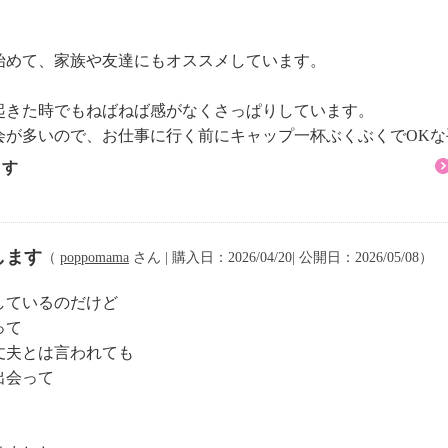
ることに至りました。本
ました。
始めて、家族や友達にもオススメしています。
：毎日のケアなので簡単
て口臭はデリケートなこ
起きた時でもねばねば感がなくさっぱりしています。
できるものであること。
会が多いので、お仕事に行く前にキャップ一杯ぶくぶくでOKな
ます
で隠すのではなく、唾液
ということを目標にしま
します
（
poppomama
さん | 購入日：2026/04/20| 公開日：2026/05/08）
舌の部分といわれていま
しているのだけど
が、実際は９０％以上が
って
ています。口臭の原因と
丈夫とは言われても
汚れを浄化して予防する
出会って
に関係性が深く、唾液は
ど、口内にとっては大切
と汚れが繁殖しますが、