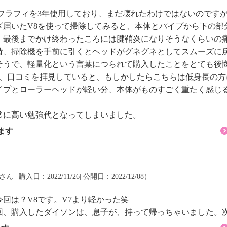
っかりお掃除：
フラフィを3年使用しており、まだ壊れたわけではないのですが、
４０分間の連続運転時間
ざ届いたV8を使って掃除してみると、本体とパイプから下の部
、最後までかけ終わったころには腱鞘炎になりそうなくらいの
時、掃除機を手前に引くとヘッドがグネグネとしてスムーズに
ンノズル、隙間ノズルを
そうで、軽量化という言葉につられて購入したことをとても後
フラフィクリーナーヘッ
が、口コミを拝見していると、もしかしたらこちらは低身長の
は通常モードで約３０
イプとローラーヘッドが軽い分、本体がものすごく重たく感じ
約７分
常に高い勉強代となってしまいました。
ます
されたパイプを搭載。狭
く操作性を実現。
を排出：
、約０．３ミクロンもの
さん | 購入日：2022/11/26| 公開日：2022/12/08）
す。
回は？V8です。V7より軽かった笑
づく試験結果／試験は強
、購入したダイソンは、息子が、持って帰っちゃいました。次