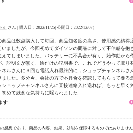
ます
付着したゴミをこそぎ落
きます。
ゃん
さん | 購入日：2022/11/25| 公開日：2022/12/07）
ンディクリーナーとして
の商品は数点購入して毎回、商品知名度の高さ、使用感の納得
ていましたが、今回初めてダイソンの商品に対して不信感を抱
変えてしまいました。バッテリーに不具合が有り、始作動から
が、説明文が無く、絵だけの説明書で、これでどうやって取り
ンネルさんに３回も電話入れ最終的に，ショップチャンネルさ
りました。多分今、会社の方で不具合を確認してもらって要る最
らショップチャンネルさんに直接連絡入れ送れば、もっと早く
リムフラフィクリーナー
。初めて残念な気持ちに駆られました
ます
の感想であり、商品の内容、効果、効能を保障するものではありません
リーナーヘッド、パイ