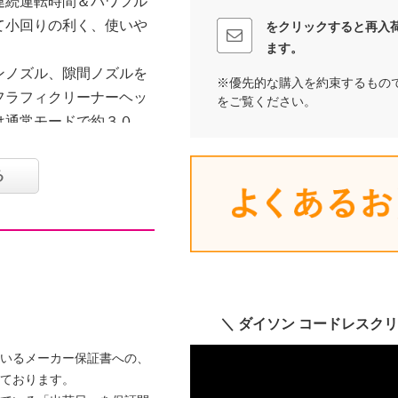
連続運転時間＆パワフル
て小回りの利く、使いや
をクリックすると再入
ます。
ンノズル、隙間ノズルを
※優先的な購入を約束するもの
フラフィクリーナーヘッ
をご覧ください。
は通常モードで約３０
約７分
る
階段、部屋の隅、車の中
します。
除】
するコードレスクリーナ
＼
ダイソン コードレスク
いるメーカー保証書への、
、小型で軽量のモーター
ております。
パワフルな吸引力を生み