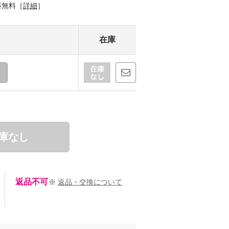
料無料［
詳細
］
在庫
庫なし
返品不可
※
返品・交換について