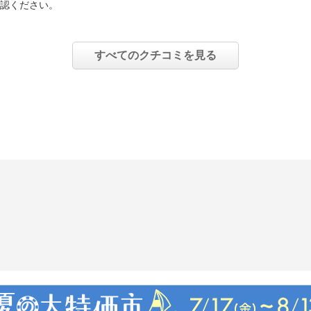
認ください。
０／６０Ｈｚ
すべてのクチコミを見る
ミニモーターヘッド使
ズル使用時＝約４０分