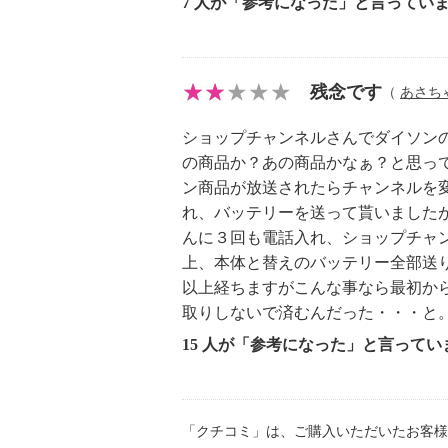
7 人が「参考になった」と言ってい
※使用状況により異なります
■使い勝手の良い仕様：
丈夫なスクレイパーがシュラウドに
とし、簡単にゴミを捨てることがで
残念です
（
あさち
付属のツールで布団クリーナーやハ
ショップチャンネルさんでダイソン
もお使いいただけます。
の商品か？あの商品かなぁ？と思っ
運転音を抑えた製品設計です。
ン商品が放送されたらチャンネルを
れ、バッテリーを送って貰いました
【サイズ】
んに３回も電話入れ、ショップチャ
・本体：
上、本体と替えのバッテリー全部送
約１３．５×３３．３×２１ｃｍ
以上経ちますがこんな事なら最初か
約２１×１１２．３×２５ｃｍ（ス
取りしないで済むんだった・・・と
ヘッド、パイプ含む）
15 人が「参考になった」と言ってい
【重さ】
・本体：
約１．５８ｋｇ
「クチコミ」は、ご購入いただいたお客様
約２．１５ｋｇ（スリムフラフィク