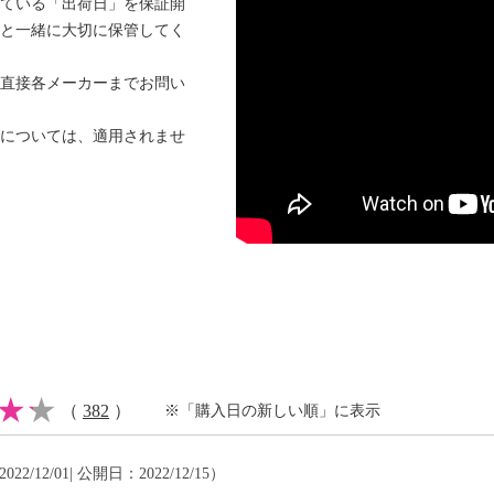
ている「出荷日」を保証開
と一緒に大切に保管してく
ーター Ｖ６）より吸引
直接各メーカーまでお問い
、カーボンファイバーブ
については、適用されませ
み合わせた幅約２５ｃｍ
にくく、大きなゴミから
。また、薄型設計のため
リーナー：
クロンは、２層に配置さ
能することで、風量を強
しっかり分離。変わらな
（
382
）
※「購入日の新しい順」に表示
６２８８５−２ ５．
が空の時とゴミ満量の時
22/12/01| 公開日：2022/12/15）
験は強モードで実施