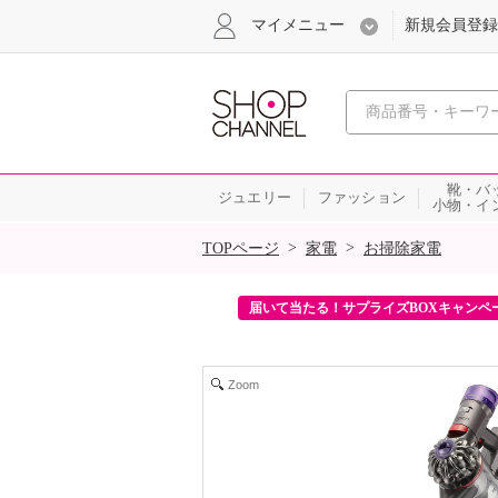
マイメニュー
新規会員登録
心おどる、瞬
靴・バ
ジュエリー
ファッション
小物・イ
SALE
>
>
TOPページ
家電
お掃除家電
ンを2回プレゼント！
届いて当たる！サプライズBOXキャンペ
Zoom