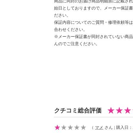
商品に同封のお届け商品明細票に記載され
出します。
始日としておりますので、メーカー保証書
Ｖ６シリーズ（ダイソンデジタルモ
ださい。
力が向上しています。
保証内容についてのご質問・修理依頼等は
■スリムフラフィクリーナーヘッド：
合わせください。
日本の住環境に合わせて設計された
※メーカー保証書が同封されていない商品
ラシとナイロンフェルトブラシを組
んのでご注意ください。
軽量のブラシバーは、髪の毛が絡み
小さなゴミまで同時に吸い取ります
家具の下まで簡単に届きます。
■吸引力が変わらないコードレスク
特許技術の２ティアーラジアルサイ
れた１５個のサイクロンが同時に機
め、微細なゴミを捕らえ、空気から
いパワフルな吸引力が続きます。
クチコミ総合評価
※ＩＥＣ（国際電気標準会議）規格
８，５．９に準拠した、クリアビン
（
マメ
さん | 購入日：20
の吸引仕事率を比較した試験結果試