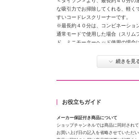
＜ダイソン＞より、最長約４０分の
な吸引力でお掃除してくれる、軽く
すいコードレスクリーナーです。
※最長約４０分は、コンビネーショ
通常モードで使用した場合（スリム
ド、ミニモーターヘッド使用の場合
分）
※強モードでは共通で連続使用時間
続きを見
※使用状況により異なります
充実のセット内容なので、ふとん、
など、幅広いシーンのお掃除に活躍
【パワフルな吸引力でしっかりお掃
お役立ちガイド
■軽量性とパワフルな吸引力を両立
ー：
メーカー保証付き商品について
ショップチャンネルでは商品に同封されて
ダイソンデジタルモーター Ｖ８は
お買い上げ日の記入を省略させていただい
が毎分最大１０７，０００回転し、