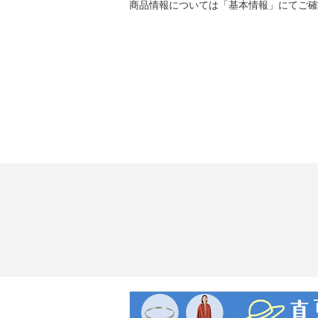
商品情報については「基本情報」にてご確
プ含む）
【電源】
・充電器：ＡＣ１００‐２４０Ｖ ５
【コードの長さ】
・充電器：約１．８ｍ
【充電時間】
・約５時間
【連続使用時間】
・最長４０分
・通常モード：
スリムフラフィクリーナーヘッド、
用時＝約３０分
コンビネーションノズル、隙間ノ
・強モード：約７分
【メンテナンス】
※詳細は取扱説明書参照