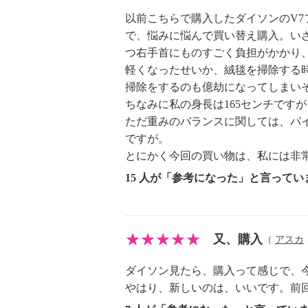
■最長約４０分の連続運転時間でし
以前こちらで購入したダイソンのV7
安定したパワー供給により、最長約
で、悩みに悩んで買い替え購入。い
つ右手首にものすごく負担がかかり
に。
軽くなったせいか、絨毯を掃除する
※最長約４０分は、コンビネーショ
掃除をするのも億劫になってしまい
通常モードで使用した場合（スリム
ちなみに私の身長は165センチです
ド、ミニモーターヘッド使用の場合
ただ重みのバランスに関しては、パ
分）
ですが。
※強モードでは共通で連続使用時間
とにかく今回の買い物は、私には非
■短いパイプで小回りが利く：
15 人が「参考になった」と言ってい
日本の住環境に合わせて、短く設計
い場所でも扱いやすく、小回りの利
■部屋の空気よりも、きれいな空気
又、購入
高い密閉性と精密な製品設計により
（
アスカ
微細な粒子を９９．９７％捕らえま
ダイソン見たら、購入って感じで、今
※ＡＳＴＭ Ｆ１９７７−０４に基
やはり、新しいのは、いいです。前回
モードで実施