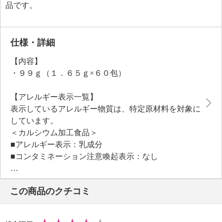
品です。
仕様・詳細
【内容】
・９９ｇ（１．６５ｇ×６０包）
【アレルギー表示一覧】
表示しているアレルギー物質は、特定原材料を対象に
しています。
＜カルシウム加工食品＞
■アレルギー表示：乳成分
■コンタミネーション注意喚起表示：なし
この商品のクチコミ
【期限表示】
・開封前：商品記載の通り
【同梱書類】