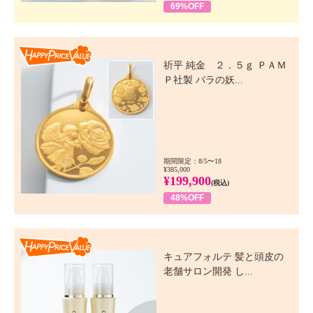
69%OFF
Happy Price Value
祈平 純金 ２．５ｇ ＰＡＭ
Ｐ社製 バラの妖...
期間限定：8/5〜18
¥385,000
¥199,900
(税込)
48%OFF
Happy Price Value
キュアフォルテ 髪と頭皮の
老舗サロン開発 し...