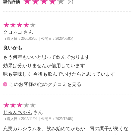
総合評価
（8）
・あり
【保健機能】
＜栄養機能食品＞
・食生活は、主食、主菜、副菜を基本に食事のバラン
クロネコ
さん
スを。
（購入日：2026/05/20｜公開日：2026/06/05）
・本品は、特定保健用食品と異なり、消費者庁長官に
よる個別審査を受けたものではありません。
良いかも
もう何年もいいと思って飲んでおります
効果は分かりませんが信用しています
味も美味しく 今後も飲んでいけたらと思っています
このお客様の他のクチコミを見る
じゅんちゃん
さん
（購入日：2025/11/04｜公開日：2025/12/08）
充実カルシウムを、飲み始めてからか 胃の調子が良くな