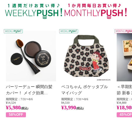
WEEKLY PUSH
W
パーリーデュー 瞬間白髪
ペコちゃん ポケッタブル
＜早期
カバー！ メイク効果...
マイバッグ
節 新春
期間限定：7/31〜8/6
期間限定：7/31〜8/6
期間限定：8
¥14,524
¥4,510
¥34,800
¥5,980
¥3,990
¥18,98
(税込)
(税込)
58%OFF
45%OF