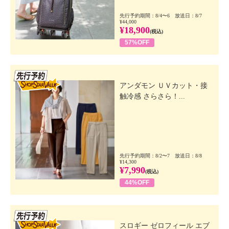
先行予約期間：8/4〜6 放送日：8/7
¥44,000
¥18,900
(税込)
57%OFF
先行SSV
アンダモン ＵＶカット・接
触冷感 さらさら！...
先行予約期間：8/2〜7 放送日：8/8
¥14,300
¥7,990
(税込)
44%OFF
先行SSV
スロギー ゼロフィール エブ