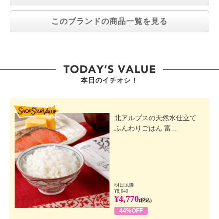
このブランドの商品一覧を見る
本日のイチオシ！
SHOP STAR VALUE
北アルプスの天然水仕立て
ふんわりごはん 富...
明日以降
¥8,640
¥4,770
(税込)
44%OFF