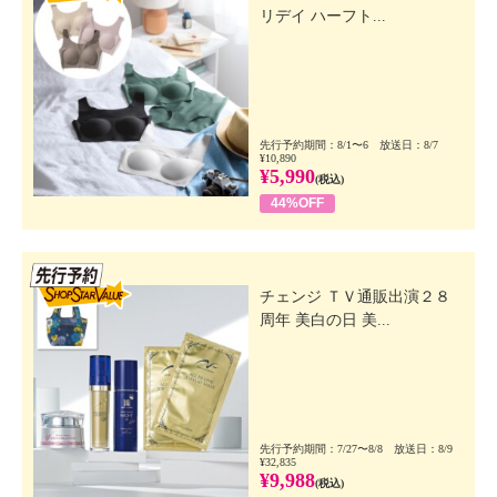
リデイ ハーフト...
先行予約期間：8/1〜6 放送日：8/7
¥10,890
¥5,990
(税込)
44%OFF
先行SSV
チェンジ ＴＶ通販出演２８
周年 美白の日 美...
先行予約期間：7/27〜8/8 放送日：8/9
¥32,835
¥9,988
(税込)