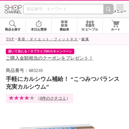
SHOP CHANNEL 
メニュー
商品を探す
本日お買得
番組表
SCピープル
カート
TOP
美容・ダイエット・フィットネス
健康
届いて当たる！サプライズBOXキャンペーン
ク
ご購入金額相当のクーポンをプレゼント！
ク
商品番号：683210
手軽にカルシウム補給！ “こつみつバランス
充実カルシウム”
（
8件のクチコミ
）