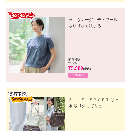
GO! GO! VALUE
ラ ヴァーグ デトワール
さりげなく決まる ...
明日以降
¥9,900
¥5,980
(税込)
39%OFF
先行SSV
ＥＬＬＥ ＳＰＯＲＴ はっ
水 取り外してリュ...