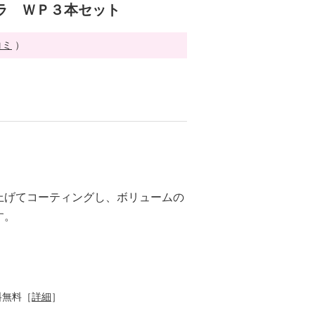
ラ ＷＰ３本セット
コミ
）
上げてコーティングし、ボリュームの
す。
料無料［
詳細
］