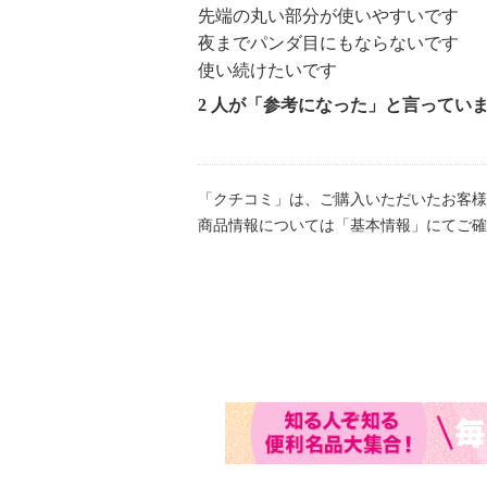
ジン根エキス）、スイートアーモン
先端の丸い部分が使いやすいです
夜までパンダ目にもならないです
油）、ダイズ種子エキスといった日
使い続けたいです
め、ビオチン、酢酸トコフェロール
を配合し、まつ毛を保護し、ハリコ
2 人が「参考になった」と言ってい
色は、深みのあるウルトラブラック
＜配合／無配合表示＞
無香料、ノンパラベン、タール系色
「クチコミ」は、ご購入いただいたお客様
不使用
商品情報については「基本情報」にてご確
【内容】
・色：ウルトラブラック
【使用方法】
（１）ブラシのスティック部分でま
ります。（フィルムタイプなので、
せます。ボタッとつかないので、重
仕上がります。）
（２）マジックボールの部分でまつ