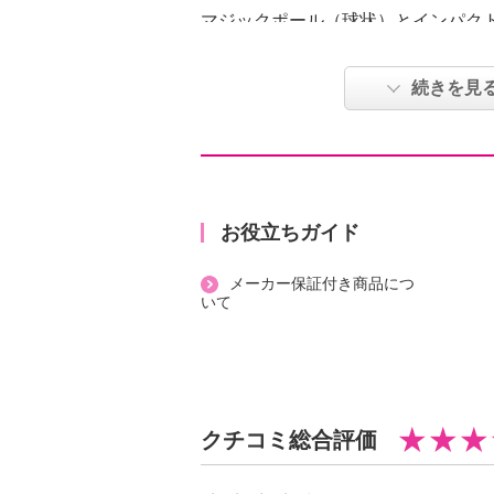
マジックポール（球状）とインパク
（棒状）という独自のユニークな形
す。
続きを見
マジックポールの部分でまつ毛一本
てコーティングし、ボリュームのあ
します。アイラッシュカーラーいら
しいまつ毛をデザイン。 “切れ長目元
ジャスインパクト目元”といったお
お役立ちガイド
の、使いやすいマスカラです。
メーカー保証付き商品につ
ボリューム、ロング、カール、セパ
いて
要素を兼ね備えています。
まつ毛にファイバー成分を効果的に
たシステム“Ｅｙｅｌａｓｈ−Ｇｌｕ
ラッシュグルーシステム）※”を採
クチコミ総合評価
ことで、ボリューム＆カール＆ロン
を演出します。