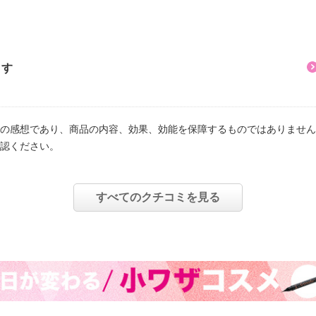
ドオイル（アーモンド
本限定の美容成分をはじ
、パンテノール、パール
シを与えます。
ます
カラー。
素不使用、紫外線吸収剤
の感想であり、商品の内容、効果、効能を保障するものではありません
認ください。
すべてのクチコミを見る
つげ全体にマスカラを塗
少量ずつブラシに取り出
ね塗りができ、きれいに
毛の形を自分好みにデザ