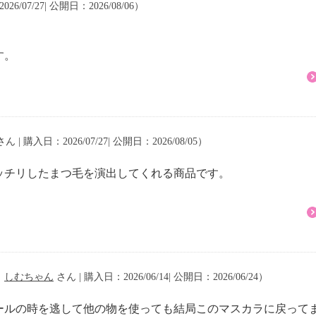
ウ、ポリビニルアルコー
26/07/27| 公開日：2026/08/06）
、アクリレーツコポリマ
す。
アーモンド油、ポリステ
ウ）をブレンドして配
の美しいまつ毛を演出す
湿・保護のスキンケア効
ん | 購入日：2026/07/27| 公開日：2026/08/05）
にじみにくいのが特徴。
ッチリしたまつ毛を演出してくれる商品です。
のまつ毛のような自然な
心地。乾いてもカサカサ
ーフタイプでありながら
るんとオフすることがで
（
しむちゃん
さん | 購入日：2026/06/14| 公開日：2026/06/24）
）。
、高麗人参（オタネニン
ールの時を逃して他の物を使っても結局このマスカラに戻って