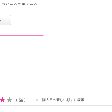
トマジックスティック
状を採用したマスカラで
る
一本を根元から立ち上げ
るゴージャス目元を演出
ずでどなたでも簡単に美
”“くりくり目元”“ゴー
好みに合わせて自由自在
レート、キープといった
接着できるよう設計され
ｅ Ｓｙｓｔｅｍ（アイ
用し、フィルムを形成する
グラスティングなまつ毛
（
64
）
※「購入日の新しい順」に表示