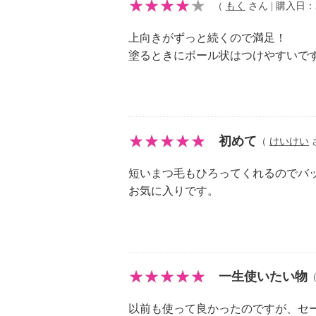
※ファイバー（レーヨン）、ミツロ
（
もく
さん | 購入日：20
ル、ポリ酢酸ビニル、パンテノール
上向きがずっと続くので満足！
ー
塗るときにボール状はつけやすいで
３種類のこだわりカーリング成分（
アリン酸スクロース、カルナウバロ
合。柔らかくしなやかで、思い通り
ると同時に、ハリ・コシ・ツヤ・保
果もあります。
初めて
（
けいけい
さ
フィルム状マスカラで、乾きやすく
短いまつ毛もひろってくれるのでバ
考え抜かれたフォーミュラで、自分
お気に入りです。
付け心地です。
ダマにもなりにくく、柔らかい付け
と粉が落ちにくくなっています。
皮脂・汗・涙に強いウォータープル
クレンジング不要。お湯で簡単につ
一生使いたい物
きます（まつ毛エクステもＯＫです
シルクアミノ酸、加水分解ケラチン
以前も使って良かったのですが、セ