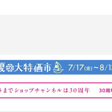
湯（人肌よりやや高めの
ィルムはお湯でふやける
は不要です。
化鉄、ポリ酢酸ビニル、
セリル、ミツロウ、Ｂ
、シリカ、ポリステアリ
０、レーヨン、ビオチ
ール、加水分解ケラチ
ズ種子エキス、オタネニ
タノール、１，２−ヘキ
クリル酸、エチルヘキシ
ル、トロメタミン、ステ
スキオレイン酸ソルビタ