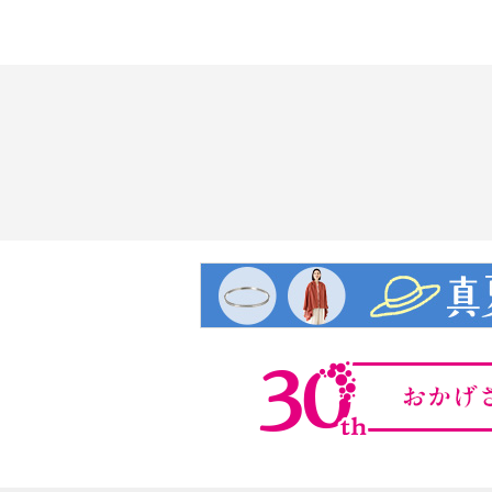
インします。
・マスカラを落としたいときは、お
温度）でやさしく洗い流します。フ
のでお湯だけでオフできます。
・専用リムーバー（クレンジング）
【全成分】
・水、アクリレーツコポリマー、酸
カルナウバロウ、アビエチン酸グリ
Ｇ、結晶セルロース、ステアリン酸
ン酸スクロース、ポリソルベート８
ン、パンテノール、酢酸トコフェロ
ン、パール、シルクアミノ酸、ダイ
ンジン根エキス、アーモンド油、セ
サンジオール、セルロース、ポリア
ルグリセリン、ポリビニルアルコー
アリン酸グリセルリル（ＳＥ）、セ