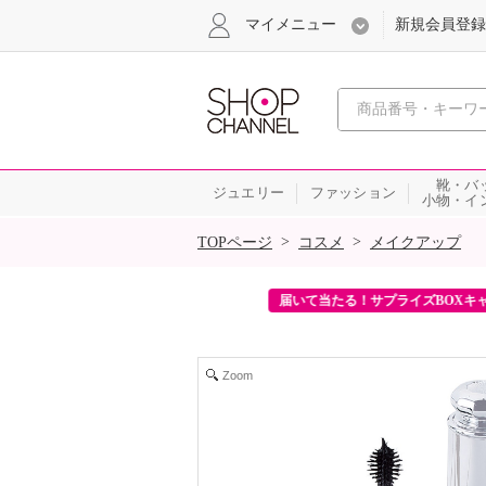
マイメニュー
新規会員登録
心おどる、瞬
靴・バ
ジュエリー
ファッション
小物・イ
SALE
>
>
TOPページ
コスメ
メイクアップ
ンを2回プレゼント！
届いて当たる！サプライズBOXキャンペ
Zoom