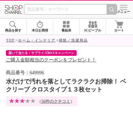
SHOP CHANNEL 
メニュー
商品を探す
本日お買得
番組表
SCピープル
カート
TOP
ホーム・インテリア
掃除／洗濯用品
届いて当たる！サプライズBOXキャンペーン
ク
ご購入金額相当のクーポンをプレゼント！
ク
商品番号：649996
水だけで汚れを落としてラクラクお掃除！ ベ
クリーブ クロスタイプ１３枚セット
（
56件のクチコミ
）