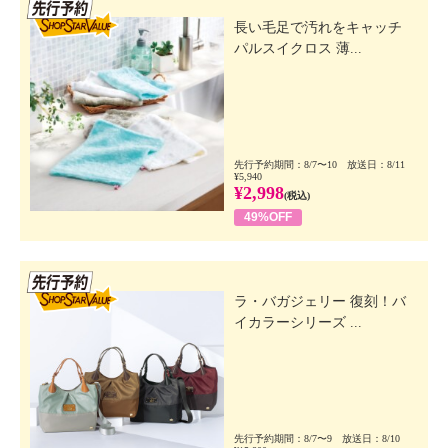
先行SSV
長い毛足で汚れをキャッチ
パルスイクロス 薄...
先行予約期間：8/7〜10 放送日：8/11
¥5,940
¥2,998
(税込)
49%OFF
先行SSV
ラ・バガジェリー 復刻！バ
イカラーシリーズ ...
先行予約期間：8/7〜9 放送日：8/10