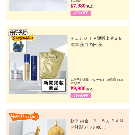
¥15,800
¥7,980
(税込)
49%OFF
先行SSV
チェンジ ＴＶ通販出演２８
周年 美白の日 美...
先行予約期間：7/27〜8/8 放送日：8/9
¥32,835
¥9,988
(税込)
69%OFF
Happy Price Value
祈平 純金 ２．５ｇ ＰＡＭ
Ｐ社製 バラの妖...