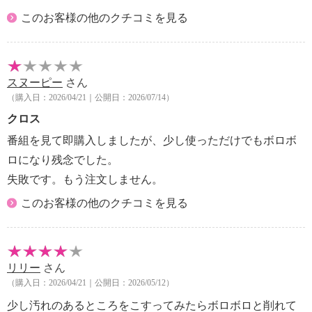
【同梱書類】
このお客様の他のクチコミを見る
・取扱説明書
【保証書（有無）、保証期間】
・なし
スヌーピー
さん
【原産国（地）】
（購入日：2026/04/21｜公開日：2026/07/14）
・日本製（原反：ドイツ製）
クロス
※ご使用の前に必ず使用上の注意をお読みのうえ、目
番組を見て即購入しましたが、少し使っただけでもボロボ
立たない場所でお試しください
ロになり残念でした。
失敗です。もう注文しません。
このお客様の他のクチコミを見る
リリー
さん
（購入日：2026/04/21｜公開日：2026/05/12）
少し汚れのあるところをこすってみたらボロボロと削れて