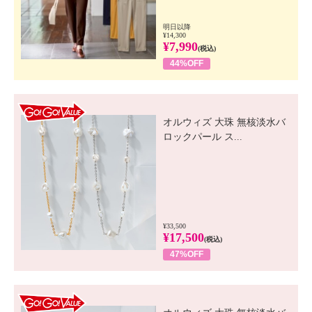
明日以降
¥14,300
¥7,990
(税込)
44%OFF
GO! GO! VALUE
オルウィズ 大珠 無核淡水バ
ロックパール ス...
¥33,500
¥17,500
(税込)
47%OFF
GO! GO! VALUE