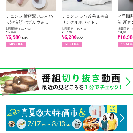
チェンジ 濃密潤いふんわ
チェンジ シワ改善＆美白
＜早期
り泡洗顔 バブルウォ...
リンクルホワイト ...
節 新春
期間限定：8/7〜13
期間限定：8/7〜13
期間限定：8
¥17,820
¥16,126
¥34,800
¥6,980
¥6,280
¥18,98
(税込)
(税込)
60%OFF
61%OFF
45%OF