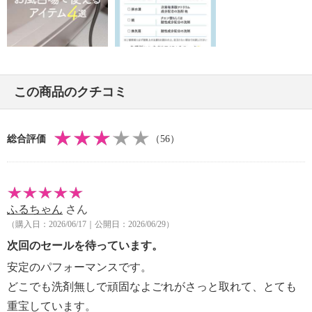
・ねじるようなしぼり方はしない。
・使用後は汚れを軽く水洗いし保管する。
【使用上の注意】
※詳細は取扱説明書参照
・車やプラスチック製品、家具のコーティングしてあ
この商品のクチコミ
る面へ使用する場合は、必ず目立たない部分で確かめ
てから使用する。
・表面に印字されている物には使用しない。
総合評価
（56）
・漆器類、吸水性のある面には適さない。
・電気製品、特にＯＡ機器などに使用する場合は水滴
が機器に入らないように十分注意する。
・必要以上に強い力でこすったり、凹凸面に使用する
ふるちゃん
さん
とスポンジが裂けることがある。
（購入日：2026/06/17｜公開日：2026/06/29）
・ひどい油汚れは水だけでは落ちない場合がある。
・本来の用途以外には使用しない。
次回のセールを待っています。
・火のそばで使用したり、火のそばに置いたりしな
安定のパフォーマンスです。
い。
どこでも洗剤無しで頑固なよごれがさっと取れて、とても
・本品は消耗品。使用していくうちにカスが出て削れ
重宝しています。
て小さくなっていく。