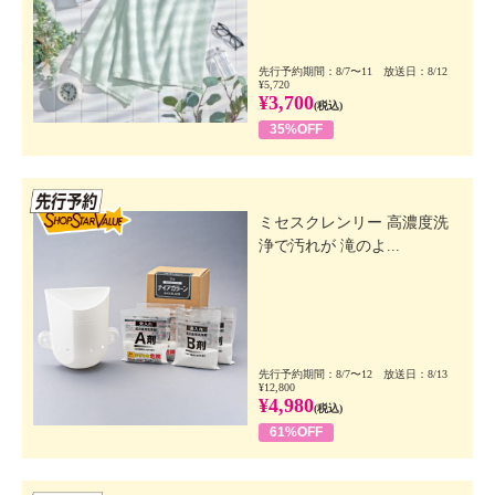
先行予約期間：8/7〜11 放送日：8/12
¥5,720
¥3,700
(税込)
35%OFF
先行SSV
ミセスクレンリー 高濃度洗
浄で汚れが 滝のよ...
先行予約期間：8/7〜12 放送日：8/13
¥12,800
¥4,980
(税込)
61%OFF