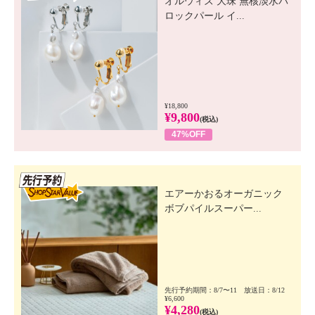
オルウィズ 大珠 無核淡水バ
ロックパール イ...
¥18,800
¥9,800
(税込)
47%OFF
先行SSV
エアーかおるオーガニック
ボブパイルスーパー...
先行予約期間：8/7〜11 放送日：8/12
¥6,600
¥4,280
(税込)