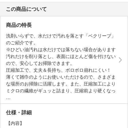
この商品について
商品の特長
洗剤いらずで、水だけで汚れを落とす「ベクリーブ」
のご紹介です。
※ひどい油汚れは水だけでは落ちない場合があります
汚れだけを削り落とし、表面にほとんど傷を付けない
ので、安心してお掃除できます。
圧縮加工で、丈夫＆長持ち、ボロボロ崩れにくい！
薄くて雑巾のようにお使いいただけるので、さまざま
な場所のお掃除に活躍します。また、圧縮加工により
ミクロの繊維がギュッと詰まり、圧縮前より硬くなっ
ているので力が入りやすく、汚れを削り落とす力もア
ップしています。
仕様・詳細
■汚れだけを消すエコメラミンスポンジ：
【内容】
硬いメラミン樹脂のミクロ粒子が汚れの溝に入り込