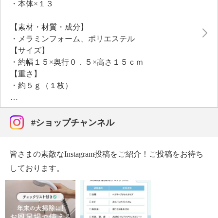
・本体×１３
み、削り落とす超ハイテクたわし“エコメラミンスポ
ンジ”。表面の汚れだけを削り落とし、下地にはほと
【素材・材質・成分】
んど傷を付けないので、安心してお掃除できます。
・メラミンフォーム、ポリエステル
エコ大国といわれているドイツより輸入した原反を、
【サイズ】
メーカー独自開発の特殊圧縮加工により、従来品の約
・約幅１５×奥行０．５×高さ１５ｃｍ
２分の１の厚さに仕上げています。この技術により、
【重さ】
薄手の“クロスタイプ”の製造が可能となりました。丈
・約５ｇ（１枚）
夫で長持ちし、摩耗試験でもメーカー従来品の約４倍
【商品仕様詳細】
の平均値が確認されています（２０１９年９月現在／
＜使用可能素材・場所＞
メーカー調べ）。
・蛇口、シンク、陶器類、枠周り、スプーン・フォー
#ショップチャンネル
■用途いろいろ：
ク、トイレ、ビニールクロス、クッションフロア、化
少量の水を含ませて汚れの部分を擦ると、消しゴムの
粧棚、金物、キッチン周り（レンジ台、グリルパン、
ように汚れを落とすことができます。
皆さまの素敵なInstagram投稿をご紹介！ご投稿をお待ち
陶磁製食器等）、お風呂場（タイル等）、洗面台、コ
ハサミやカッターなどで簡単に切れるので、カットし
ーティングされていない鏡等、窓ガラス等の汚れ、水
しております。
て細かい汚れ落としに使用すると便利です。
アカ・湯アカ等の汚れ
頑固な汚れには、お湯を使うとより効果的です。
【メンテナンス】
※汚れの種類や状態によって異なります
※詳細は取扱説明書参照
※ご使用の前に必ず使用上の注意をお読みのうえ、目
・塩素系の漂白剤は使用しない。熱湯消毒もしない。
立たない場所でお試しください