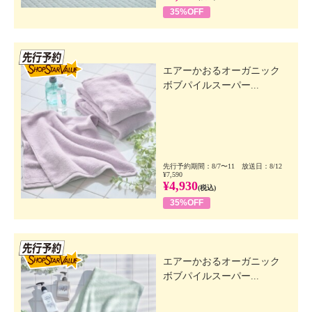
35%OFF
先行SSV
エアーかおるオーガニック
ボブパイルスーパー...
先行予約期間：8/7〜11 放送日：8/12
¥7,590
¥4,930
(税込)
35%OFF
先行SSV
エアーかおるオーガニック
ボブパイルスーパー...