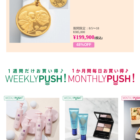
期間限定：8/5〜18
¥385,000
¥199,900
(税込)
48%OFF
WEEKLY PUSH
W