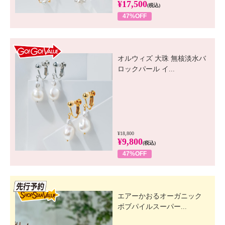
¥17,500
(税込)
47%OFF
GO! GO! VALUE
オルウィズ 大珠 無核淡水バ
ロックパール イ...
¥18,800
¥9,800
(税込)
47%OFF
先行SSV
エアーかおるオーガニック
ボブパイルスーパー...