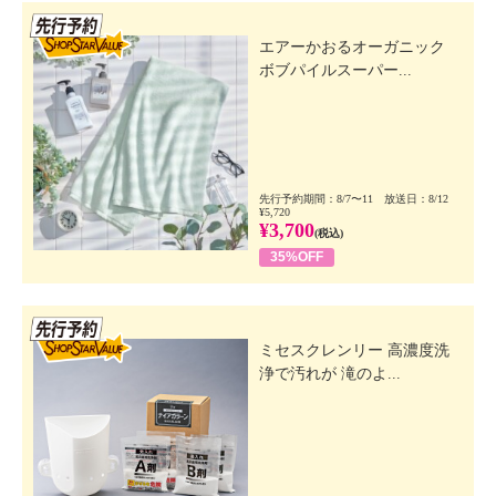
先行SSV
エアーかおるオーガニック
ボブパイルスーパー...
先行予約期間：8/7〜11 放送日：8/12
¥5,720
¥3,700
(税込)
35%OFF
先行SSV
ミセスクレンリー 高濃度洗
浄で汚れが 滝のよ...