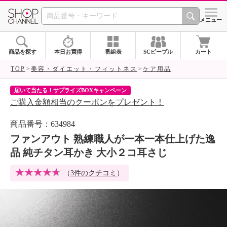
SHOP CHANNEL 
メニュー
商品を探す
本日お買得
番組表
SCピープル
カート
TOP
美容・ダイエット・フィットネス
ケア用品
届いて当たる！サプライズBOXキャンペーン
ク
ご購入金額相当のクーポンをプレゼント！
ク
商品番号：634984
ファンアウト 熟練職人が一本一本仕上げた逸
品 純チタン耳かき 大小２コ耳さじ
（
3件のクチコミ
）