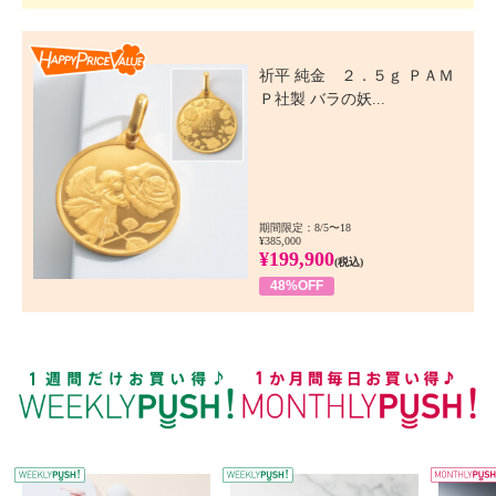
Happy Price Value
祈平 純金 ２．５ｇ ＰＡＭ
Ｐ社製 バラの妖...
期間限定：8/5〜18
¥385,000
¥199,900
(税込)
48%OFF
WEEKLY PUSH
W