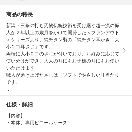
商品の特長
新潟・三条の打ち刃物伝統技術を受け継ぐ超一流の職
人が２年以上の歳月をかけて開発した＜ファンアウト
＞シリーズより、純チタン製の「純チタン耳かき 大
小２コ耳さじ」です。
両端に大小２コのさじが付いており、お好みに応じて
使い分けができ、大人の耳にもお子様の耳にもお使い
いただけます。
職人が磨き上げたさじは、ソフトでやさしい耳当たり
です。
【純チタン耳かき 大小２コ耳さじ】
両端に大小２コの耳さじが付いた、純チタン削り出し
仕様・詳細
の「純チタン耳かき 大小２コ耳さじ」です。
【内容】
チタンは素材特性上、軽くて丈夫、錆や腐食に強く、
・本体、専用ビニールケース
長持ちするという特徴を持ち、金属アレルギーも少な
い素材といわれています。加工が難しい素材ですが、