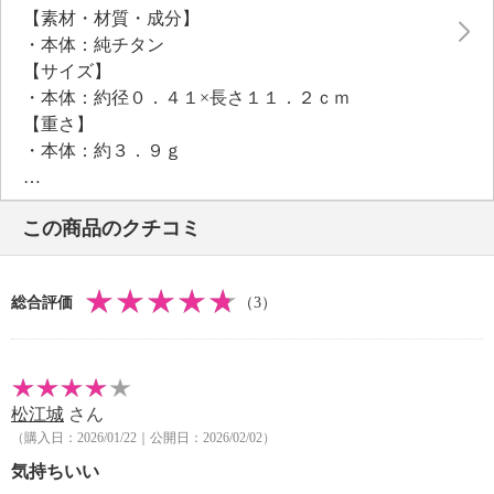
【素材・材質・成分】
熟練の職人技により、純チタン製のカップ状のさじが
・本体：純チタン
付いた耳かきを実現させました。
【サイズ】
※チタンは金属アレルギーが起きにくい物質ですが、
・本体：約径０．４１×長さ１１．２ｃｍ
まれにチタンアレルギーの方がいらっしゃいますので
【重さ】
ご注意ください
・本体：約３．９ｇ
本品は、緻密に作られたカップ形状をしており、前後
【メンテナンス】
左右どの方向からでも耳垢をしっかりとすくい、こぼ
※詳細は同梱書類参照
しにくい設計。職人の手で、丁寧に磨き上げられたさ
この商品のクチコミ
・塩分を含んだ水や薬品が付着したままにしないでく
じは、ソフトな耳当たりとなめらかな使い心地で、デ
ださい。
リケートな耳にもやさしい仕上がりになっています。
【使用上の注意】
持ち手はブラスト仕上げにし、滑りにくく持ちやすい
総合評価
（3）
※詳細は同梱書類参照
仕様です。
・耳に疾患のある方は使用を控えてください。
水洗いやエタノールなどの薬品消毒も可能です。
・耳かき以外の目的に使用しないでください。
・使用中に違和感や出血があった場合は直ちに使用を
松江城
さん
中止してください。
（購入日：2026/01/22｜公開日：2026/02/02）
・強くかきすぎると外耳炎の原因となりますのでご注
意ください。
気持ちいい