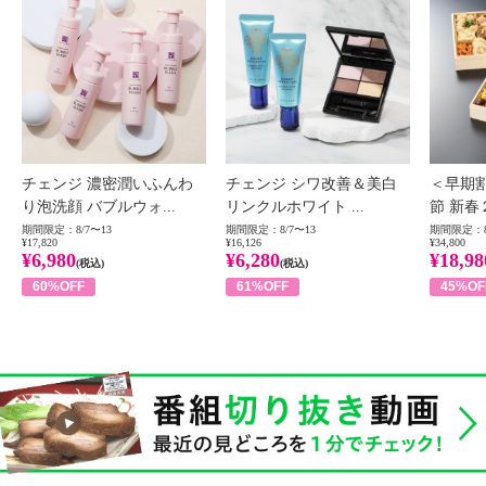
チェンジ 濃密潤いふんわ
チェンジ シワ改善＆美白
＜早期
り泡洗顔 バブルウォ...
リンクルホワイト ...
節 新春
期間限定：8/7〜13
期間限定：8/7〜13
期間限定：8
¥17,820
¥16,126
¥34,800
¥6,980
¥6,280
¥18,98
(税込)
(税込)
60%OFF
61%OFF
45%OF