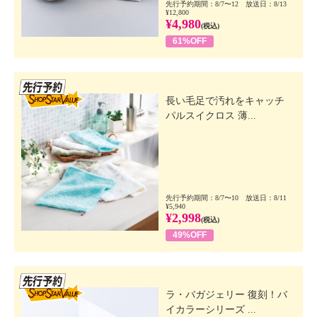
先行予約期間：8/7〜12 放送日：8/13
¥12,800
¥4,980
(税込)
61%OFF
先行SSV
長い毛足で汚れをキャッチ
パルスイクロス 薄...
先行予約期間：8/7〜10 放送日：8/11
¥5,940
¥2,998
(税込)
49%OFF
先行SSV
ラ・バガジェリー 復刻！バ
イカラーシリーズ ...