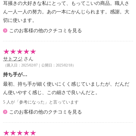
・小さなお子様の手の届かない場所に保管してくださ
耳掻きの大好きな私にとって、もってこいの商品。職人さ
い。
ん一人一人の努力。あの一本にかんじられます。感謝。大
・チタンは金属アレルギーがおきにくい物質ですが、
切に使います。
まれにチタンアレルギーの方がいらっしゃいますので
ご注意ください。
このお客様の他のクチコミを見る
【同梱書類】
・ＦＡＮＯＵＴ 純チタン耳かき 大小２コ耳さじに
ついて
【保証書（有無）、保証期間】
サトフジ
さん
（購入日：2025/02/07｜公開日：2025/02/18）
・なし
【知的財産権の取得】
持ち手が…
・意匠権 国名 日本
最初、持ち手が細く使いにくく感じていましたが、だんだ
番号 第１５１５６８１号
ん使いやすく感じ、この細さで良いんだと。
内容 耳かき
【原産国（地）】
5 人が「参考になった」と言っています
・日本製
このお客様の他のクチコミを見る