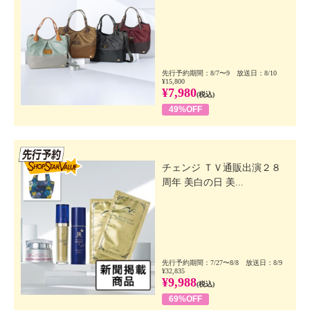
先行予約期間：8/7〜9 放送日：8/10
¥15,800
¥7,980
(税込)
49%OFF
先行SSV
チェンジ ＴＶ通販出演２８
周年 美白の日 美...
先行予約期間：7/27〜8/8 放送日：8/9
¥32,835
¥9,988
(税込)
69%OFF