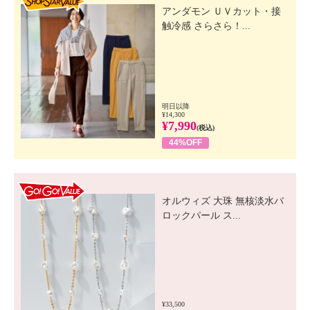
アンダモン ＵＶカット・接
触冷感 さらさら！...
明日以降
¥14,300
¥7,990
(税込)
44%OFF
GO! GO! VALUE
オルウィズ 大珠 無核淡水バ
ロックパール ス...
¥33,500