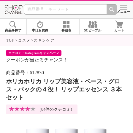
SHOP CHANNEL 
メニュー
商品を探す
本日お買得
番組表
SCピープル
カート
TOP
コスメ
スキンケア
クチコミ・Instagramキャンペーン
ネ
クーポンが当たるチャンス！
ネ
商品番号：612830
ホリカホリカ リップ美容液・ベース・グロ
ス・パックの４役！ リップエッセンス ３本
セット
（
84件のクチコミ
）