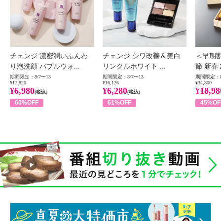
チェンジ 濃密潤いふんわ
チェンジ シワ改善＆美白
＜早期
り泡洗顔 バブルウォ...
リンクルホワイト ...
節 新春
期間限定：8/7〜13
期間限定：8/7〜13
期間限定：8
¥17,820
¥16,126
¥34,800
¥6,980
¥6,280
¥18,98
(税込)
(税込)
60%OFF
61%OFF
45%OF