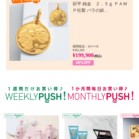
祈平 純金 ２．５ｇ ＰＡＭ
Ｐ社製 バラの妖...
期間限定：8/5〜18
¥385,000
¥199,900
(税込)
48%OFF
WEEKLY PUSH
W