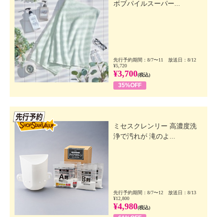
ボブパイルスーパー...
先行予約期間：8/7〜11 放送日：8/12
¥5,720
¥3,700
(税込)
35%OFF
先行SSV
ミセスクレンリー 高濃度洗
浄で汚れが 滝のよ...
先行予約期間：8/7〜12 放送日：8/13
¥12,800
¥4,980
(税込)