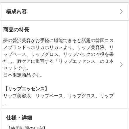
構成内容
商品の特長
夢の贅沢美容がお手軽に堪能できると話題の韓国コス
メブランド＜ホリカホリカ＞より、リップ美容液、リ
ップベース、リップグロス、リップパックの４役を果
たし、唇ケアに重宝する「リップエッセンス」の３本
セットです。
日本限定商品です。
【リップエッセンス】
リップ美容液、リップベース、リップグロス、リップ
パックの４役を果たし、唇ケアに重宝するジェル状の
エッセンスです。美容成分を約９９．９％配合してい
ます。
仕様・詳細
こっくりと柔らかなテクスチャーで乾燥しやすい唇で
【使用期間の目安】