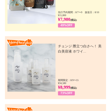
先行予約期間：8/7〜9 放送日：8/10
¥15,800
¥7,980
(税込)
49%OFF
Happy Price Value
チェンジ 際立つ白さへ！ 美
白美容液 ホワイ...
期間限定：8/9〜15
¥34,580
¥8,999
(税込)
73%OFF
Happy Price Value