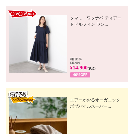
GO! GO! VALUE
タマミ ワタナベ ティアー
ドドルフィン ワン...
明日以降
¥25,080
¥14,900
(税込)
40%OFF
先行SSV
エアーかおるオーガニック
ボブパイルスーパー...