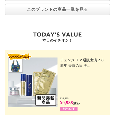
このブランドの商品一覧を見る
本日のイチオシ！
SHOP STAR VALUE
チェンジ ＴＶ通販出演２８
周年 美白の日 美...
¥32,835
¥9,988
(税込)
69%OFF