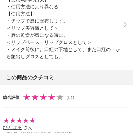
もソフトになじみ、グロスとして艶やかな唇に見せて
・使用方法により異なる
くれます。ベタつきもなく程よい密着感なので、口紅
【使用方法】
の前に塗るリップベースとしてもおすすめ。乾燥が特
・チップで唇に塗布します。
に気になる時は、上からラップを置いてリップパック
＜リップ美容液として＞
の集中ケアもお楽しみいただけます。
・唇の乾燥が気になる時に。
無色透明なので、メイクをする日もしない日も、乾燥
＜リップベース・リップグロスとして＞
が気になる寒い季節も日焼けによって乾燥しがちな季
・メイク前後に。口紅の下地として、また口紅の上か
節も、シーンや季節を問わず、リップケアをしていた
ら艶出しグロスとしても。
だけます。
＜リップパックとして＞
唇には皮脂腺がなく、乾燥が気になる箇所。潤いとハ
・清潔な唇全体にたっぷり塗布します。唇全体が覆え
リのある唇を目指すために、７種の実の植物オイル※
この商品のクチコミ
る大きさに切ったラップを貼り付けて５分程度置いて
によって、潤い・ハリ・ツヤを与えて乾燥から唇を守
ください（鼻にかからないよう注意して貼ってくださ
り、肌荒れを防止します。
い）。その後、ラップを剥がし、綿棒やティッシュ等
※ホホバ種子油、オリーブ果実油、アルガニアスピノ
総合評価
（84）
で軽く拭き取ってください。
サ核油、ツバキ種子油、ヒマワリ種子油、チャ種子
【全成分】
油、マカデミア種子油
・（イソステアリン酸ポリグリセリル−２／ダイマー
唇にハリ・ツヤを与えるチリ共和国で採取されたロー
ジリノール酸）コポリマー、トリ（カプリル酸／カプ
ズヒップオイル（カニナバラ果実油）を配合していま
ひとはる
さん
リン酸）グリセリル、リンゴ酸ジイソステアリル、ホ
す。原料となるカニナバラの実は、不毛な山岳地帯で