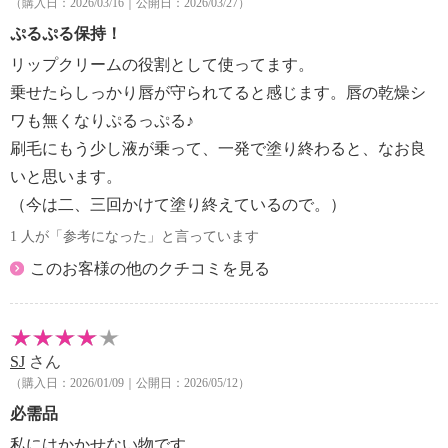
（購入日：2026/03/16｜公開日：2026/03/27）
ホバ種子油、酢酸トコフェロール、ハチミツエキス、
も生き残る植物として知られています。
カニナバラ果実油、オリーブ果実油、アルガニアスピ
ぷるぷる保持！
菜の花ハチミツエキス（ハチミツエキス）を配合し、
ノサ核油、ツバキ種子油、メドウフォーム油、ヒマワ
ツヤと潤いを与えます。ハチミツは、済州島（チェジ
リップクリームの役割として使ってます。
リ種子油、チャ種子油、マカデミア種子油、アーモン
ュトウ）産の菜の花だけを採取したミツバチのもので
乗せたらしっかり唇が守られてると感じます。唇の乾燥シ
ド油、モナスカスエキス、ＢＧ、水、１，２−ヘキサ
す。
ワも無くなりぷるっぷる♪
ンジオール、デヒドロ酢酸
メドウフォーム油、スイートアーモンドオイル（アー
刷毛にもう少し液が乗って、一発で塗り終わると、なお良
【使用上の注意事項】
モンド油）、ビタミンＥ（酢酸トコフェロール）を配
・唇に合わない場合、唇に異常がある場合は使用を中
いと思います。
合し、唇にハリ・ツヤを与え、なめらかに整えます。
止して下さい。
（今は二、三回かけて塗り終えているので。）
＜配合／無配合表示＞
・唇に異常が生じていないか、よく注意して使用して
無鉱物油、ノンパラベン、ノンアルコール、石油系界
1 人が「参考になった」と言っています
ください。
面活性剤不使用、合成香料不使用、タール系色素不使
このお客様の他のクチコミを見る
・乳幼児の手の届く所、直射日光の当たる場所、極端
用、紫外線吸収剤不使用
に高温または低温の場所を避けて保管してください。
・使用後はキャップをしっかりと締めてください。
【使用期限の記載】
SJ
さん
・なし
（購入日：2026/01/09｜公開日：2026/05/12）
【原産国（地）】
必需品
・韓国製
私にはかかせない物です。