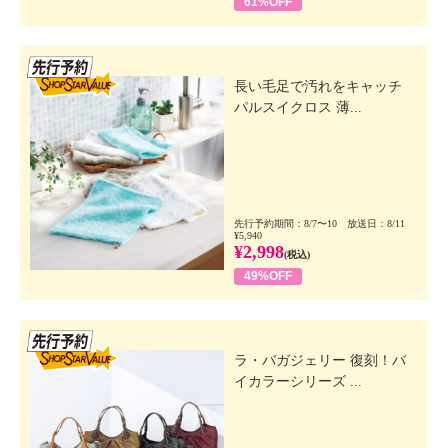
61%OFF
先行SSV
長い毛足で汚れをキャッチ
パルスイクロス 薄...
先行予約期間：8/7〜10 放送日：8/11
¥5,940
¥2,998
(税込)
49%OFF
先行SSV
ラ・バガジェリー 復刻！バ
イカラーシリーズ ...