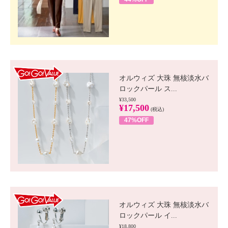
GO!GO! VALUE
オルウィズ 大珠 無核淡水バ
ロックパール ス...
¥33,500
¥17,500
(税込)
47%OFF
GO!GO! VALUE
オルウィズ 大珠 無核淡水バ
ロックパール イ...
¥18,800