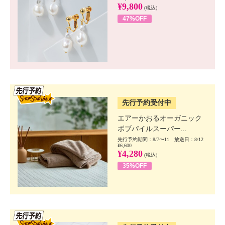
¥9,800
(税込)
47%OFF
SSV先行
先行予約受付中
エアーかおるオーガニック
ボブパイルスーパー...
先行予約期間：8/7〜11 放送日：8/12
¥6,600
¥4,280
(税込)
35%OFF
SSV先行