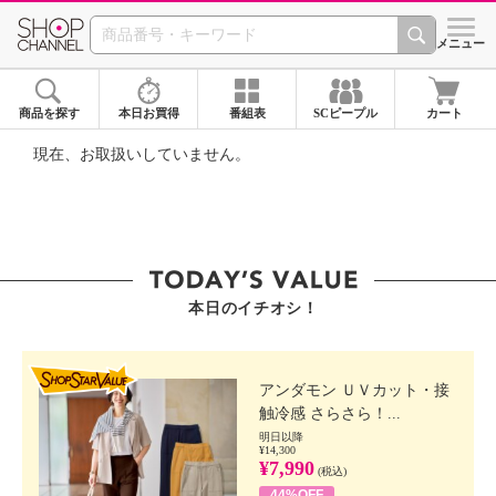
SHOP CHANNEL ショ
メニュー
商品を探す
本日お買得
番組表
SCピープル
カート
現在、お取扱いしていません。
本日のイチオシ！
SHOP STAR VALUE
アンダモン ＵＶカット・接
触冷感 さらさら！...
明日以降
¥14,300
¥7,990
(税込)
44%OFF