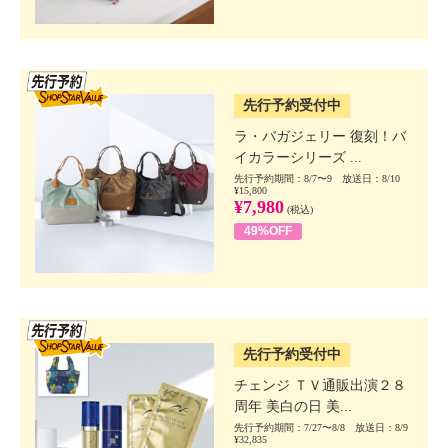
SSV先行
先行予約受付中
ラ・バガジェリー 復刻！バ
イカラーシリーズ ...
先行予約期間：8/7〜9 放送日：8/10
¥15,800
¥7,980
(税込)
49%OFF
SSV先行
先行予約受付中
チェンジ ＴＶ通販出演２８
周年 美白の日 美...
先行予約期間：7/27〜8/8 放送日：8/9
¥32,835