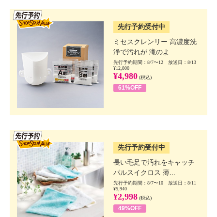
SSV先行
先行予約受付中
ミセスクレンリー 高濃度洗
浄で汚れが 滝のよ...
先行予約期間：8/7〜12 放送日：8/13
¥12,800
¥4,980
(税込)
61%OFF
SSV先行
先行予約受付中
長い毛足で汚れをキャッチ
パルスイクロス 薄...
先行予約期間：8/7〜10 放送日：8/11
¥5,940
¥2,998
(税込)
49%OFF