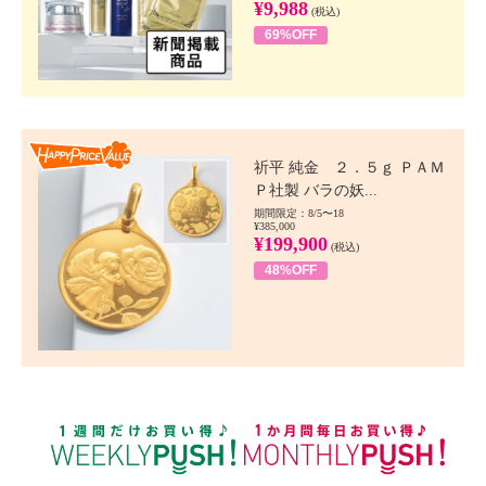
¥9,988
(税込)
69%OFF
Happy Price value
祈平 純金 ２．５ｇ ＰＡＭ
Ｐ社製 バラの妖...
期間限定：8/5〜18
¥385,000
¥199,900
(税込)
48%OFF