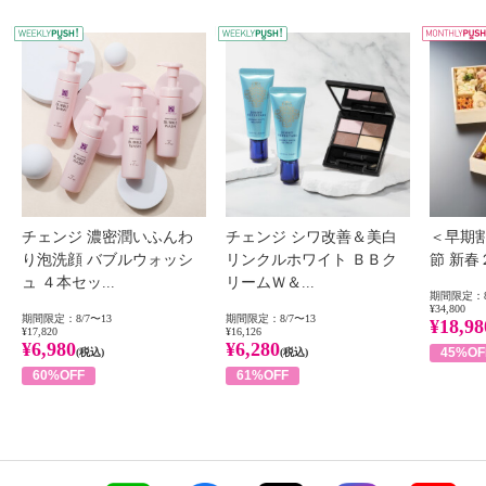
WEEKLY PUSH
W
チェンジ 濃密潤いふんわ
チェンジ シワ改善＆美白
＜早期
り泡洗顔 バブルウォッシ
リンクルホワイト ＢＢク
節 新
ュ ４本セッ...
リームＷ＆...
期間限定：8
¥34,800
期間限定：8/7〜13
期間限定：8/7〜13
¥18,98
¥17,820
¥16,126
¥6,980
¥6,280
45%OF
(税込)
(税込)
60%OFF
61%OFF