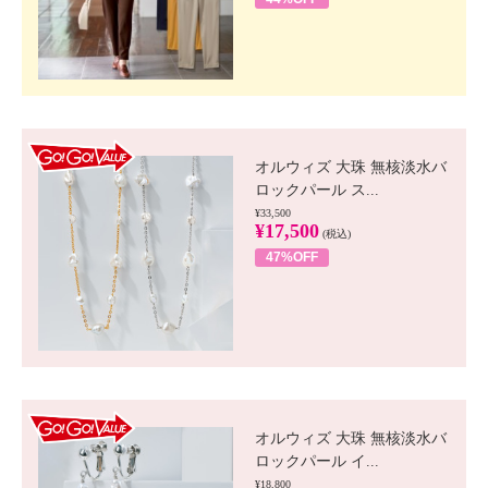
GO!GO! VALUE
オルウィズ 大珠 無核淡水バ
ロックパール ス...
¥33,500
¥17,500
(税込)
47%OFF
GO!GO! VALUE
オルウィズ 大珠 無核淡水バ
ロックパール イ...
¥18,800