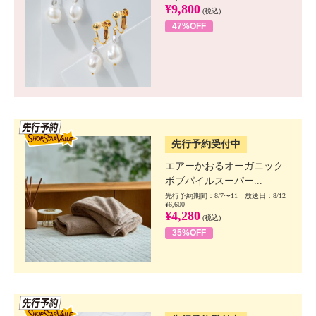
¥9,800
(税込)
47%OFF
SSV先行
先行予約受付中
エアーかおるオーガニック
ボブパイルスーパー...
先行予約期間：8/7〜11 放送日：8/12
¥6,600
¥4,280
(税込)
35%OFF
SSV先行