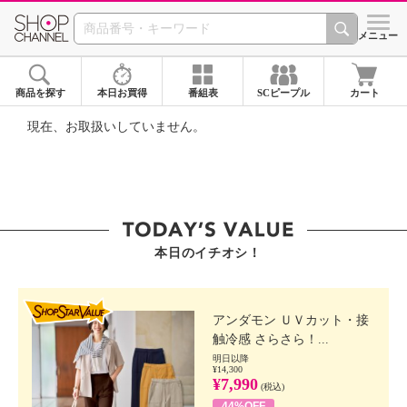
SHOP CHANNEL ショ
メニュー
商品を探す
本日お買得
番組表
SCピープル
カート
現在、お取扱いしていません。
本日のイチオシ！
SHOP STAR VALUE
アンダモン ＵＶカット・接
触冷感 さらさら！...
明日以降
¥14,300
¥7,990
(税込)
44%OFF