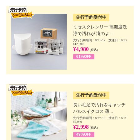
SSV先行
先行予約受付中
ミセスクレンリー 高濃度洗
浄で汚れが 滝のよ...
先行予約期間：8/7〜12 放送日：8/13
¥12,800
¥4,980
(税込)
61%OFF
SSV先行
先行予約受付中
長い毛足で汚れをキャッチ
パルスイクロス 薄...
先行予約期間：8/7〜10 放送日：8/11
¥5,940
¥2,998
(税込)
49%OFF