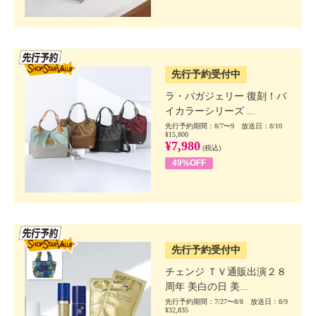
SSV先行
先行予約受付中
ラ・バガジェリー 復刻！バ
イカラーシリーズ ...
先行予約期間：8/7〜9 放送日：8/10
¥15,800
¥7,980
(税込)
49%OFF
SSV先行
先行予約受付中
チェンジ ＴＶ通販出演２８
周年 美白の日 美...
先行予約期間：7/27〜8/8 放送日：8/9
¥32,835