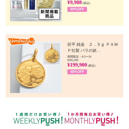
¥9,988
(税込)
69%OFF
Happy Price value
祈平 純金 ２．５ｇ ＰＡＭ
Ｐ社製 バラの妖...
期間限定：8/5〜18
¥385,000
¥199,900
(税込)
48%OFF