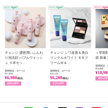
WEEKLY PUSH
W
チェンジ 濃密潤いふんわ
チェンジ シワ改善＆美白
＜早期
り泡洗顔 バブルウォッシ
リンクルホワイト ＢＢク
節 新
ュ ４本セッ...
リームＷ＆...
期間限定：8
¥34,800
期間限定：8/7〜13
期間限定：8/7〜13
¥18,98
¥17,820
¥16,126
¥6,980
¥6,280
45%OF
(税込)
(税込)
60%OFF
61%OFF