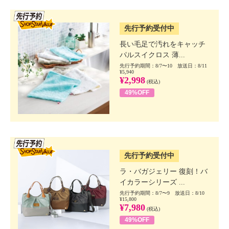
SSV先行
先行予約受付中
長い毛足で汚れをキャッチ
パルスイクロス 薄...
先行予約期間：8/7〜10 放送日：8/11
¥5,940
¥2,998
(税込)
49%OFF
SSV先行
先行予約受付中
ラ・バガジェリー 復刻！バ
イカラーシリーズ ...
先行予約期間：8/7〜9 放送日：8/10
¥15,800
¥7,980
(税込)
49%OFF