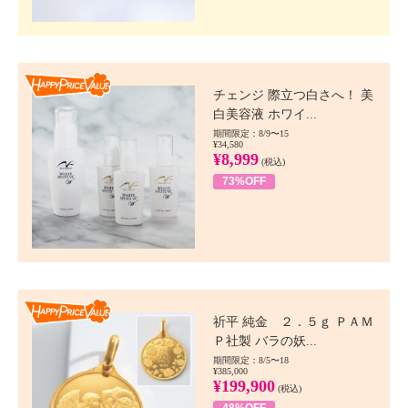
Happy Price value
チェンジ 際立つ白さへ！ 美
白美容液 ホワイ...
期間限定：8/9〜15
¥34,580
¥8,999
(税込)
73%OFF
Happy Price value
祈平 純金 ２．５ｇ ＰＡＭ
Ｐ社製 バラの妖...
期間限定：8/5〜18
¥385,000
¥199,900
(税込)