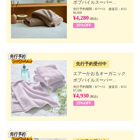
ボブパイルスーパー...
先行予約期間：8/7〜11 放送日：8/12
¥6,600
¥4,280
(税込)
35%OFF
SSV先行
先行予約受付中
エアーかおるオーガニック
ボブパイルスーパー...
先行予約期間：8/7〜11 放送日：8/12
¥7,590
¥4,930
(税込)
35%OFF
SSV先行