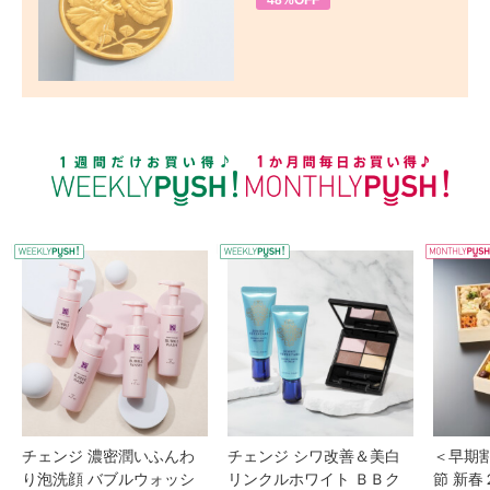
48%OFF
WEEKLY PUSH
W
チェンジ 濃密潤いふんわ
チェンジ シワ改善＆美白
＜早期
り泡洗顔 バブルウォッシ
リンクルホワイト ＢＢク
節 新