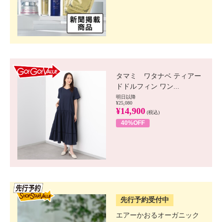
GO!GO! VALUE
タマミ ワタナベ ティアー
ドドルフィン ワン...
明日以降
¥25,080
¥14,900
(税込)
40%OFF
SSV先行
先行予約受付中
エアーかおるオーガニック