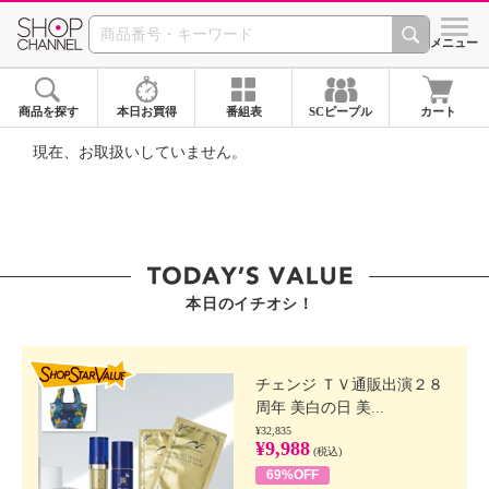
SHOP CHANNEL ショ
メニュー
商品を探す
本日お買得
番組表
SCピープル
カート
現在、お取扱いしていません。
本日のイチオシ！
SHOP STAR VALUE
チェンジ ＴＶ通販出演２８
周年 美白の日 美...
¥32,835
¥9,988
(税込)
69%OFF