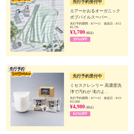
先行予約受付中
エアーかおるオーガニック
ボブパイルスーパー...
先行予約期間：8/7〜11 放送日：8/12
¥5,720
¥3,700
(税込)
35%OFF
SSV先行
先行予約受付中
ミセスクレンリー 高濃度洗
浄で汚れが 滝のよ...
先行予約期間：8/7〜12 放送日：8/13
¥12,800
¥4,980
(税込)
61%OFF