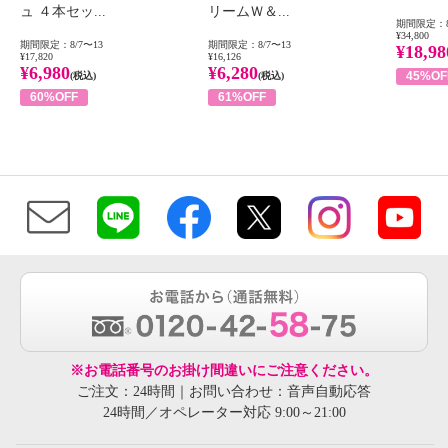
ュ ４本セッ...
リームＷ＆...
期間限定：8
¥34,800
期間限定：8/7〜13
期間限定：8/7〜13
¥18,98
¥17,820
¥16,126
¥6,980
¥6,280
45%OF
(税込)
(税込)
60%OFF
61%OFF
※お電話番号のお掛け間違いにご注意ください。
ご注文：24時間｜お問い合わせ：音声自動応答
24時間／オペレーター対応 9:00～21:00