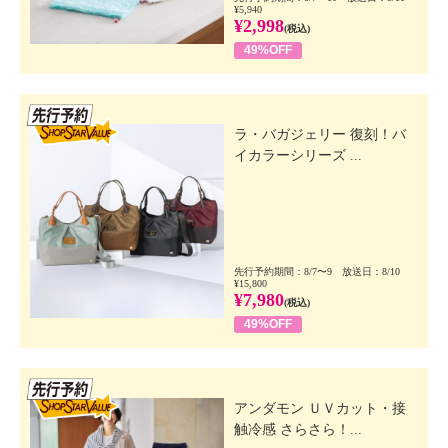
¥5,940
¥2,998
(税込)
49%OFF
先行SSV
ラ・バガジェリー 復刻！バ
イカラーシリーズ ...
先行予約期間：8/7〜9 放送日：8/10
¥15,800
¥7,980
(税込)
49%OFF
先行SSV
アンダモン ＵＶカット・接
触冷感 さらさら！...