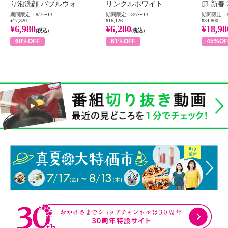
り泡洗顔 バブルウォ...
リンクルホワイト ...
節 新春
期間限定：8/7〜13
期間限定：8/7〜13
期間限定：8
¥17,820
¥16,126
¥34,800
¥6,980
¥6,280
¥18,98
(税込)
(税込)
60%OFF
61%OFF
45%OF