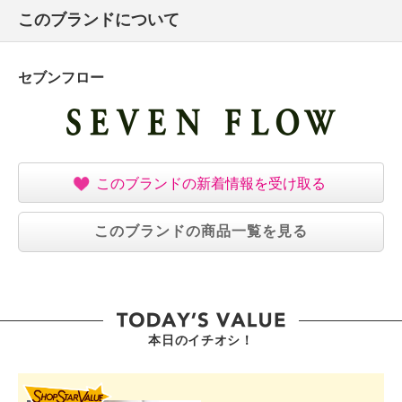
・バオバブエキス（加水分解バオバブエキス）：お肌
このブランドについて
を乾燥から守りお肌に潤いを与える成分。バオバブの
木は、アフリカ大陸中部の乾燥地帯に広く分布してお
り、高さ約１５ｍ、幹周り２５ｍ以上、樹齢２０００
セブンフロー
年以上のものもあるといわれています。アフリカの厳
しい乾季を生き抜く生命力をもった植物です。
・コパラ（アルテロモナス培養液）：お肌を保護する
成分。フレンチポリネシア由来の神秘の石と呼ばれる
コパラに付着する微生物から抽出された成分です。
このブランドの新着情報を受け取る
・マンダリンクリア（マンダリン果皮エキス）：お肌
のキメを整えツヤを与える成分。マンダリンの果皮か
このブランドの商品一覧を見る
ら抽出したエキス。乾燥やお手入れ不足で荒れたお肌
のキメを整えツヤを与えます。
＜配合／無配合表示＞
無鉱物油、ノンパラベン、合成香料不使用、紫外線吸
収剤不使用、植物由来界面活性剤使用
本日のイチオシ！
【使用方法】
SHOP STAR VALUE
・５〜１０ｃｍ程はなして適量をボディにスプレー