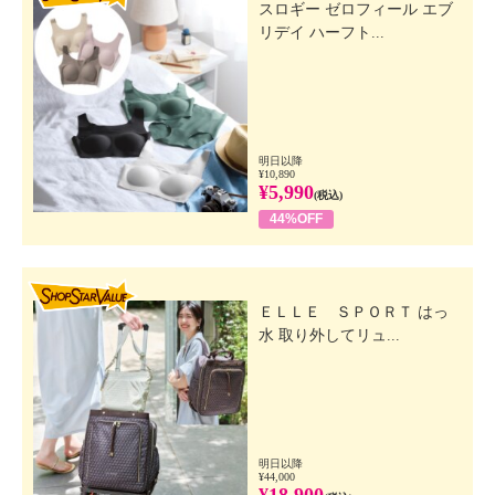
スロギー ゼロフィール エブ
し、手のひらでなじませます。
リデイ ハーフト...
※お顔への使用は避けください。
【全成分】
・水、エタノール、ＰＥＧ−４０水添ヒマシ油、（Ｐ
ＣＡ／イソステアリン酸）グリセレス−２５、マンダ
リンオレンジ果皮エキス、加水分解コラーゲン、ユズ
明日以降
果実エキス、ツボクサエキス、加水分解バオバブエキ
¥10,890
¥5,990
(税込)
ス、ベルゲニアリグラタ根エキス、アーチチョーク葉
44%OFF
エキス、乳酸桿菌／ハイビスカス花発酵液、アルテロ
モナス培養液、ハイブリッドローズ花エキス、ローズ
マリー葉エキス、ワイルドタイムエキス、海塩、グレ
SHOP STAR VALUE
ープフルーツ果皮油、オレンジ果皮油、マンダリンオ
ＥＬＬＥ ＳＰＯＲＴ はっ
レンジ果皮油、マヨラナ葉油、ビャクダン油、ニュウ
水 取り外してリュ...
コウジュ油、ラベンダー油、ＢＧ、クエン酸、クエン
酸Ｎａ、グリチルリチン酸２Ｋ、フェノキシエタノー
ル、カルボマー
【使用上の注意事項】
・お肌に合わない場合、お肌に異常がある場合は使用
明日以降
¥44,000
を中止して下さい。
¥18,900