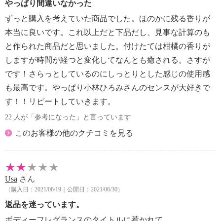
く、キメの整ったハリのあるなめらかなお肌へ整えま
やっぱり間違いなかった
す。
ずっと購入を考えていた商品でした。ほのかに残る香りが
美容成分９６．３％（水、香り成分含む）配合。
本当に良いです。これ以上だと下品だし、見事な計算のも
お肌のキメを整えるマンダリンクリア（マンダリンオ
と作られた商品だと思いました。付けたては柑橘の香りが
レンジ果皮エキス）、アーチチョーク葉エキス、お肌
しますが時間が経つと変化してなんとも癒される。さすが
にハリを与えお肌の保護をするパシャンべ（ベルゲニ
アリグラタ根エキス）、お肌に潤いを与えるバオバブ
です！さらっとしているのにしっとりとした感じの使用感
エキス（加水分解バオバブエキス）、ユズ果実エキ
も最高です。やっぱり小林ひろみさんのセンスが大好きで
ス、ハイブリッドローズ花エキス、お肌に潤いを与
す！！リピートしていきます。
え、お肌を保護する乳酸桿菌／ハイビスカス花発酵
22 人が「参考になった」と言っています
液、コパラ（アルテロモナス培養液）、お肌にハリを
与えるツボクサエキスといった、こだわりの美容成分
このお客様の他のクチコミを見る
を配合しています。また、３種のお肌の引き締め成分
としてローズマリー（オーガニック）、ワイルドタイ
ム、マリンソルト（フランス・ロワール産の塩田より
Usa
さん
収穫された天然の海塩）を配合しています。
（購入日：2021/06/19｜公開日：2021/06/30）
■香り：
・トップノート：マンダリンオレンジ果皮油（オーガ
返品を迷っています。
ニック・イタリア産）、グレープフルーツ、オレンジ
ボディーフレグランスのタイトルに惹かれて