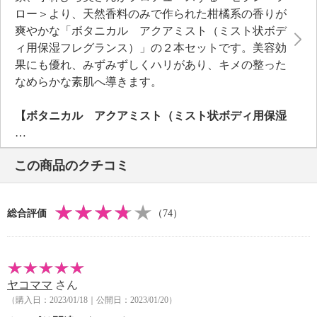
ロー＞より、天然香料のみで作られた柑橘系の香りが
爽やかな「ボタニカル アクアミスト（ミスト状ボデ
ィ用保湿フレグランス）」の２本セットです。美容効
果にも優れ、みずみずしくハリがあり、キメの整った
なめらかな素肌へ導きます。
【ボタニカル アクアミスト（ミスト状ボディ用保湿
フレグランス）】
天然香料（精油）のみで作られた柑橘系の香りが爽や
この商品のクチコミ
かなミスト状ボディ用保湿フレグランス。合成香料に
比べて香りのバランスや残り香（持続力）の調整が困
難であったため、何度も試作と調整を繰り返しまし
総合評価
（74）
た。ボディミスト（オーデコロンよりも香りの濃度・
持続時間が穏やか）なので、強い香りが苦手な方や初
心者でも気軽にたっぷり使えます。香り方がやさしい
ので周囲を気にせずリフレッシュできます。ミスト状
ヤコママ
さん
なので手軽にシュッと使えて、場所を選びません。ま
（購入日：2023/01/18｜公開日：2023/01/20）
た、フレグランスの要素もありながら美容効果も高