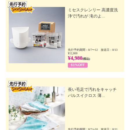
先行SSV
ミセスクレンリー 高濃度洗
浄で汚れが 滝のよ...
先行予約期間：8/7〜12 放送日：8/13
¥12,800
¥4,980
(税込)
61%OFF
先行SSV
長い毛足で汚れをキャッチ
パルスイクロス 薄...
先行予約期間：8/7〜10 放送日：8/11