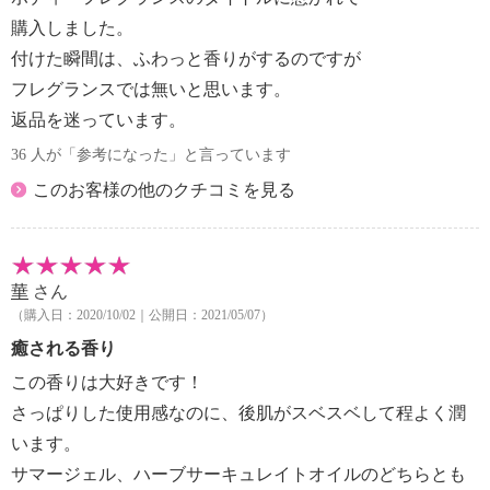
・ミドルノート：ラベンダー、マジョラム（マヨラナ
購入しました。
葉油）
付けた瞬間は、ふわっと香りがするのですが
・ベースノート：サンダルウッド（ビャクダン油）、
フレグランスでは無いと思います。
フランキンセンス（ニュウコウジュ油）
・全体を甘くまろやかに：ハイブリッドローズ花エキ
返品を迷っています。
ス（精油としてだけではなく、お肌に潤いを与える美
36 人が「参考になった」と言っています
容成分でもあるローズエキスを香りの隠し味として配
このお客様の他のクチコミを見る
合しています。柑橘系のツンとした感覚をまろやかに
して甘みを全体に引き出します）
＜天然の香り＞
・マンダリン（マンダリンオレンジ果皮油）：甘くジ
華
さん
ューシーな香りが特徴で、酸味が少なくやさしい香
（購入日：2020/10/02｜公開日：2021/05/07）
り。イタリア産のオーガニックマンダリンを使用して
癒される香り
います。
・マジョラム（マヨラナ葉油）：スパイシーで温かみ
この香りは大好きです！
のある香り。幸せを象徴するハーブといわれ新郎新婦
さっぱりした使用感なのに、後肌がスベスベして程よく潤
の頭にマジョラムの花冠を乗せる風習もあったそう。
います。
エジプト産のものを使用しています。
サマージェル、ハーブサーキュレイトオイルのどちらとも
・サンダルウッド（ビャクダン油）：日本人にとって