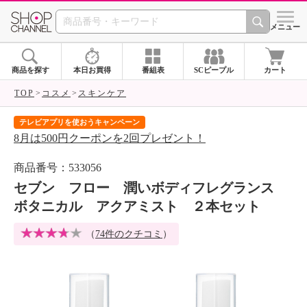
SHOP CHANNEL 
メニュー
商品を探す
本日お買得
番組表
SCピープル
カート
TOP
コスメ
スキンケア
テレビアプリを使おうキャンペーン
届
8月は500円クーポンを2回プレゼント！
ご
商品番号：533056
セブン フロー 潤いボディフレグランス
ボタニカル アクアミスト ２本セット
（
74件のクチコミ
）