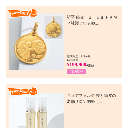
Happy Price Value
祈平 純金 ２．５ｇ ＰＡＭ
Ｐ社製 バラの妖...
期間限定：8/5〜18
¥385,000
¥199,900
(税込)
48%OFF
Happy Price Value
キュアフォルテ 髪と頭皮の
老舗サロン開発 し...