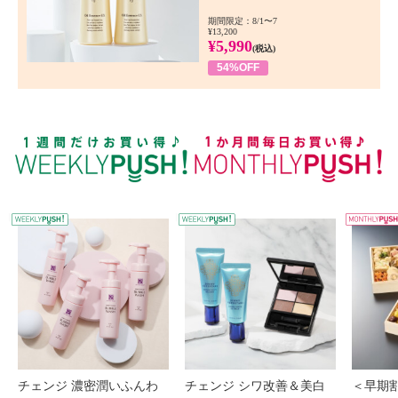
期間限定：8/1〜7
¥13,200
¥5,990
(税込)
54%OFF
WEEKLY PUSH
W
チェンジ 濃密潤いふんわ
チェンジ シワ改善＆美白
＜早期