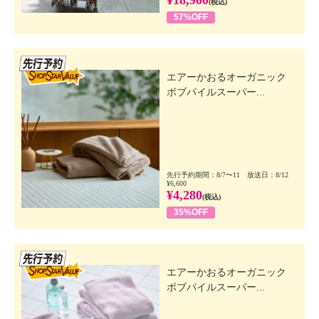
(税込)
・お肌に異常が生じていないかよく注意して使用して
57%OFF
ください。
・目に入ったときは、直ちに洗い流してください。
先行SSV
・乳幼児の手の届かないところに保管してください。
エアーかおるオーガニック
・極端に高温又は低温の場所、直射日光のあたる場所
ボブパイルスーパー...
には保管しないでください。
【使用期限の記載】
・なし
【原産国（地）】
・日本製
先行予約期間：8/7〜11 放送日：8/12
¥6,600
¥4,280
(税込)
※パッケージ種別は「フレグランス・ボディ用保湿
35%OFF
液」
先行SSV
エアーかおるオーガニック
ボブパイルスーパー...