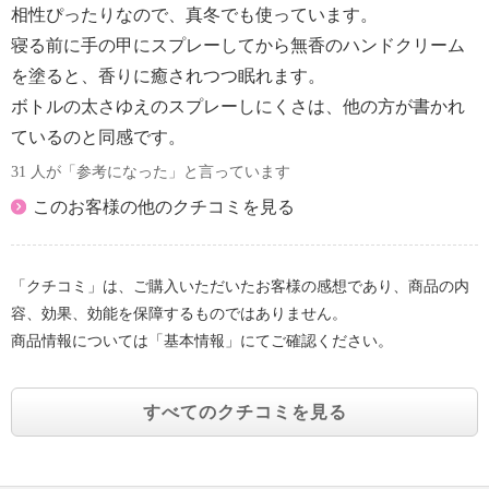
相性ぴったりなので、真冬でも使っています。
なじみ深い香り。ほのかな香り立ちで持続性がありま
寝る前に手の甲にスプレーしてから無香のハンドクリーム
す。
・フランキンセンス（ニュウコウジュ油）：貴族や王
を塗ると、香りに癒されつつ眠れます。
族が好んで使用し、またステータスの証として身体に
ボトルの太さゆえのスプレーしにくさは、他の方が書かれ
塗っていたそうです。フランキンセンスの名前は中世
ているのと同感です。
のフランス語で“本当の香り”、“質の高い薫香”という
31 人が「参考になった」と言っています
意味の“フランク・エンチェンツ”に由来しています。
この木の樹皮にキズをつけると染み出す芳香性の乳白
このお客様の他のクチコミを見る
色の液体がとれます。この液体が固まって琥珀色の樹
脂になったものから、エッセンシャルオイル（精油）
が抽出されます。
「クチコミ」は、ご購入いただいたお客様の感想であり、商品の内
■こだわりの美容成分：
容、効果、効能を保障するものではありません。
・パシャンベ（ベルゲニアリグラタ根エキス）：お肌
商品情報については「基本情報」にてご確認ください。
にハリを与えお肌を保護する成分。インドでは“パシ
ャンベ”と呼ばれており、ヒマラヤ山脈の高地に生息
すべてのクチコミを見る
するユキノシタ科の植物から抽出したエキスです。高
山の強い紫外線の中でも生き抜く生命力をもった植物
といわれています。