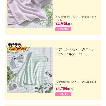
先行予約期間：8/7〜11 放送日：8/12
¥7,590
¥4,930
(税込)
35%OFF
先行SSV
エアーかおるオーガニック
ボブパイルスーパー...
先行予約期間：8/7〜11 放送日：8/12
¥5,720
¥3,700
(税込)
35%OFF