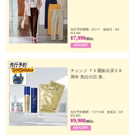
先行予約期間：8/2〜7 放送日：8/8
¥14,300
¥7,990
(税込)
44%OFF
先行SSV
チェンジ ＴＶ通販出演２８
周年 美白の日 美...
先行予約期間：7/27〜8/8 放送日：8/9
¥32,835
¥9,988
(税込)
69%OFF