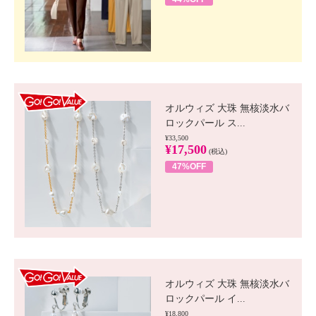
GO!GO! VALUE
オルウィズ 大珠 無核淡水バ
ロックパール ス...
¥33,500
¥17,500
(税込)
47%OFF
GO!GO! VALUE
オルウィズ 大珠 無核淡水バ
ロックパール イ...
¥18,800