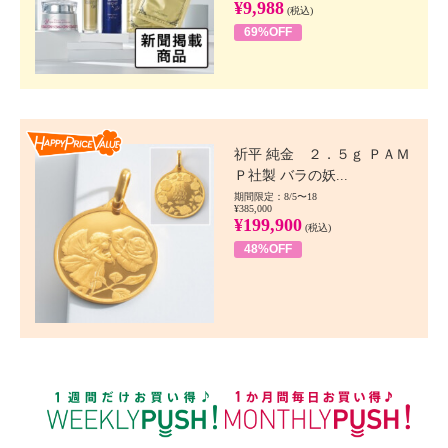
¥9,988
(税込)
69%OFF
Happy Price value
祈平 純金 ２．５ｇ ＰＡＭ
Ｐ社製 バラの妖...
期間限定：8/5〜18
¥385,000
¥199,900
(税込)
48%OFF