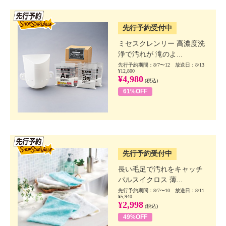
SSV先行
先行予約受付中
ミセスクレンリー 高濃度洗
浄で汚れが 滝のよ...
先行予約期間：8/7〜12 放送日：8/13
¥12,800
¥4,980
(税込)
61%OFF
SSV先行
先行予約受付中
長い毛足で汚れをキャッチ
パルスイクロス 薄...
先行予約期間：8/7〜10 放送日：8/11
¥5,940
¥2,998
(税込)
49%OFF