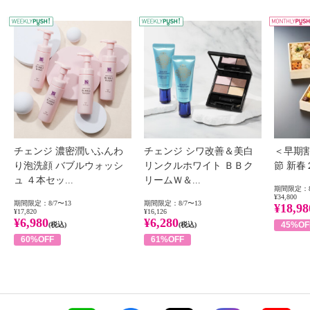
WEEKLY PUSH
W
チェンジ 濃密潤いふんわ
チェンジ シワ改善＆美白
＜早期
り泡洗顔 バブルウォッシ
リンクルホワイト ＢＢク
節 新
ュ ４本セッ...
リームＷ＆...
期間限定：8
¥34,800
期間限定：8/7〜13
期間限定：8/7〜13
¥18,98
¥17,820
¥16,126
¥6,980
¥6,280
45%OF
(税込)
(税込)
60%OFF
61%OFF