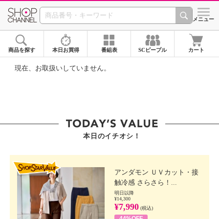
SHOP CHANNEL ショ
メニュー
商品を探す
本日お買得
番組表
SCピープル
カート
現在、お取扱いしていません。
本日のイチオシ！
SHOP STAR VALUE
アンダモン ＵＶカット・接
触冷感 さらさら！...
明日以降
¥14,300
¥7,990
(税込)
44%OFF