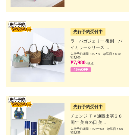
SSV先行
先行予約受付中
ラ・バガジェリー 復刻！バ
イカラーシリーズ ...
先行予約期間：8/7〜9 放送日：8/10
¥15,800
¥7,980
(税込)
49%OFF
SSV先行
先行予約受付中
チェンジ ＴＶ通販出演２８
周年 美白の日 美...
先行予約期間：7/27〜8/8 放送日：8/9
¥32,835