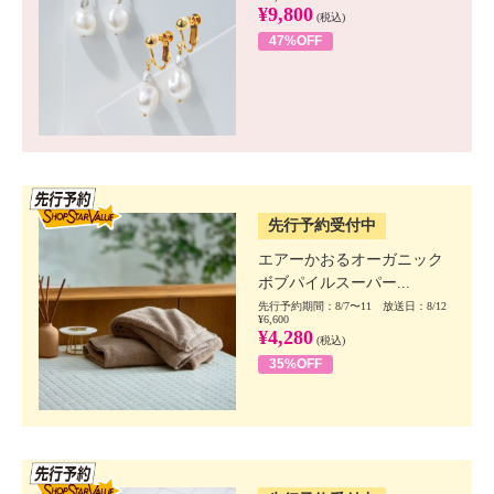
¥9,800
(税込)
47%OFF
SSV先行
先行予約受付中
エアーかおるオーガニック
ボブパイルスーパー...
先行予約期間：8/7〜11 放送日：8/12
¥6,600
¥4,280
(税込)
35%OFF
SSV先行