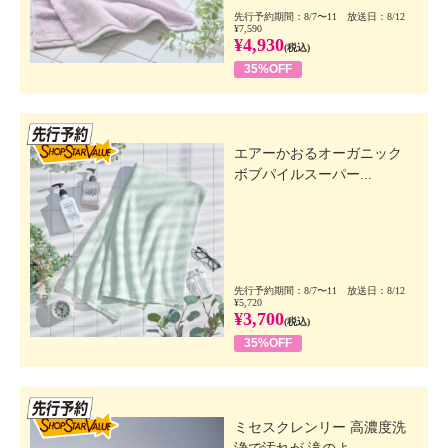
先行予約期間：8/7〜11 放送日：8/12
¥7,590
¥4,930
(税込)
35%OFF
先行SSV
エアーかおるオーガニック
ボブパイルスーパー...
先行予約期間：8/7〜11 放送日：8/12
¥5,720
¥3,700
(税込)
35%OFF
先行SSV
ミセスクレンリー 高濃度洗