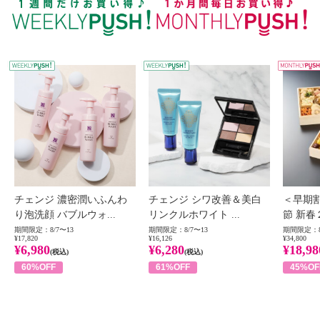
WEEKLY PUSH
W
チェンジ 濃密潤いふんわ
チェンジ シワ改善＆美白
＜早期
り泡洗顔 バブルウォ...
リンクルホワイト ...
節 新春
期間限定：8/7〜13
期間限定：8/7〜13
期間限定：8
¥17,820
¥16,126
¥34,800
¥6,980
¥6,280
¥18,98
(税込)
(税込)
60%OFF
61%OFF
45%OF