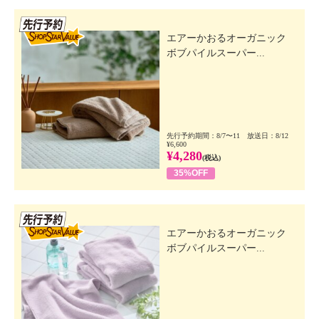
先行SSV
エアーかおるオーガニック
ボブパイルスーパー...
先行予約期間：8/7〜11 放送日：8/12
¥6,600
¥4,280
(税込)
35%OFF
先行SSV
エアーかおるオーガニック
ボブパイルスーパー...