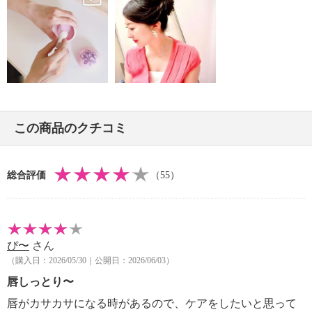
ントケアアイテムとして重宝しそう。
全体の約９４％が植物由来成分でできていて、キイチ
ゴエキス（キイチゴ果汁）、アルニカ花エキス、ソメ
イヨシノ葉エキス、アカツメクサ花エキス、カミツレ
花エキスをはじめとする２４種類の植物由来成分を配
合。
シア脂油、アルガンオイル（アルガニアスピノサ核
この商品のクチコミ
油）、ローズヒップ油といった成分が、なめらかにお
肌を保湿します。
一層こだわったのは、狙ったポイントをきちんとケア
総合評価
（55）
できる、バームならではのまろやかなテクスチャー。
さらに、ノバラ油とグレープフルーツ果皮油をブレン
ドした、爽やかさの中にも甘さを感じさせる香りがほ
んのりと漂い、気分もリラックスしそうです。
ぴ〜
さん
ポーチにもすっきり収まるサイズで、持ち運びにも便
（購入日：2026/05/30｜公開日：2026/06/03）
利。毎日持ち歩いておきたいアイテム。
＜配合／無配合表示＞
唇しっとり〜
無鉱物油、ノンアルコール、石油系界面活性剤不使
唇がカサカサになる時があるので、ケアをしたいと思って