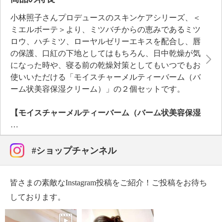
小林照子さんプロデュースのスキンケアシリーズ、＜
ミエルボーテ＞より、ミツバチからの恵みであるミツ
ロウ、ハチミツ、ローヤルゼリーエキスを配合し、唇
の保護、口紅の下地としてはもちろん、日中乾燥が気
になった時や、寝る前の乾燥対策としてもいつでもお
使いいただける「モイスチャーメルティーバーム（バ
ーム状美容保湿クリーム）」の２個セットです。
【モイスチャーメルティーバーム（バーム状美容保湿
クリーム）】
ミツバチからの恵みであるミツロウ、ハチミツ、ロー
ヤルゼリーエキスを配合し、唇の保護、口紅の下地と
#ショップチャンネル
してはもちろん、日中乾燥が気になった時や、寝る前
の乾燥対策としてもいつでもお使いいただけるバーム
皆さまの素敵なInstagram投稿をご紹介！ご投稿をお待ち
状美容保湿クリーム。
唇につけた後、手に残ったバームを、乾燥が気になる
しております。
目元、口角、毛先、爪先といった部分にもそのままお
使いいただける手軽さもうれしいポイントです。ポイ