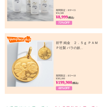
期間限定：8/9〜15
¥34,580
¥8,999
(税込)
73%OFF
Happy Price Value
祈平 純金 ２．５ｇ ＰＡＭ
Ｐ社製 バラの妖...
期間限定：8/5〜18
¥385,000
¥199,900
(税込)
48%OFF