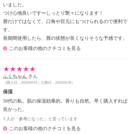
用、合成香料不使用、タール系色素不使用、紫外線吸
いました。
収剤不使用、植物由来界面活性剤使用
つけ心地良いです〜しっとり艶々になります！
唇だけではなくて、口角や目元にもつけられるので便利で
【内容】
す。
・添付文書：能書
【使用方法】
長期間使用したら、唇の状態が良くなりそうな予感です。
※説明書をよく読んでから、ご使用下さい。
このお客様の他のクチコミを見る
・リップケア、口紅やグロスの下地として。
・乾燥の気になる部分にご使用ください。（唇、口
角、目元、毛先、爪のキューティクル、等）
【全成分】
ふくちゃん
さん
・ヒマシ油、ダイマージリノール酸水添ヒマシ油、ト
（購入日：2026/04/18｜公開日：2026/04/30）
リイソステアリン酸ポリグリセリル−２、オクチルド
保湿
デカノール、トリ（カプリル酸／カプリン酸）グリセ
50代の私。肌の保湿効果的。香りも自然。早く購入すれば
リル、ミツロウ、シア脂油、水添ヒマシ油、合成ワッ
クス、グレープフルーツ果皮油、セスキオレイン酸ソ
良かった。
ルビタン、キャンデリラロウエステルズ、トコフェロ
3 人が「参考になった」と言っています
ール、プロピルパラベン、アルガニアスピノサ核油、
このお客様の他のクチコミを見る
ローズヒップ油、ノバラ油、カルナウバロウ、グリチ