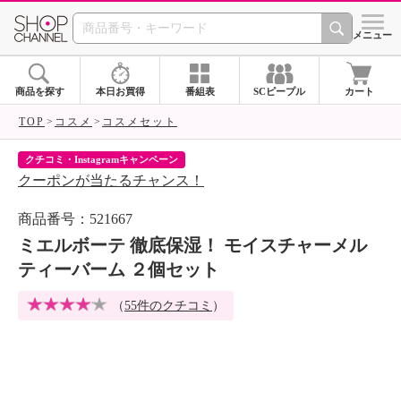
SHOP CHANNEL 
メニュー
商品を探す
本日お買得
番組表
SCピープル
カート
TOP
コスメ
コスメセット
クチコミ・Instagramキャンペーン
ネ
クーポンが当たるチャンス！
ネ
商品番号：521667
ミエルボーテ 徹底保湿！ モイスチャーメル
ティーバーム ２個セット
（
55件のクチコミ
）