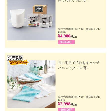
浄で汚れが 滝のよ...
先行予約期間：8/7〜12 放送日：8/13
¥12,800
¥4,980
(税込)
61%OFF
先行SSV
長い毛足で汚れをキャッチ
パルスイクロス 薄...
先行予約期間：8/7〜10 放送日：8/11
¥5,940
¥2,998
(税込)
49%OFF