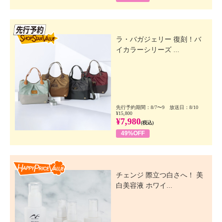
先行SSV
ラ・バガジェリー 復刻！バ
イカラーシリーズ ...
先行予約期間：8/7〜9 放送日：8/10
¥15,800
¥7,980
(税込)
49%OFF
Happy Price Value
チェンジ 際立つ白さへ！ 美
白美容液 ホワイ...