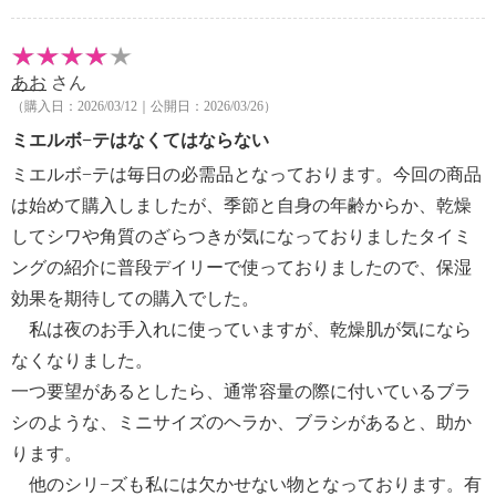
ルレチン酸ステアリル、ミリスチン酸オクチルドデシ
ル、スクワラン、ＢＧ、水、ハチミツ、キイチゴ果
汁、グリセリン、ローヤルゼリーエキス、アルニカ花
あお
さん
エキス、カミツレ花エキス、アカツメクサ花エキス、
（購入日：2026/03/12｜公開日：2026/03/26）
ソメイヨシノ葉エキス、レシチン、酸化鉄
ミエルボ−テはなくてはならない
【使用上の注意事項】
・お肌／唇に合わない場合、異常がある場合は使用を
ミエルボ−テは毎日の必需品となっております。今回の商品
中止して下さい。
は始めて購入しましたが、季節と自身の年齢からか、乾燥
・目に入ったときは、直ちに洗い流して下さい。違和
してシワや角質のざらつきが気になっておりましたタイミ
感が残る場合は、眼科医に相談して下さい。
ングの紹介に普段デイリーで使っておりましたので、保湿
・使用後は、必ずしっかりフタをしめて下さい。
効果を期待しての購入でした。
・乳幼児の手の届かない場所に保管して下さい。
私は夜のお手入れに使っていますが、乾燥肌が気になら
・極端に高温又は低温の場所、直射日光のあたる場所
には保管しないで下さい。
なくなりました。
【使用期限の記載】
一つ要望があるとしたら、通常容量の際に付いているブラ
・なし
シのような、ミニサイズのヘラか、ブラシがあると、助か
【原産国（地）】
ります。
・日本製
他のシリ−ズも私には欠かせない物となっております。有