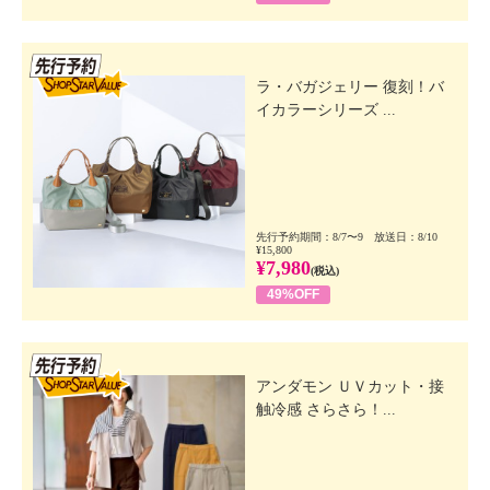
先行SSV
ラ・バガジェリー 復刻！バ
イカラーシリーズ ...
先行予約期間：8/7〜9 放送日：8/10
¥15,800
¥7,980
(税込)
49%OFF
先行SSV
アンダモン ＵＶカット・接
触冷感 さらさら！...