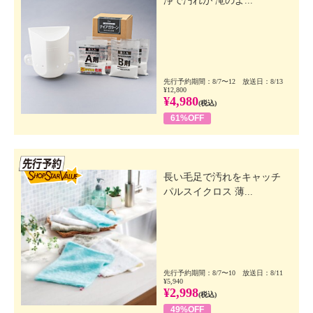
浄で汚れが 滝のよ...
先行予約期間：8/7〜12 放送日：8/13
¥12,800
¥4,980
(税込)
61%OFF
先行SSV
長い毛足で汚れをキャッチ
パルスイクロス 薄...
先行予約期間：8/7〜10 放送日：8/11
¥5,940
¥2,998
(税込)
49%OFF