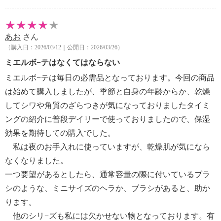
ルレチン酸ステアリル、ミリスチン酸オクチルドデシ
ル、スクワラン、ＢＧ、水、ハチミツ、キイチゴ果
汁、グリセリン、ローヤルゼリーエキス、アルニカ花
あお
さん
エキス、カミツレ花エキス、アカツメクサ花エキス、
（購入日：2026/03/12｜公開日：2026/03/26）
ソメイヨシノ葉エキス、レシチン、酸化鉄
ミエルボ−テはなくてはならない
【使用上の注意事項】
・お肌／唇に合わない場合、異常がある場合は使用を
ミエルボ−テは毎日の必需品となっております。今回の商品
中止して下さい。
は始めて購入しましたが、季節と自身の年齢からか、乾燥
・目に入ったときは、直ちに洗い流して下さい。違和
してシワや角質のざらつきが気になっておりましたタイミ
感が残る場合は、眼科医に相談して下さい。
ングの紹介に普段デイリーで使っておりましたので、保湿
・使用後は、必ずしっかりフタをしめて下さい。
効果を期待しての購入でした。
・乳幼児の手の届かない場所に保管して下さい。
私は夜のお手入れに使っていますが、乾燥肌が気になら
・極端に高温又は低温の場所、直射日光のあたる場所
には保管しないで下さい。
なくなりました。
【使用期限の記載】
一つ要望があるとしたら、通常容量の際に付いているブラ
・なし
シのような、ミニサイズのヘラか、ブラシがあると、助か
【原産国（地）】
ります。
・日本製
他のシリ−ズも私には欠かせない物となっております。有