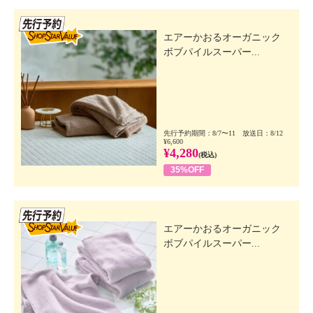
先行SSV
エアーかおるオーガニック
ボブパイルスーパー...
先行予約期間：8/7〜11 放送日：8/12
¥6,600
¥4,280
(税込)
35%OFF
先行SSV
エアーかおるオーガニック
ボブパイルスーパー...