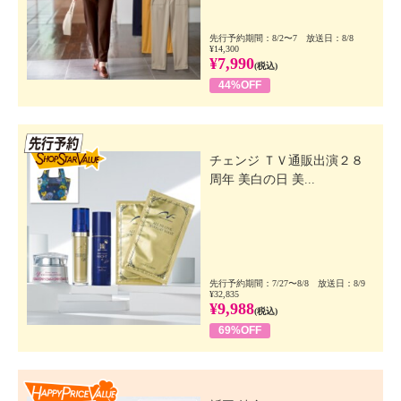
先行予約期間：8/2〜7 放送日：8/8
¥14,300
¥7,990
(税込)
44%OFF
先行SSV
チェンジ ＴＶ通販出演２８
周年 美白の日 美...
先行予約期間：7/27〜8/8 放送日：8/9
¥32,835
¥9,988
(税込)
69%OFF
Happy Price Value