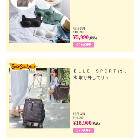
明日以降
¥10,890
¥5,990
(税込)
44%OFF
SHOP STAR VALUE
ＥＬＬＥ ＳＰＯＲＴ はっ
水 取り外してリュ...
明日以降
¥44,000
¥18,900
(税込)
57%OFF