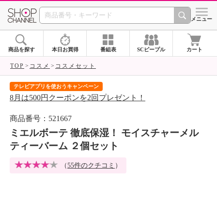
SHOP CHANNEL 
メニュー
商品を探す
本日お買得
番組表
SCピープル
カート
TOP
コスメ
コスメセット
テレビアプリを使おうキャンペーン
届
8月は500円クーポンを2回プレゼント！
ご
商品番号：521667
ミエルボーテ 徹底保湿！ モイスチャーメル
ティーバーム ２個セット
（
55件のクチコミ
）