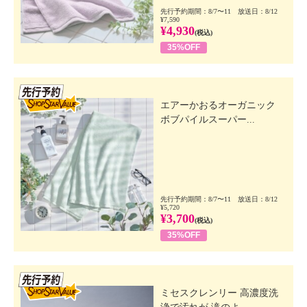
先行予約期間：8/7〜11 放送日：8/12
¥7,590
¥4,930
(税込)
35%OFF
先行SSV
エアーかおるオーガニック
ボブパイルスーパー...
先行予約期間：8/7〜11 放送日：8/12
¥5,720
¥3,700
(税込)
35%OFF
先行SSV
ミセスクレンリー 高濃度洗