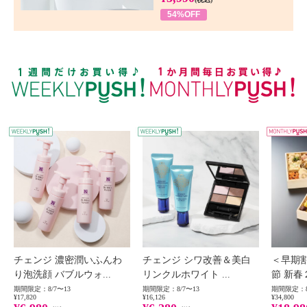
54%OFF
WEEKLY PUSH
W
チェンジ 濃密潤いふんわ
チェンジ シワ改善＆美白
＜早期
り泡洗顔 バブルウォ...
リンクルホワイト ...
節 新春
期間限定：8/7〜13
期間限定：8/7〜13
期間限定：8
¥17,820
¥16,126
¥34,800