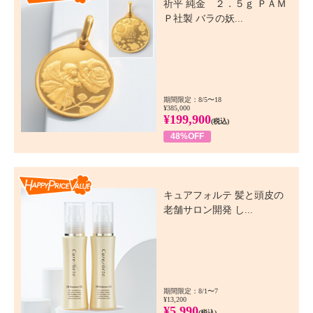
祈平 純金 ２．５ｇ ＰＡＭ
Ｐ社製 バラの妖...
期間限定：8/5〜18
¥385,000
¥199,900
(税込)
48%OFF
Happy Price Value
キュアフォルテ 髪と頭皮の
老舗サロン開発 し...
期間限定：8/1〜7
¥13,200
¥5,990
(税込)