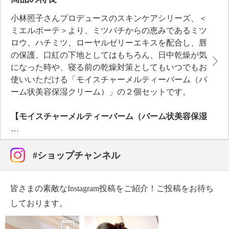
小林照子さんプロデュースのスキンケアシリーズ、＜
ミエルボーテ＞より、ミツバチからの恵みであるミツ
ロウ、ハチミツ、ローヤルゼリーエキスを配合し、唇
の保護、口紅の下地としてはもちろん、日中乾燥が気
になった時や、寝る前の乾燥対策としてもいつでもお
使いいただける「モイスチャーメルティーバーム（バ
ーム状美容保湿クリーム）」の２個セットです。
【モイスチャーメルティーバーム（バーム状美容保湿
クリーム）】
ミツバチからの恵みであるミツロウ、ハチミツ、ロー
ヤルゼリーエキスを配合し、唇の保護、口紅の下地と
#ショップチャンネル
してはもちろん、日中乾燥が気になった時や、寝る前
の乾燥対策としてもいつでもお使いいただけるバーム
皆さまの素敵なInstagram投稿をご紹介！ご投稿をお待ち
状美容保湿クリーム。
唇につけた後、手に残ったバームを、乾燥が気になる
しております。
目元、口角、毛先、爪先といった部分にもそのままお
使いいただける手軽さもうれしいポイントです。ポイ