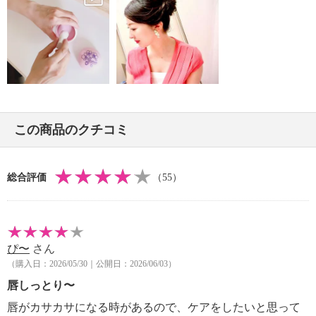
ントケアアイテムとして重宝しそう。
全体の約９４％が植物由来成分でできていて、キイチ
ゴエキス（キイチゴ果汁）、アルニカ花エキス、ソメ
イヨシノ葉エキス、アカツメクサ花エキス、カミツレ
花エキスをはじめとする２４種類の植物由来成分を配
合。
シア脂油、アルガンオイル（アルガニアスピノサ核
この商品のクチコミ
油）、ローズヒップ油といった成分が、なめらかにお
肌を保湿します。
一層こだわったのは、狙ったポイントをきちんとケア
総合評価
（55）
できる、バームならではのまろやかなテクスチャー。
さらに、ノバラ油とグレープフルーツ果皮油をブレン
ドした、爽やかさの中にも甘さを感じさせる香りがほ
んのりと漂い、気分もリラックスしそうです。
ぴ〜
さん
ポーチにもすっきり収まるサイズで、持ち運びにも便
（購入日：2026/05/30｜公開日：2026/06/03）
利。毎日持ち歩いておきたいアイテム。
＜配合／無配合表示＞
唇しっとり〜
無鉱物油、ノンアルコール、石油系界面活性剤不使
唇がカサカサになる時があるので、ケアをしたいと思って