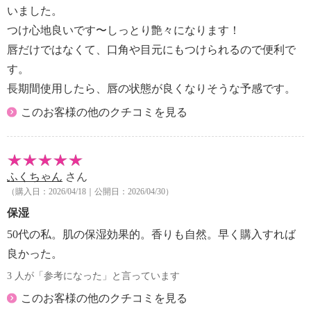
用、合成香料不使用、タール系色素不使用、紫外線吸
いました。
収剤不使用、植物由来界面活性剤使用
つけ心地良いです〜しっとり艶々になります！
唇だけではなくて、口角や目元にもつけられるので便利で
【内容】
す。
・添付文書：能書
【使用方法】
長期間使用したら、唇の状態が良くなりそうな予感です。
※説明書をよく読んでから、ご使用下さい。
このお客様の他のクチコミを見る
・リップケア、口紅やグロスの下地として。
・乾燥の気になる部分にご使用ください。（唇、口
角、目元、毛先、爪のキューティクル、等）
【全成分】
ふくちゃん
さん
・ヒマシ油、ダイマージリノール酸水添ヒマシ油、ト
（購入日：2026/04/18｜公開日：2026/04/30）
リイソステアリン酸ポリグリセリル−２、オクチルド
保湿
デカノール、トリ（カプリル酸／カプリン酸）グリセ
50代の私。肌の保湿効果的。香りも自然。早く購入すれば
リル、ミツロウ、シア脂油、水添ヒマシ油、合成ワッ
クス、グレープフルーツ果皮油、セスキオレイン酸ソ
良かった。
ルビタン、キャンデリラロウエステルズ、トコフェロ
3 人が「参考になった」と言っています
ール、プロピルパラベン、アルガニアスピノサ核油、
このお客様の他のクチコミを見る
ローズヒップ油、ノバラ油、カルナウバロウ、グリチ