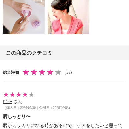
ントケアアイテムとして重宝しそう。
全体の約９４％が植物由来成分でできていて、キイチ
ゴエキス（キイチゴ果汁）、アルニカ花エキス、ソメ
イヨシノ葉エキス、アカツメクサ花エキス、カミツレ
花エキスをはじめとする２４種類の植物由来成分を配
合。
シア脂油、アルガンオイル（アルガニアスピノサ核
この商品のクチコミ
油）、ローズヒップ油といった成分が、なめらかにお
肌を保湿します。
一層こだわったのは、狙ったポイントをきちんとケア
総合評価
（55）
できる、バームならではのまろやかなテクスチャー。
さらに、ノバラ油とグレープフルーツ果皮油をブレン
ドした、爽やかさの中にも甘さを感じさせる香りがほ
んのりと漂い、気分もリラックスしそうです。
ぴ〜
さん
ポーチにもすっきり収まるサイズで、持ち運びにも便
（購入日：2026/05/30｜公開日：2026/06/03）
利。毎日持ち歩いておきたいアイテム。
＜配合／無配合表示＞
唇しっとり〜
無鉱物油、ノンアルコール、石油系界面活性剤不使
唇がカサカサになる時があるので、ケアをしたいと思って