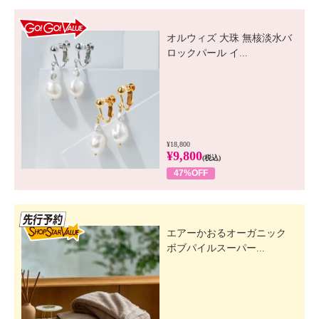
GO! GO! VALUE
オルウィズ 大珠 無核淡水バ
ロックパール イ...
¥18,800
¥9,800
(税込)
47%OFF
先行SSV
エアーかおるオーガニック
ボブパイルスーパー...