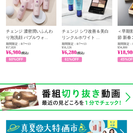
チェンジ 濃密潤いふんわ
チェンジ シワ改善＆美白
＜早期
り泡洗顔 バブルウォ...
リンクルホワイト ...
節 新春
期間限定：8/7〜13
期間限定：8/7〜13
期間限定：8
¥17,820
¥16,126
¥34,800
¥6,980
¥6,280
¥18,98
(税込)
(税込)
60%OFF
61%OFF
45%OF