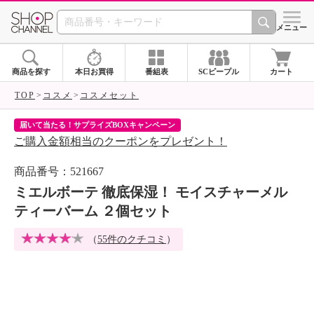
SHOP CHANNEL 
メニュー
商品を探す
本日お買得
番組表
SCピープル
カート
TOP
コスメ
コスメセット
届いて当たる！サプライズBOXキャンペーン
ク
ご購入金額相当のクーポンをプレゼント！
ク
商品番号：521667
ミエルボーテ 徹底保湿！ モイスチャーメル
ティーバーム ２個セット
（
55件のクチコミ
）