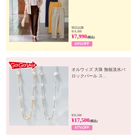
明日以降
¥14,300
¥7,990
(税込)
44%OFF
GO! GO! VALUE
オルウィズ 大珠 無核淡水バ
ロックパール ス...
¥33,500
¥17,500
(税込)
47%OFF