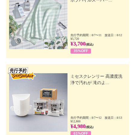
ボブパイルスーパー...
先行予約期間：8/7〜11 放送日：8/12
¥5,720
¥3,700
(税込)
35%OFF
先行SSV
ミセスクレンリー 高濃度洗
浄で汚れが 滝のよ...
先行予約期間：8/7〜12 放送日：8/13
¥12,800
¥4,980
(税込)
61%OFF