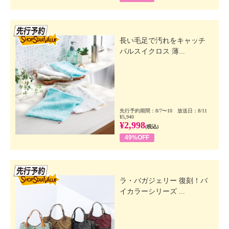
先行SSV
長い毛足で汚れをキャッチ
パルスイクロス 薄...
先行予約期間：8/7〜10 放送日：8/11
¥5,940
¥2,998
(税込)
49%OFF
先行SSV
ラ・バガジェリー 復刻！バ
イカラーシリーズ ...