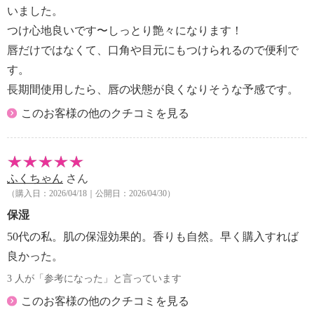
用、合成香料不使用、タール系色素不使用、紫外線吸
いました。
収剤不使用、植物由来界面活性剤使用
つけ心地良いです〜しっとり艶々になります！
唇だけではなくて、口角や目元にもつけられるので便利で
【内容】
す。
・添付文書：能書
【使用方法】
長期間使用したら、唇の状態が良くなりそうな予感です。
※説明書をよく読んでから、ご使用下さい。
このお客様の他のクチコミを見る
・リップケア、口紅やグロスの下地として。
・乾燥の気になる部分にご使用ください。（唇、口
角、目元、毛先、爪のキューティクル、等）
【全成分】
ふくちゃん
さん
・ヒマシ油、ダイマージリノール酸水添ヒマシ油、ト
（購入日：2026/04/18｜公開日：2026/04/30）
リイソステアリン酸ポリグリセリル−２、オクチルド
保湿
デカノール、トリ（カプリル酸／カプリン酸）グリセ
50代の私。肌の保湿効果的。香りも自然。早く購入すれば
リル、ミツロウ、シア脂油、水添ヒマシ油、合成ワッ
クス、グレープフルーツ果皮油、セスキオレイン酸ソ
良かった。
ルビタン、キャンデリラロウエステルズ、トコフェロ
3 人が「参考になった」と言っています
ール、プロピルパラベン、アルガニアスピノサ核油、
このお客様の他のクチコミを見る
ローズヒップ油、ノバラ油、カルナウバロウ、グリチ