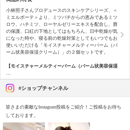
小林照子さんプロデュースのスキンケアシリーズ、＜
ミエルボーテ＞より、ミツバチからの恵みであるミツ
ロウ、ハチミツ、ローヤルゼリーエキスを配合し、唇
の保護、口紅の下地としてはもちろん、日中乾燥が気
になった時や、寝る前の乾燥対策としてもいつでもお
使いいただける「モイスチャーメルティーバーム（バ
ーム状美容保湿クリーム）」の２個セットです。
【モイスチャーメルティーバーム（バーム状美容保湿
クリーム）】
ミツバチからの恵みであるミツロウ、ハチミツ、ロー
ヤルゼリーエキスを配合し、唇の保護、口紅の下地と
#ショップチャンネル
してはもちろん、日中乾燥が気になった時や、寝る前
の乾燥対策としてもいつでもお使いいただけるバーム
皆さまの素敵なInstagram投稿をご紹介！ご投稿をお待ち
状美容保湿クリーム。
唇につけた後、手に残ったバームを、乾燥が気になる
しております。
目元、口角、毛先、爪先といった部分にもそのままお
使いいただける手軽さもうれしいポイントです。ポイ