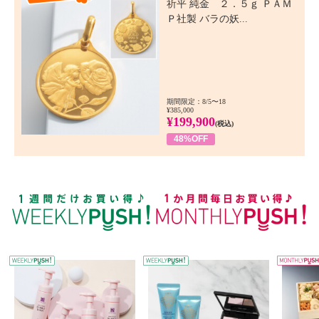
祈平 純金 ２．５ｇ ＰＡＭ
Ｐ社製 バラの妖...
期間限定：8/5〜18
¥385,000
¥199,900
(税込)
48%OFF
WEEKLY PUSH
W