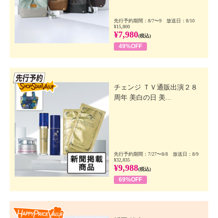
先行予約期間：8/7〜9 放送日：8/10
¥15,800
¥7,980
(税込)
49%OFF
先行SSV
チェンジ ＴＶ通販出演２８
周年 美白の日 美...
先行予約期間：7/27〜8/8 放送日：8/9
¥32,835
¥9,988
(税込)
69%OFF
Happy Price Value