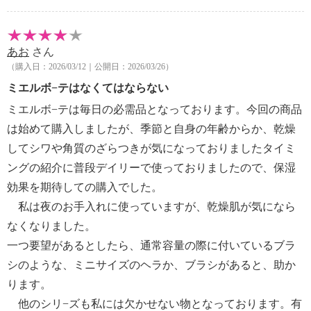
ルレチン酸ステアリル、ミリスチン酸オクチルドデシ
ル、スクワラン、ＢＧ、水、ハチミツ、キイチゴ果
汁、グリセリン、ローヤルゼリーエキス、アルニカ花
あお
さん
エキス、カミツレ花エキス、アカツメクサ花エキス、
（購入日：2026/03/12｜公開日：2026/03/26）
ソメイヨシノ葉エキス、レシチン、酸化鉄
ミエルボ−テはなくてはならない
【使用上の注意事項】
・お肌／唇に合わない場合、異常がある場合は使用を
ミエルボ−テは毎日の必需品となっております。今回の商品
中止して下さい。
は始めて購入しましたが、季節と自身の年齢からか、乾燥
・目に入ったときは、直ちに洗い流して下さい。違和
してシワや角質のざらつきが気になっておりましたタイミ
感が残る場合は、眼科医に相談して下さい。
ングの紹介に普段デイリーで使っておりましたので、保湿
・使用後は、必ずしっかりフタをしめて下さい。
効果を期待しての購入でした。
・乳幼児の手の届かない場所に保管して下さい。
私は夜のお手入れに使っていますが、乾燥肌が気になら
・極端に高温又は低温の場所、直射日光のあたる場所
には保管しないで下さい。
なくなりました。
【使用期限の記載】
一つ要望があるとしたら、通常容量の際に付いているブラ
・なし
シのような、ミニサイズのヘラか、ブラシがあると、助か
【原産国（地）】
ります。
・日本製
他のシリ−ズも私には欠かせない物となっております。有