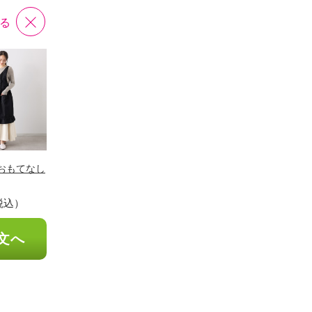
る
おもてなし
税込）
文へ