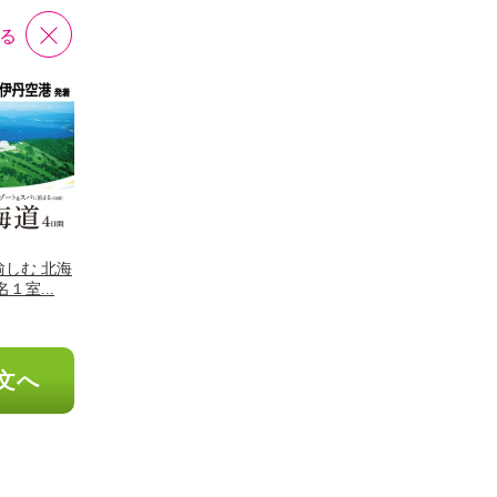
る
しむ 北海
１室...
）
文へ