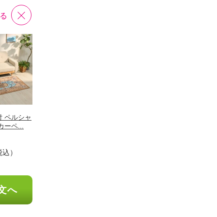
る
 ペルシャ
ーペ...
税込）
文へ