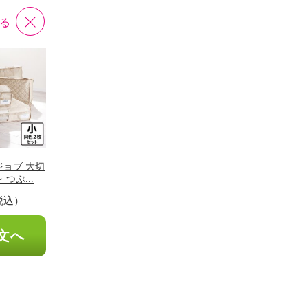
る
ョブ 大切
つぶ...
税込）
文へ