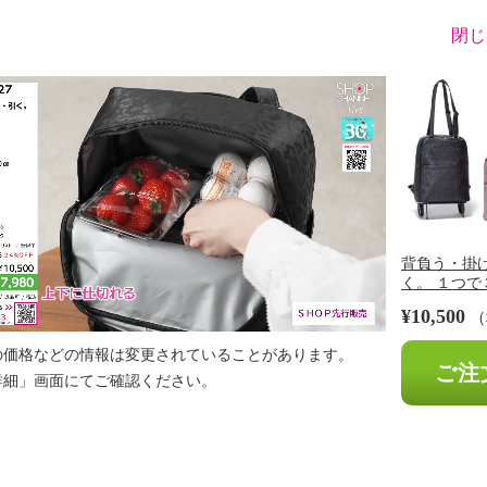
閉じ
※
背負う・掛
く。 １つで３
¥10,500
（
Loaded
:
Unmute
Playback
44.02%
Rate
の価格などの情報は変更されていることがあります。
ご注
詳細」画面にてご確認ください。