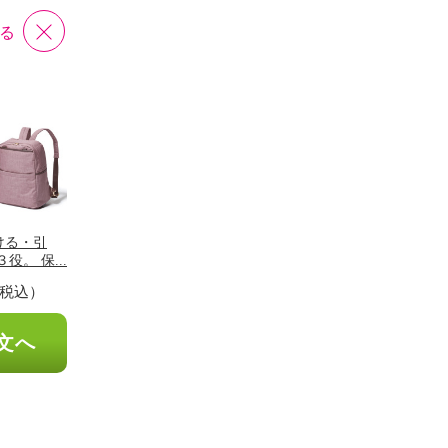
る
ける・引
役。 保...
税込）
文へ