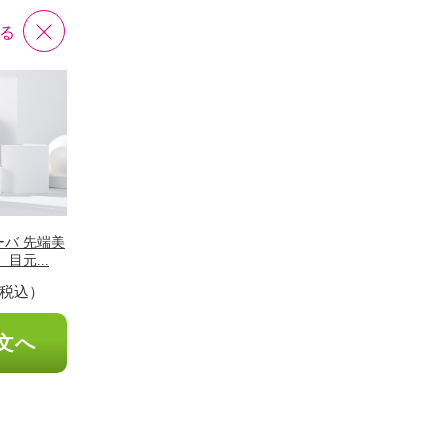
る
バ 先端美
目元...
税込）
文へ