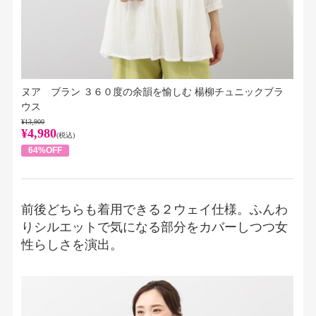
ヌア ブラン ３６０度の余韻を愉しむ 楊柳チュニックブラ
ウス
¥13,900
¥4,980
(税込)
64%OFF
前後どちらも着用できる２ウェイ仕様。ふんわ
りシルエットで気になる部分をカバーしつつ女
性らしさを演出。