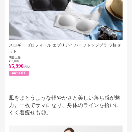
スロギー ゼロフィール エブリデイ ハーフトップブラ ３枚セ
ット
明日以降
¥10,890
¥5,990
(税込)
44%OFF
風をまとうような軽やかさと美しい落ち感が魅
力。一枚でサマになり、身体のラインを拾いに
くく着痩せも◎。