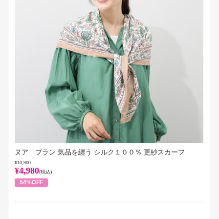
ヌア ブラン 気品を纏う シルク１００％ 更紗スカーフ
¥10,900
¥4,980
(税込)
54%OFF