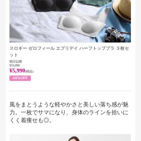
スロギー ゼロフィール エブリデイ ハーフトップブラ ３枚セ
ット
明日以降
¥10,890
¥5,990
(税込)
44%OFF
風をまとうような軽やかさと美しい落ち感が魅
力。一枚でサマになり、身体のラインを拾いに
くく着痩せも◎。