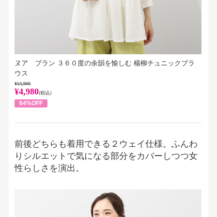
ヌア ブラン ３６０度の余韻を愉しむ 楊柳チュニックブラ
ウス
¥13,900
¥4,980
(税込)
64%OFF
前後どちらも着用できる２ウェイ仕様。ふんわ
りシルエットで気になる部分をカバーしつつ女
性らしさを演出。