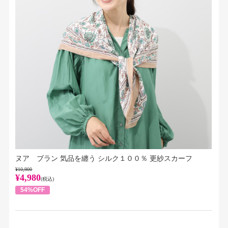
ヌア ブラン 気品を纏う シルク１００％ 更紗スカーフ
¥10,900
¥4,980
(税込)
54%OFF