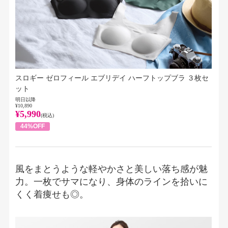
スロギー ゼロフィール エブリデイ ハーフトップブラ ３枚セ
ット
明日以降
¥10,890
¥5,990
(税込)
44%OFF
風をまとうような軽やかさと美しい落ち感が魅
力。一枚でサマになり、身体のラインを拾いに
くく着痩せも◎。