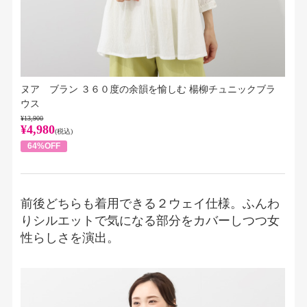
ヌア ブラン ３６０度の余韻を愉しむ 楊柳チュニックブラ
ウス
¥13,900
¥4,980
(税込)
64%OFF
前後どちらも着用できる２ウェイ仕様。ふんわ
りシルエットで気になる部分をカバーしつつ女
性らしさを演出。