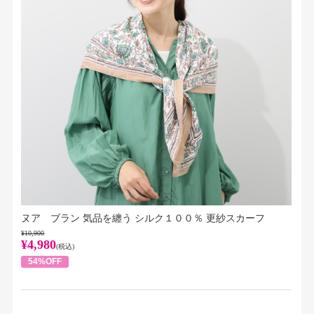
ヌア ブラン 気品を纏う シルク１００％ 更紗スカーフ
¥10,900
¥4,980
(税込)
54%OFF