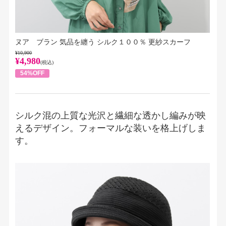
ヌア ブラン 気品を纏う シルク１００％ 更紗スカーフ
¥10,900
¥4,980
(税込)
54%OFF
シルク混の上質な光沢と繊細な透かし編みが映
えるデザイン。フォーマルな装いを格上げしま
す。