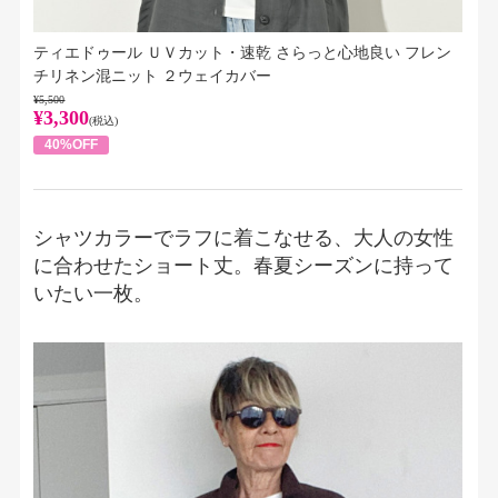
ティエドゥール ＵＶカット・速乾 さらっと心地良い フレン
チリネン混ニット ２ウェイカバー
¥5,500
¥3,300
(税込)
40%OFF
シャツカラーでラフに着こなせる、大人の女性
に合わせたショート丈。春夏シーズンに持って
いたい一枚。