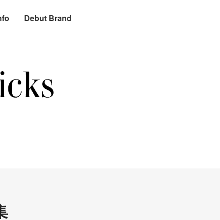
nfo
Debut Brand
集