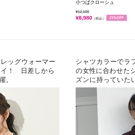
小つばクローシュ
¥12,100
¥8,980
25%OFF
（税込）
もレッグウォーマー
シャツカラーでラ
ェイ！ 日差しから
の女性に合わせた
躍。
ズンに持っていた