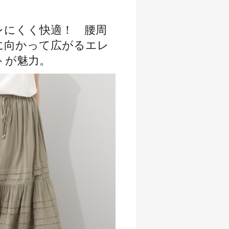
レにくく快適！ 腰周
に向かって広がるエレ
トが魅力。