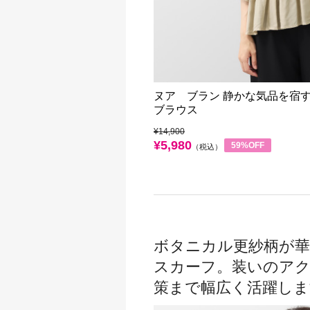
ヌア ブラン 静かな気品を宿す
ブラウス
¥14,900
¥5,980
59%OFF
（税込）
ボタニカル更紗柄が
スカーフ。装いのア
策まで幅広く活躍しま