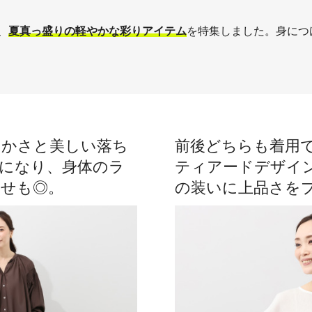
、
夏真っ盛りの軽やかな彩りアイテム
を特集しました。身につ
やかさと美しい落ち
前後どちらも着用
になり、身体のラ
ティアードデザイ
痩せも◎。
の装いに上品さを