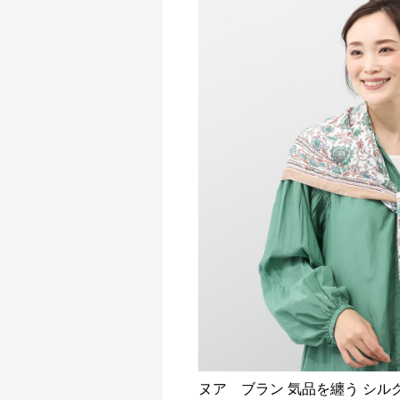
ヌア ブラン 気品を纏う シル