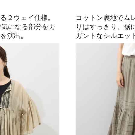
る２ウェイ仕様。
コットン裏地でム
で気になる部分をカ
りはすっきり、裾
を演出。
ガントなシルエッ