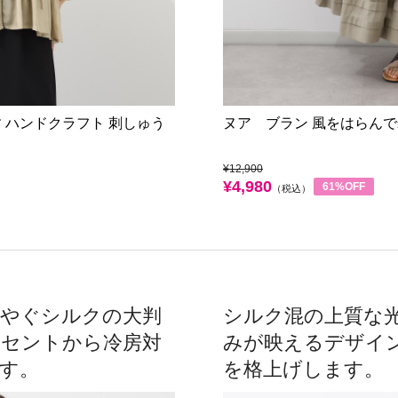
 ハンドクラフト 刺しゅう
ヌア ブラン 風をはらんで
¥12,900
¥4,980
61%OFF
（税込）
華やぐシルクの大判
シルク混の上質な
クセントから冷房対
みが映えるデザイ
す。
を格上げします。