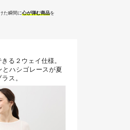
けた瞬間に
心が弾む商品
を
できる２ウェイ仕様。
ンとハシゴレースが夏
プラス。