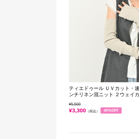
ティエドゥール ＵＶカット・速
ンチリネン混ニット ２ウェイ
¥5,500
¥3,300
40%OFF
（税込）