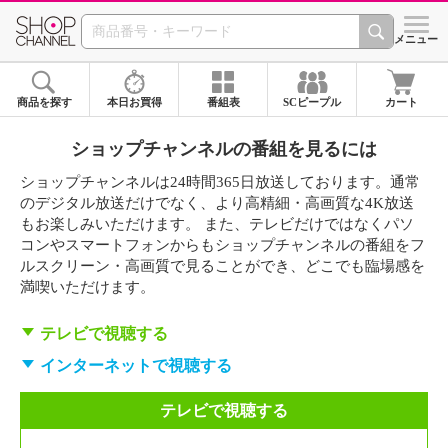
SHOP CHANNEL 
メニュー
商品を探す
本日お買得
番組表
SCピープル
カート
ショップチャンネルの番組を見るには
ショップチャンネルは24時間365日放送しております。通常
のデジタル放送だけでなく、より高精細・高画質な4K放送
もお楽しみいただけます。 また、テレビだけではなくパソ
コンやスマートフォンからもショップチャンネルの番組をフ
ルスクリーン・高画質で見ることができ、どこでも臨場感を
満喫いただけます。
テレビで視聴する
インターネットで視聴する
テレビで視聴する