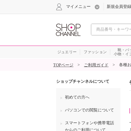
マイメニュー
新規会員登
心おどる
靴・バ
ジュエリー
ファッション
小物・イ
SALE
>
>
各種
TOPページ
ご利用ガイド