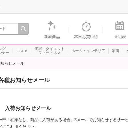
録
、瞬間を。通販・テレビショッピングのショップチャンネル
新着商品
本日お買い得
番組表
ッグ
美容・ダイエット
コスメ
ホーム・インテリア
家電
ンナー
フィットネス
お知らせメール
各種お知らせメール
入荷お知らせメール
一部「在庫なし」商品に入荷がある場合、Eメールでお知らせするサー
どにご利用ください。