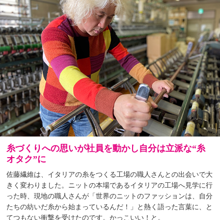
糸づくりへの思いが社員を動かし自分は立派な“糸
オタク”に
佐藤繊維は、イタリアの糸をつくる工場の職人さんとの出会いで大
きく変わりました。ニットの本場であるイタリアの工場へ見学に行
った時、現地の職人さんが「世界のニットのファッションは、自分
たちの紡いだ糸から始まっているんだ！」と熱く語った言葉に、と
てつもない衝撃を受けたのです。かっこいい！と。