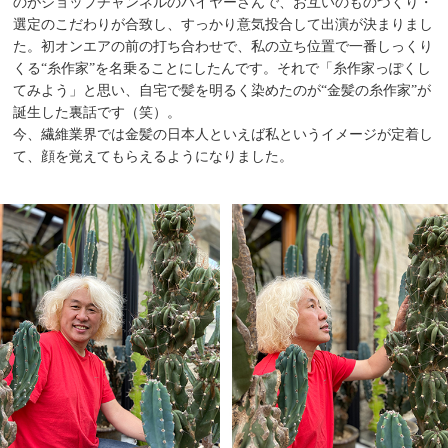
のがショップチャンネルのバイヤーさんで、お互いのものづくり・
選定のこだわりが合致し、すっかり意気投合して出演が決まりまし
た。初オンエアの前の打ち合わせで、私の立ち位置で一番しっくり
くる“糸作家”を名乗ることにしたんです。それで「糸作家っぽくし
てみよう」と思い、自宅で髪を明るく染めたのが“金髪の糸作家”が
誕生した裏話です（笑）。
今、繊維業界では金髪の日本人といえば私というイメージが定着し
て、顔を覚えてもらえるようになりました。