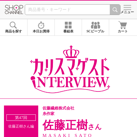
SHOP CHANNEL 
メニュー
商品を探す
本日お買得
番組表
SCピープル
カート
佐藤繊維株式会社
糸作家
第47回
佐藤正樹
さん
佐藤正樹さん編
MASAKI SATO