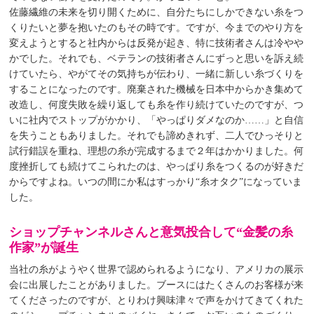
佐藤繊維の未来を切り開くために、自分たちにしかできない糸をつ
くりたいと夢を抱いたのもその時です。ですが、今までのやり方を
変えようとすると社内からは反発が起き、特に技術者さんは冷やや
かでした。それでも、ベテランの技術者さんにずっと思いを訴え続
けていたら、やがてその気持ちが伝わり、一緒に新しい糸づくりを
することになったのです。廃棄された機械を日本中からかき集めて
改造し、何度失敗を繰り返しても糸を作り続けていたのですが、つ
いに社内でストップがかかり、「やっぱりダメなのか……」と自信
を失うこともありました。それでも諦めきれず、二人でひっそりと
試行錯誤を重ね、理想の糸が完成するまで２年はかかりました。何
度挫折しても続けてこられたのは、やっぱり糸をつくるのが好きだ
からですよね。いつの間にか私はすっかり“糸オタク”になっていま
した。
ショップチャンネルさんと意気投合して“金髪の糸
作家”が誕生
当社の糸がようやく世界で認められるようになり、アメリカの展示
会に出展したことがありました。ブースにはたくさんのお客様が来
てくださったのですが、とりわけ興味津々で声をかけてきてくれた