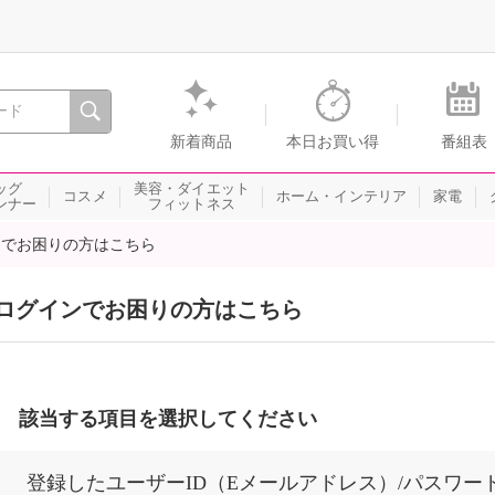
、瞬間を。通販・テレビショッピングのショップチャンネル
新着商品
本日お買い得
番組表
ッグ
美容・ダイエット
コスメ
ホーム・インテリア
家電
ンナー
フィットネス
ンでお困りの方はこちら
ログインでお困りの方はこちら
該当する項目を選択してください
登録したユーザーID（Eメールアドレス）/パスワー