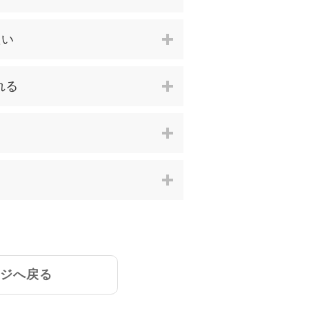
たい
れる
ージへ戻る