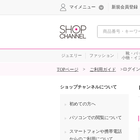
マイメニュー
新規会員登録
心おどる
靴・バ
ジュエリー
ファッション
小物・イ
SALE
>
>
ログイ
TOPページ
ご利用ガイド