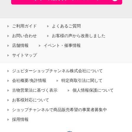
2018/08/21
【お客様の声から改善しました】「今使える割引
券を知りたい！」にこたえました。
ご利用ガイド
よくあるご質問
2018/01/24
『ブランド新着お知らせ』がさらに便利になりま
お問い合わせ
お客様の声から改善しました
した！
店舗情報
イベント・催事情報
2018/01/11
サイトマップ
ショップチャンネルアプリに新機能！今だけプラ
イス速報をプッシュ通知でお届けします。
ジュピターショップチャンネル株式会社について
2017/10/17
番組表が見やすくなりました！
会社概要/免許情報
特定商取引法に関して
古物営業法に基づく表示
個人情報保護について
2017/10/04
ショップチャンネル アプリのトップ画面がリニュ
お客様対応について
ーアルして使いやすくなりました
ショップチャンネルで商品販売希望の事業者募集中
2017/10/04
お気に入り商品のお知らせ機能がさらに便利にな
採用情報
りました