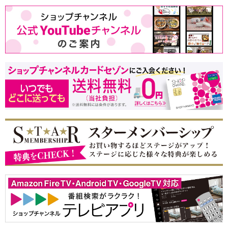
2022/04/01
「後払い決済」ご利用限度額変更のお知らせ
2021/10/28
「後払い決済」ご利用限度額変更のお知らせ
2021/10/13
商品返送サービス「スマリ」をご利用いただける
ようになりました。※地域限定
2021/10/05
携帯（フィーチャーフォン・ガラケー）用モバイ
ルサイト終了のお知らせ
2021/08/11
うれしいおトクがいっぱい！ショップチャンネル
カード セゾンが誕生！
2021/08/01
後払い決済サービス開始のご案内
2021/06/25
佐川急便を装った迷惑メールにご注意ください