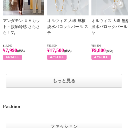
アンダモン ＵＶカッ
オルウィズ 大珠 無核
オルウィズ 大珠 無
ト・接触冷感 さらさ
淡水バロックパール ス
淡水バロックパール
ら！気…
テ…
ヤ…
¥14,300
¥33,500
¥18,800
¥7,990
¥17,500
¥9,800
(税込)
(税込)
(税込)
44%OFF
47%OFF
47%OFF
もっと見る
Fashion
ファッション