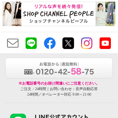
2021/03/04
Instagramなりすましアカウントにご注意ください
2021/02/19
【お客様の声から改善しました】「注文の翌日以
降もお届け日を変更したい！」に答えました。
2021/01/07
Instagramなりすましアカウントにご注意ください
2020/11/02
Instagramなりすましアカウントにご注意ください
2020/06/16
「全国うまいもの物産展」（仮）の食品事業者様
の募集を開始しました。
※お電話番号のお掛け間違いにご注意ください。
ご注文：24時間｜お問い合わせ：音声自動応答
2019/11/27
24時間／オペレーター対応 9:00～21:00
【お客様の声から改善しました】「番組の商品デ
ィスプレイを改善してほしい！」にこたえまし
た。
2019/01/20