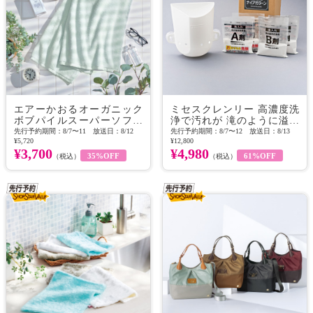
エアーかおるオーガニック
ミセスクレンリー 高濃度洗
ボブパイルスーパーソフト
浄で汚れが 滝のように溢れ
バスタオル
出す！ 風呂釜洗浄剤 ナイア
先行予約期間：8/7〜11 放送日：8/12
先行予約期間：8/7〜12 放送日：8/13
¥5,720
¥12,800
ガラ〜ン
¥3,700
¥4,980
35%OFF
61%OFF
（税込）
（税込）