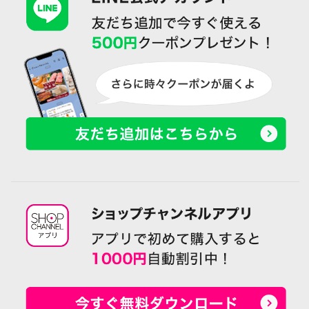
3月1日（金）0時より、J:COM地デジ113chで「シ
ョップチャンネル プラス」の放送を開始
2018/12/07
ショップチャンネル ４Ｋが、12月1日より開始さ
れました。
2018/11/06
【お客様の声から改善しました】「今使えるクー
ポンを知りたい！」にこたえました。Part2
2018/09/25
BMWがテレビ通販に初登場！電気自動車「BMW
i3」をショップチャンネルでご紹介！
2018/09/25
ショップチャンネル公式Instagram（インスタグラ
ム）始めました！
2018/09/12
【お客様の声から改善しました】「TOPページが
使いづらい！」にこたえました。