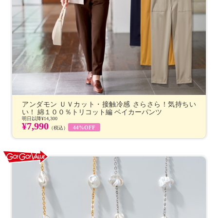
アンダモン ＵＶカット・接触冷感 さらさら！気持ちい
い！ 綿１００％トリコット編 ベイカーパンツ
明日以降
¥14,300
¥7,990
44%OFF
（税込）