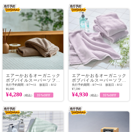
エアーかおるオーガニック
エアーかおるオーガニック
ボブパイルスーパーソフト
ボブパイルスーパーソフト
エニータイムサイズ 同色２
フェイスタオル 同色３枚組
先行予約期間：8/7〜11 放送日：8/12
先行予約期間：8/7〜11 放送日：8/12
¥6,600
¥7,590
枚組
¥4,280
¥4,930
35%OFF
35%OFF
（税込）
（税込）