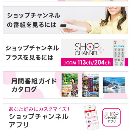
【お客様の声から改善しました】「洋服のサイズ
感がイメージしづらい」にこたえました。
2026/01/01
ショップチャンネル 30周年のスタートに新CM公
開！
2025/11/06
関西で人気の番組にて、「ショップチャンネル」
が紹介されました！
2025/09/17
ギフトラッピングのデザインが新しくなります！
2025/08/01
当社商品の無断販売および画像の不正使用にご注
意ください。
2025/06/30
携帯電話番号で会員登録・ログインができるよう
になりました。
2025/02/06