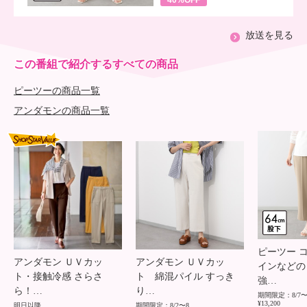
40%OFF
放送を見る
この番組で紹介するすべての商品
ピーツーの商品一覧
アンダモンの商品一覧
SHOP STAR VALUE
ピーツー 
アンダモン ＵＶカッ
アンダモン ＵＶカッ
インなどの
ト・接触冷感 さらさ
ト 綿混パイル すっき
強…
ら！…
り…
期間限定：8/7〜
¥13,200
明日以降
期間限定：8/2〜8