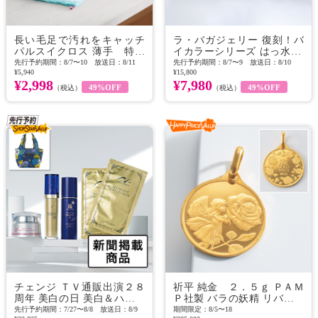
長い毛足で汚れをキャッチ
ラ・バガジェリー 復刻！バ
パルスイクロス 薄手 特別
イカラーシリーズ はっ水 シ
６枚セット
ープレザーハンドル ヴィン
先行予約期間：8/7〜10 放送日：8/11
先行予約期間：8/7〜9 放送日：8/10
¥5,940
¥15,800
テージロゴ ２ウェイトート
¥2,998
¥7,980
バッグ
49%OFF
49%OFF
（税込）
（税込）
チェンジ ＴＶ通販出演２８
祈平 純金 ２．５ｇ ＰＡＭ
周年 美白の日 美白＆ハリ美
Ｐ社製 バラの妖精 リバーシ
容液＆ オールインワン 豪華
ブルコイン ペンダントトッ
先行予約期間：7/27〜8/8 放送日：8/9
期間限定：8/5〜18