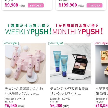
¥32,835
¥385,000
セット
プ
¥9,988
¥199,900
69%OFF
48%OFF
（税込）
（税込）
WEEKLY PUSH
W
チェンジ 濃密潤いふんわ
チェンジ シワ改善＆美白
＜早期
り泡洗顔 バブルウォ...
リンクルホワイト ...
節 新春
期間限定：8/7〜13
期間限定：8/7〜13
期間限定：8
¥17,820
¥16,126
¥34,800
¥6,980
¥6,280
¥18,98
(税込)
(税込)