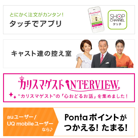
「よくあるご質問」ページをリニューアルいたし
ました。
2024/11/19
当社Web サイトへの不正ログイン発生のお詫びと
お知らせ
2024/08/01
【お客様の声から改善しました】「テレビの画面
表示を改善してほしい。」にこたえました。
2024/07/05
ご返金の口座振込サービスをご利用いただけま
す。
2024/03/31
ショップチャンネル 新ブランドCM公開！
2024/03/20
色・サイズの交換は「Web交換受付サービス」を
ご利用ください。